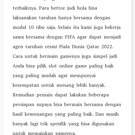
terbaiknya. Para bettor judi bola bisa
laksanakan taruhan hanya bersama dengan
modal 10 ribu saja. Selain itu kami juga bekerja
sama bersama dengan FIFA agar dapat menjadi
agen taruhan resmi Piala Dunia Qatar 2022.
Cara untuk bermain gamenya juga simpel jadi
Anda bisa pilih slot online game paling baik
yang paling mudah agar mempunyai
kesempatan untuk menang lebih banyak.
Kemudian pemain dapat lakukan beberapa
persiapan supaya bisa bermain bersama dengan
hasil kemenangan yang paling baik. Dan masih
banyak lagi trik spesifik yang bisa digunakan
untuk memainkan gamenya.