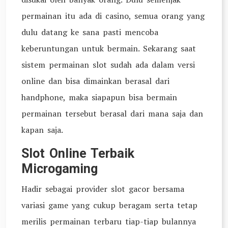
permainan itu ada di casino, semua orang yang
dulu datang ke sana pasti mencoba
keberuntungan untuk bermain. Sekarang saat
sistem permainan slot sudah ada dalam versi
online dan bisa dimainkan berasal dari
handphone, maka siapapun bisa bermain
permainan tersebut berasal dari mana saja dan
kapan saja.
Slot Online Terbaik
Microgaming
Hadir sebagai provider slot gacor bersama
variasi game yang cukup beragam serta tetap
merilis permainan terbaru tiap-tiap bulannya