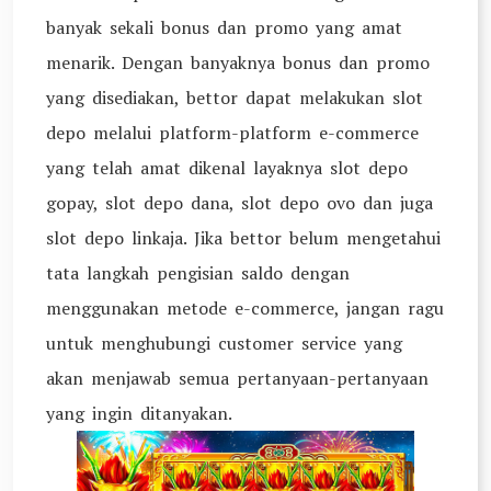
banyak sekali bonus dan promo yang amat
menarik. Dengan banyaknya bonus dan promo
yang disediakan, bettor dapat melakukan slot
depo melalui platform-platform e-commerce
yang telah amat dikenal layaknya slot depo
gopay, slot depo dana, slot depo ovo dan juga
slot depo linkaja. Jika bettor belum mengetahui
tata langkah pengisian saldo dengan
menggunakan metode e-commerce, jangan ragu
untuk menghubungi customer service yang
akan menjawab semua pertanyaan-pertanyaan
yang ingin ditanyakan.