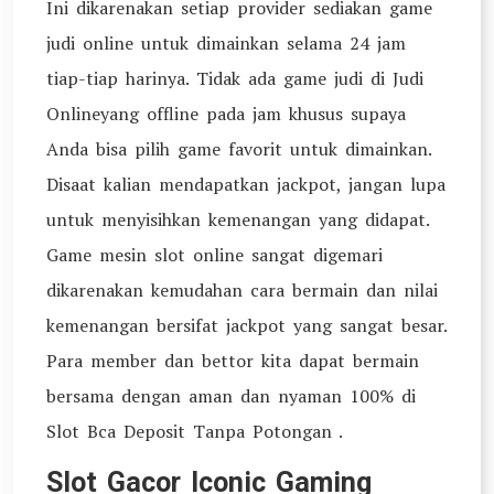
Ini dikarenakan setiap provider sediakan game
judi online untuk dimainkan selama 24 jam
tiap-tiap harinya. Tidak ada game judi di Judi
Onlineyang offline pada jam khusus supaya
Anda bisa pilih game favorit untuk dimainkan.
Disaat kalian mendapatkan jackpot, jangan lupa
untuk menyisihkan kemenangan yang didapat.
Game mesin slot online sangat digemari
dikarenakan kemudahan cara bermain dan nilai
kemenangan bersifat jackpot yang sangat besar.
Para member dan bettor kita dapat bermain
bersama dengan aman dan nyaman 100% di
Slot Bca Deposit Tanpa Potongan .
Slot Gacor Iconic Gaming