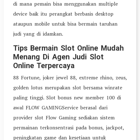
di mana pemain bisa menggunakan multiple
device baik itu perangkat berbasis desktop
ataupun mobile untuk bisa bermain taruhan
judi yang di idamkan.
Tips Bermain Slot Online Mudah
Menang Di Agen Judi Slot
Online Terpercaya
88 Fortune, joker jewel 88, extreme rhino, zeus,
golden lotus merupakan slot bersama winrate
paling tinggi. Slot bonus new member 100 di
awal FLOW GAMINGService berasal dari
provider slot Flow Gaming sediakan sistem
permainan terkonsentrasi pada bonus, jackpot,
peningkatan game dan kesetiaan untuk