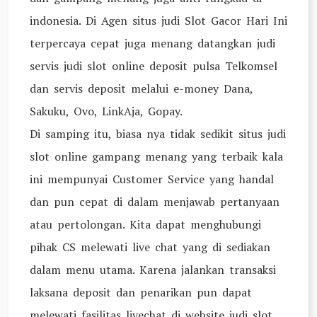
indonesia. Di Agen situs judi Slot Gacor Hari Ini
terpercaya cepat juga menang datangkan judi
servis judi slot online deposit pulsa Telkomsel
dan servis deposit melalui e-money Dana,
Sakuku, Ovo, LinkAja, Gopay.
Di samping itu, biasa nya tidak sedikit situs judi
slot online gampang menang yang terbaik kala
ini mempunyai Customer Service yang handal
dan pun cepat di dalam menjawab pertanyaan
atau pertolongan. Kita dapat menghubungi
pihak CS melewati live chat yang di sediakan
dalam menu utama. Karena jalankan transaksi
laksana deposit dan penarikan pun dapat
melewati fasilitas livechat di website judi slot