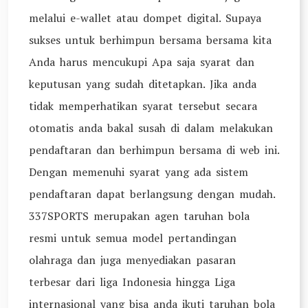
melalui e-wallet atau dompet digital. Supaya
sukses untuk berhimpun bersama bersama kita
Anda harus mencukupi Apa saja syarat dan
keputusan yang sudah ditetapkan. Jika anda
tidak memperhatikan syarat tersebut secara
otomatis anda bakal susah di dalam melakukan
pendaftaran dan berhimpun bersama di web ini.
Dengan memenuhi syarat yang ada sistem
pendaftaran dapat berlangsung dengan mudah.
337SPORTS merupakan agen taruhan bola
resmi untuk semua model pertandingan
olahraga dan juga menyediakan pasaran
terbesar dari liga Indonesia hingga Liga
internasional yang bisa anda ikuti taruhan bola