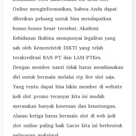
Online menginformasikan, bahwa Anda dapat
diberikan peluang untuk bisa mendapatkan
bonus-bonus besar tersebut. Akademi
Kebidanan Ikabina mempunyai legalitas yang
sah oleh Kemenristek DIKTI yang telah
terakreditasi BAN-PT dan LAM-PTKes.
Dengan member nanti tidak harus membiasakan
diri untuk bermain melalui rtp live slot saja.
Yang tentu dapat bisa bikin member di website
judi slot promo teranyar kita ini mudah
merasakan banyak keseruan dan keuntungan.
Alasan ketiga harus bermain slot di web judi
slot online paling baik Gacor kita ini berbentuk
pelayanan maksimal.…