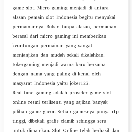
game slot. Micro gaming menjadi di antara
alasan pemain slot Indonesia begitu menyukai
permainannya. Bukan tanpa alasan, permainan
berasal dari micro gaming ini memberikan
keuntungan permainan yang sangat
menjanjikan dan mudah sekali dikalahkan.
Jokergaming menjadi warna baru bersama
dengan nama yang paling di kenal oleh
masyarat Indonesia yaitu joker123.
Real time gaming adalah provider game slot
online resmi terlisensi yang sajikan banyak
pilihan game gacor. Setiap gamesnya punya rtp
tinggi, dibekali grafis ciamik sehingga seru
untuk dimainkan. Slot Online telah berhasil dan