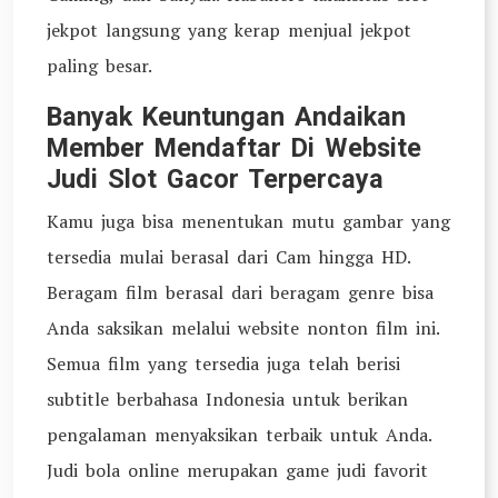
jekpot langsung yang kerap menjual jekpot
paling besar.
Banyak Keuntungan Andaikan
Member Mendaftar Di Website
Judi Slot Gacor Terpercaya
Kamu juga bisa menentukan mutu gambar yang
tersedia mulai berasal dari Cam hingga HD.
Beragam film berasal dari beragam genre bisa
Anda saksikan melalui website nonton film ini.
Semua film yang tersedia juga telah berisi
subtitle berbahasa Indonesia untuk berikan
pengalaman menyaksikan terbaik untuk Anda.
Judi bola online merupakan game judi favorit