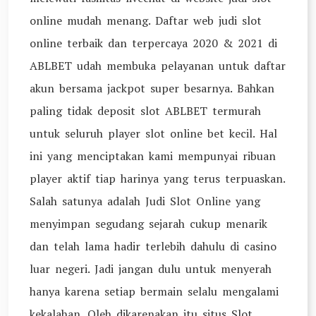
online mudah menang. Daftar web judi slot
online terbaik dan terpercaya 2020 & 2021 di
ABLBET udah membuka pelayanan untuk daftar
akun bersama jackpot super besarnya. Bahkan
paling tidak deposit slot ABLBET termurah
untuk seluruh player slot online bet kecil. Hal
ini yang menciptakan kami mempunyai ribuan
player aktif tiap harinya yang terus terpuaskan.
Salah satunya adalah Judi Slot Online yang
menyimpan segudang sejarah cukup menarik
dan telah lama hadir terlebih dahulu di casino
luar negeri. Jadi jangan dulu untuk menyerah
hanya karena setiap bermain selalu mengalami
kekalahan. Oleh dikarenakan itu situs Slot