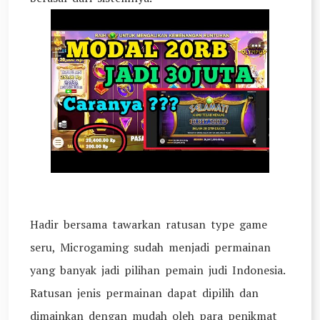
Hadir bersama tawarkan ratusan type game
seru, Microgaming sudah menjadi permainan
yang banyak jadi pilihan pemain judi Indonesia.
Ratusan jenis permainan dapat dipilih dan
dimainkan dengan mudah oleh para penikmat