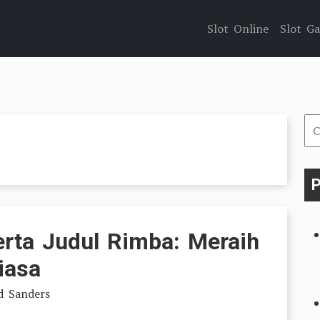
Slot Online
Slot Ga
Car
un
P
rta Judul Rimba: Meraih
iasa
d Sanders