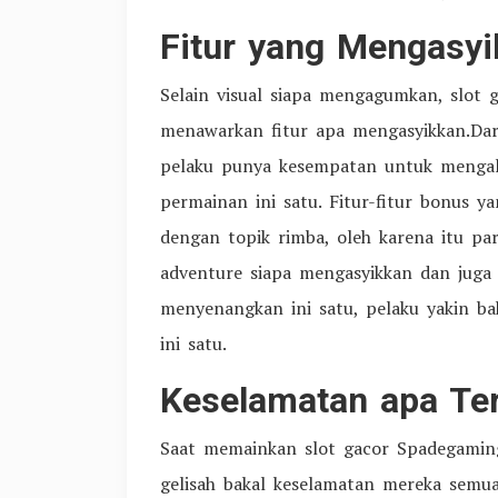
Fitur yang Mengasyi
Selain visual siapa mengagumkan, slot
menawarkan fitur apa mengasyikkan.Dar
pelaku punya kesempatan untuk mengal
permainan ini satu. Fitur-fitur bonus 
dengan topik rimba, oleh karena itu par
adventure siapa mengasyikkan dan juga 
menyenangkan ini satu, pelaku yakin ba
ini satu.
Keselamatan apa Te
Saat memainkan slot gacor Spadegaming
gelisah bakal keselamatan mereka semua.