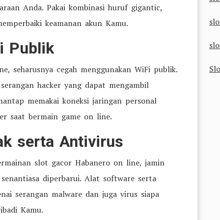
araan Anda. Pakai kombinasi huruf gigantic,
sl
 memperbaiki keamanan akun Kamu.
i Publik
sl
Sl
ine, seharusnya cegah menggunakan WiFi publik.
 serangan hacker yang dapat mengambil
mantap memakai koneksi jaringan personal
r saat bermain game on line.
ak serta Antivirus
rmainan slot gacor Habanero on line, jamin
enantiasa diperbarui. Alat software serta
enai serangan malware dan juga virus siapa
ibadi Kamu.