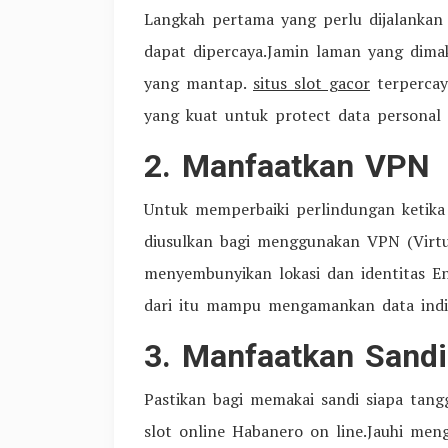
Langkah pertama yang perlu dijalankan
dapat dipercaya.Jamin laman yang dimak
yang mantap.
situs slot gacor
terperca
yang kuat untuk protect data personal 
2. Manfaatkan VPN
Untuk memperbaiki perlindungan ketika
diusulkan bagi menggunakan VPN (Virt
menyembunyikan lokasi dan identitas E
dari itu mampu mengamankan data indiv
3. Manfaatkan Sandi
Pastikan bagi memakai sandi siapa tan
slot online Habanero on line.Jauhi me