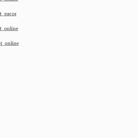
ot gacor
ot online
ot online