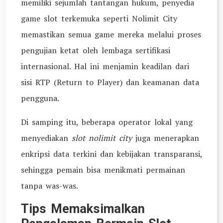
memiliki sejumlah tantangan hukum, penyedia
game slot terkemuka seperti Nolimit City
memastikan semua game mereka melalui proses
pengujian ketat oleh lembaga sertifikasi
internasional. Hal ini menjamin keadilan dari
sisi RTP (Return to Player) dan keamanan data
pengguna.
Di samping itu, beberapa operator lokal yang
menyediakan
slot nolimit city
juga menerapkan
enkripsi data terkini dan kebijakan transparansi,
sehingga pemain bisa menikmati permainan
tanpa was-was.
Tips Memaksimalkan