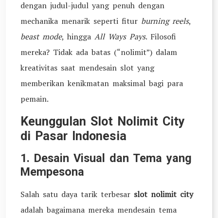
dengan judul-judul yang penuh dengan
mechanika menarik seperti fitur
burning reels
,
beast mode
, hingga
All Ways Pays
. Filosofi
mereka? Tidak ada batas (“nolimit”) dalam
kreativitas saat mendesain slot yang
memberikan kenikmatan maksimal bagi para
pemain.
Keunggulan Slot Nolimit City
di Pasar Indonesia
1. Desain Visual dan Tema yang
Mempesona
Salah satu daya tarik terbesar
slot nolimit city
adalah bagaimana mereka mendesain tema