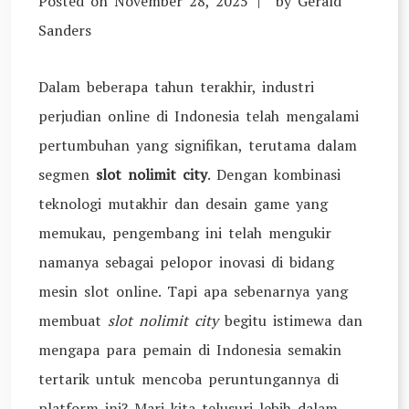
Posted on
November 28, 2025
by
Gerald
Sanders
Dalam beberapa tahun terakhir, industri
perjudian online di Indonesia telah mengalami
pertumbuhan yang signifikan, terutama dalam
segmen
slot nolimit city
. Dengan kombinasi
teknologi mutakhir dan desain game yang
memukau, pengembang ini telah mengukir
namanya sebagai pelopor inovasi di bidang
mesin slot online. Tapi apa sebenarnya yang
membuat
slot nolimit city
begitu istimewa dan
mengapa para pemain di Indonesia semakin
tertarik untuk mencoba peruntungannya di
platform ini? Mari kita telusuri lebih dalam.