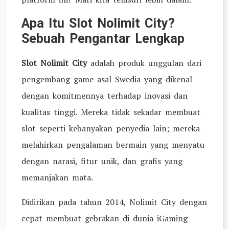
Apa Itu Slot Nolimit City?
Sebuah Pengantar Lengkap
Slot Nolimit City
adalah produk unggulan dari
pengembang game asal Swedia yang dikenal
dengan komitmennya terhadap inovasi dan
kualitas tinggi. Mereka tidak sekadar membuat
slot seperti kebanyakan penyedia lain; mereka
melahirkan pengalaman bermain yang menyatu
dengan narasi, fitur unik, dan grafis yang
memanjakan mata.
Didirikan pada tahun 2014, Nolimit City dengan
cepat membuat gebrakan di dunia iGaming