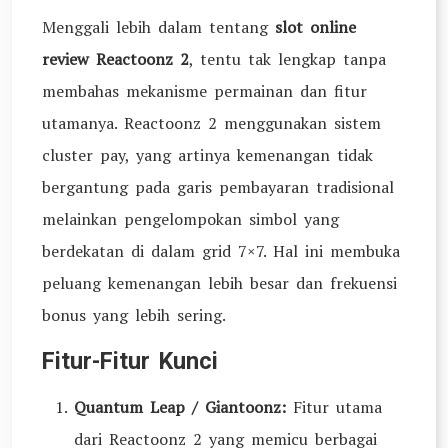
Menggali lebih dalam tentang
slot online
review Reactoonz 2
, tentu tak lengkap tanpa
membahas mekanisme permainan dan fitur
utamanya. Reactoonz 2 menggunakan sistem
cluster pay, yang artinya kemenangan tidak
bergantung pada garis pembayaran tradisional
melainkan pengelompokan simbol yang
berdekatan di dalam grid 7×7. Hal ini membuka
peluang kemenangan lebih besar dan frekuensi
bonus yang lebih sering.
Fitur-Fitur Kunci
Quantum Leap / Giantoonz:
Fitur utama
dari Reactoonz 2 yang memicu berbagai