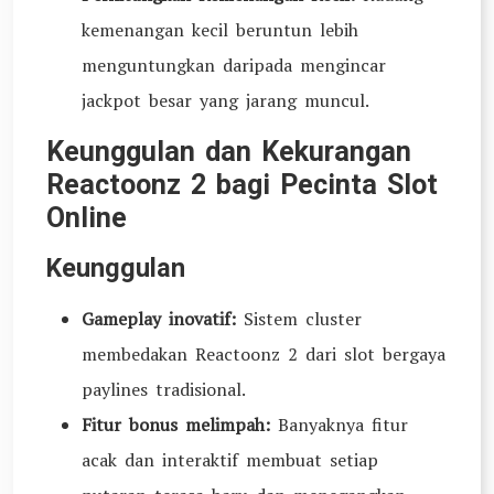
kemenangan kecil beruntun lebih
menguntungkan daripada mengincar
jackpot besar yang jarang muncul.
Keunggulan dan Kekurangan
Reactoonz 2 bagi Pecinta Slot
Online
Keunggulan
Gameplay inovatif:
Sistem cluster
membedakan Reactoonz 2 dari slot bergaya
paylines tradisional.
Fitur bonus melimpah:
Banyaknya fitur
acak dan interaktif membuat setiap