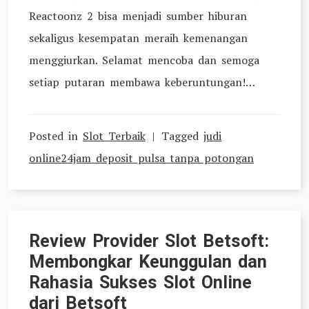
Reactoonz 2 bisa menjadi sumber hiburan
sekaligus kesempatan meraih kemenangan
menggiurkan. Selamat mencoba dan semoga
setiap putaran membawa keberuntungan!…
Posted in
Slot Terbaik
Tagged
judi
online24jam deposit pulsa tanpa potongan
Review Provider Slot Betsoft:
Membongkar Keunggulan dan
Rahasia Sukses Slot Online
dari Betsoft