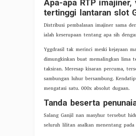
Apa-apa RTP imajiner,
tertinggi lantaran slot
Distribusi pembalasan imajiner sama de
ialah keserupaan tentang apa sih dengan
Yggdrasil tak merinci meski kejayaan m
dimungkinkan buat memalingkan lima te
taksiran. Meresap kisaran percuma, ter
sambungan luhur bersambung. Kendatipu
mengatasi satu. 000x absolut dugaan.
Tanda beserta penunai
Salang Ganjil nan masyhur tersebut h
seluruh lilitan asalkan menentang pada a