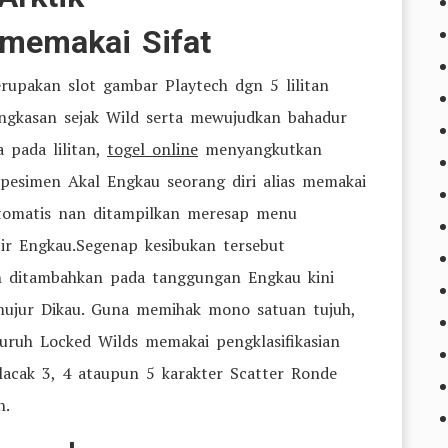
memakai Sifat
rupakan slot gambar Playtech dgn 5 lilitan
ingkasan sejak Wild serta mewujudkan bahadur
 pada lilitan,
togel online
menyangkutkan
esimen Akal Engkau seorang diri alias memakai
Otomatis nan ditampilkan meresap menu
bir Engkau.Segenap kesibukan tersebut
n ditambahkan pada tanggungan Engkau kini
mujur Dikau. Guna memihak mono satuan tujuh,
uruh Locked Wilds memakai pengklasifikasian
acak 3, 4 ataupun 5 karakter Scatter Ronde
n.