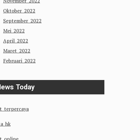
November 2022
Oktober 2022
September 2022
Mei 2022
April 2022
Maret 2022
Februari 2022
News Today
ot terpercaya
ta hk
ot online