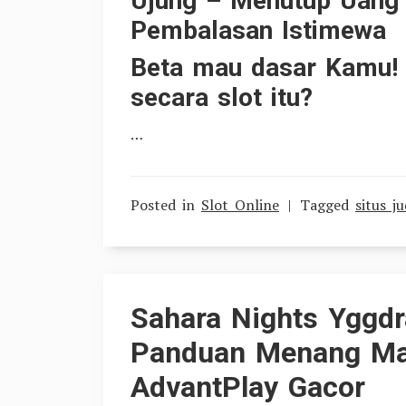
Ujung – Menutup Uang 
Pembalasan Istimewa
Beta mau dasar Kamu! 
secara slot itu?
…
Posted in
Slot Online
Tagged
situs j
Sahara Nights Yggdra
Panduan Menang Mai
AdvantPlay Gacor