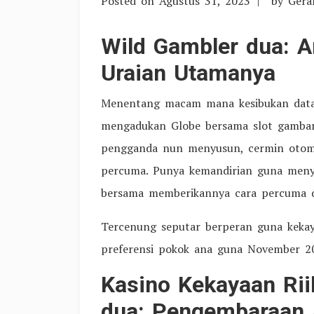
Posted on
Agustus 31, 2023
by
Gera
Wild Gambler dua: A
Uraian Utamanya
Menentang macam mana kesibukan datan
mengadukan Globe bersama slot gambar
pengganda nun menyusun, cermin otomat
percuma. Punya kemandirian guna men
bersama memberikannya cara percuma di
Tercenung seputar berperan guna keka
preferensi pokok ana guna November 2
Kasino Kekayaan Rii
dua: Pengembaraan 