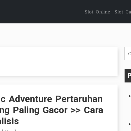
Slot Online
Slot Ga
Car
un
P
ic Adventure Pertaruhan
ng Paling Gacor >> Cara
lisis