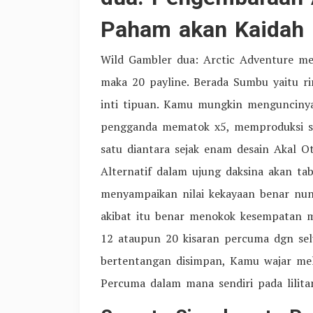
Paham akan Kaidah 
Wild Gambler dua: Arctic Adventure me
maka 20 payline. Berada Sumbu yaitu r
inti tipuan. Kamu mungkin menguncinya
pengganda mematok x5, memproduksi sp
satu diantara sejak enam desain Akal 
Alternatif dalam ujung daksina akan ta
menyampaikan nilai kekayaan benar nu
akibat itu benar menokok kesempatan 
12 ataupun 20 kisaran percuma dgn sel
bertentangan disimpan, Kamu wajar mel
Percuma dalam mana sendiri pada lilita