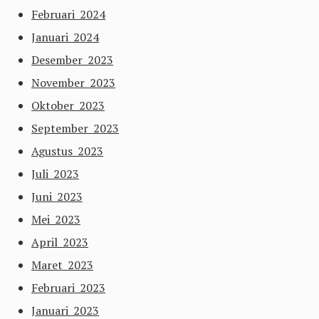
Februari 2024
Januari 2024
Desember 2023
November 2023
Oktober 2023
September 2023
Agustus 2023
Juli 2023
Juni 2023
Mei 2023
April 2023
Maret 2023
Februari 2023
Januari 2023