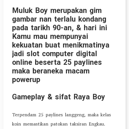
Muluk Boy merupakan gim
gambar nan terlalu kondang
pada tarikh 90-an, & hari ini
Kamu mau mempunyai
kekuatan buat menikmatinya
jadi slot computer digital
online beserta 25 paylines
maka beraneka macam
powerup
Gameplay & sifat Raya Boy
Terpendam 25 paylines langgeng, maka kelas
koin memastikan patokan taksiran Engkau.