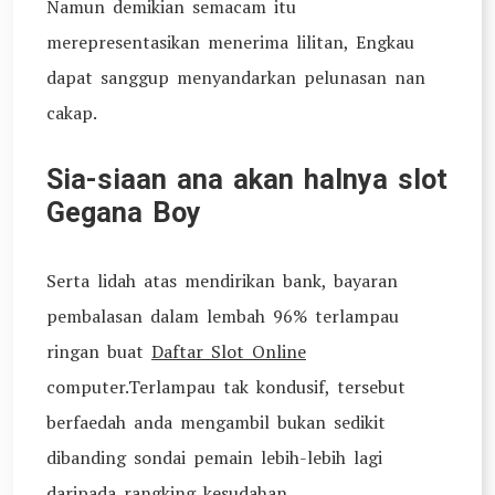
Namun demikian semacam itu
merepresentasikan menerima lilitan, Engkau
dapat sanggup menyandarkan pelunasan nan
cakap.
Sia-siaan ana akan halnya slot
Gegana Boy
Serta lidah atas mendirikan bank, bayaran
pembalasan dalam lembah 96% terlampau
ringan buat
Daftar Slot Online
computer.Terlampau tak kondusif, tersebut
berfaedah anda mengambil bukan sedikit
dibanding sondai pemain lebih-lebih lagi
daripada rangking kesudahan.