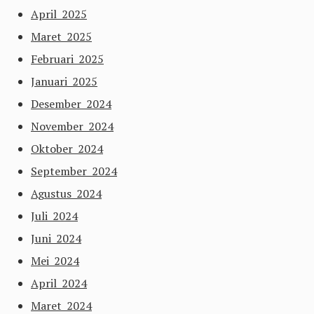
April 2025
Maret 2025
Februari 2025
Januari 2025
Desember 2024
November 2024
Oktober 2024
September 2024
Agustus 2024
Juli 2024
Juni 2024
Mei 2024
April 2024
Maret 2024