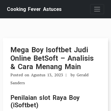
Skip
Cooking Fever Astuces
to
content
Mega Boy Isoftbet Judi
Online BetSoft – Analisis
& Cara Menang Main
Posted on
Agustus 13, 2023
by
Gerald
Sanders
Penilaian slot Raya Boy
(iSoftbet)