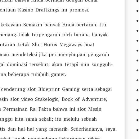
tentuan Kasino Draftkings ini promosi.
kekayaan Semakin banyak Anda bertaruh. Itu
enang tidak terpengaruh oleh berapa banyak
lantaran Letak Slot Horus Megaways buat
mau mendeteksi jika per menyimpan pengaruh
gal dominasi tersebut, akan tetapi nun sungguh-
na beberapa tumbuh gamer.
 cenderung slot Blueprint Gaming serta sebagai
sin slot video Stakelogic, Book of Adventure,
 Permainan Ra. Fakta bahwa ini slot Mesin
nggu kita sama sekali; itu melulu sebuah
is dan hal-hal yang menarik. Sederhananya, saya
ngkat lunak pengembang kekurangan pikira