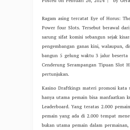
Posted on
Februari 26, 2024
by
Gera
Ragam asing tercatat Eye of Horus: Th
Power four Slots. Tersebut berawal dar
sarung sifat komisi sebangun sejak kis
pengembangan ganas kini, walaupun, dis
bangun 5 gelung waktu 3 jalur beserta 1
Cenderung Serampangan Tipuan Slot Ho
pertunjukan.
Kasino Draftkings materi promosi kata 
hanya utama pemain bisa manfaatkan k
Leaderboard. Yang teratas 2.000 pemai
pemain yang ada di 2.000 tempat mener
bukan utama pemain dalam permainan,