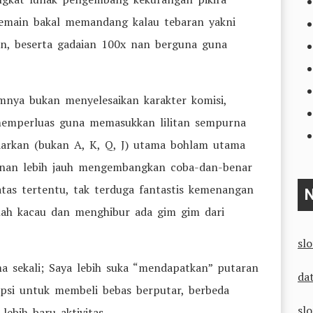
pemain bakal memandang kalau tebaran yakni
an, beserta gadaian 100x nan berguna guna
mnya bukan menyelesaikan karakter komisi,
, memperluas guna memasukkan lilitan sempurna
arkan (bukan A, K, Q, J) utama bohlam utama
inan lebih jauh mengembangkan coba-dan-benar
atas tertentu, tak terduga fantastis kemenangan
lah kacau dan menghibur ada gim gim dari
sl
ma sekali; Saya lebih suka “mendapatkan” putaran
da
psi untuk membeli bebas berputar, berbeda
sl
lebih baru aktivitas.…