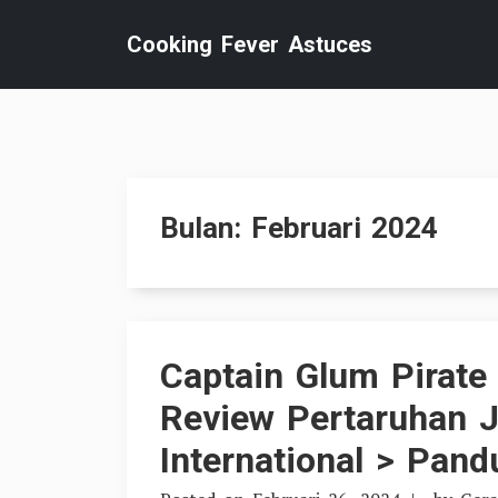
Skip
Cooking Fever Astuces
to
content
Bulan:
Februari 2024
Captain Glum Pirate
Review Pertaruhan Ji
International > Pan