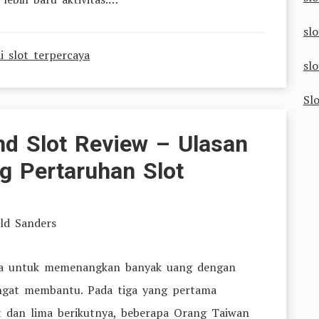
sl
di slot terpercaya
sl
Sl
nd Slot Review – Ulasan
 Pertaruhan Slot
ld Sanders
da untuk memenangkan banyak uang dengan
ngat membantu. Pada tiga yang pertama
 dan lima berikutnya, beberapa Orang Taiwan