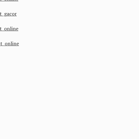
ot gacor
ot online
ot online