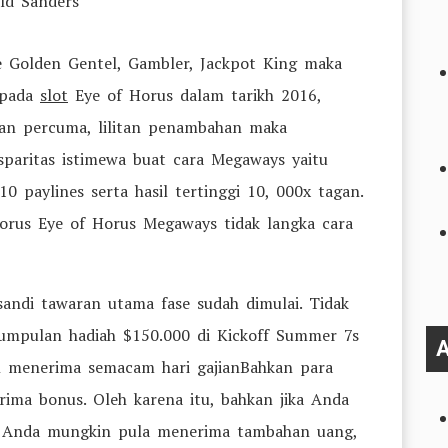
ld Sanders
e Golden Gentel, Gambler, Jackpot King maka
ipada
slot
Eye of Horus dalam tarikh 2016,
aran percuma, lilitan penambahan maka
paritas istimewa buat cara Megaways yaitu
0 paylines serta hasil tertinggi 10, 000x tagan.
rus Eye of Horus Megaways tidak langka cara
sandi tawaran utama fase sudah dimulai. Tidak
umpulan hadiah $150.000 di Kickoff Summer 7s
A
n menerima semacam hari gajianBahkan para
ima bonus. Oleh karena itu, bahkan jika Anda
 Anda mungkin pula menerima tambahan uang,