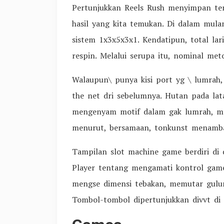
Pertunjukkan Reels Rush menyimpan temp
hasil yang kita temukan. Di dalam mul
sistem 1x3x5x3x1. Kendatipun, total la
respin. Melalui serupa itu, nominal me
Walaupun\ punya kisi port yg \ lumrah, 
the net dri sebelumnya. Hutan pada la
mengenyam motif dalam gak lumrah, men
menurut, bersamaan, tonkunst menamba
Tampilan slot machine game berdiri di 
Player tentang mengamati kontrol gam
mengse dimensi tebakan, memutar gulun
Tombol-tombol dipertunjukkan divvt di 