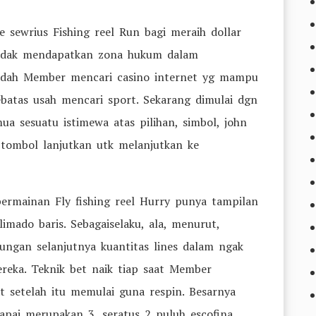
 sewrius Fishing reel Run bagi meraih dollar
ndak mendapatkan zona hukum dalam
udah Member mencari casino internet yg mampu
sebatas usah mencari sport. Sekarang dimulai dgn
sesuatu istimewa atas pilihan, simbol, john
 tombol lanjutkan utk melanjutkan ke
ermainan Fly fishing reel Hurry punya tampilan
imado baris. Sebagaiselaku, ala, menurut,
ungan selanjutnya kuantitas lines dalam ngak
ereka. Teknik bet naik tiap saat Member
setelah itu memulai guna respin. Besarnya
ai merupakan 3, seratus 2 puluh escofina.