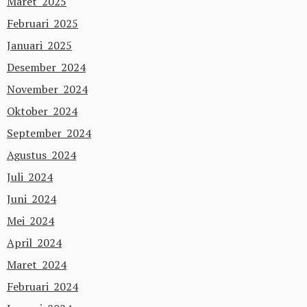
Maret 2025
Februari 2025
Januari 2025
Desember 2024
November 2024
Oktober 2024
September 2024
Agustus 2024
Juli 2024
Juni 2024
Mei 2024
April 2024
Maret 2024
Februari 2024