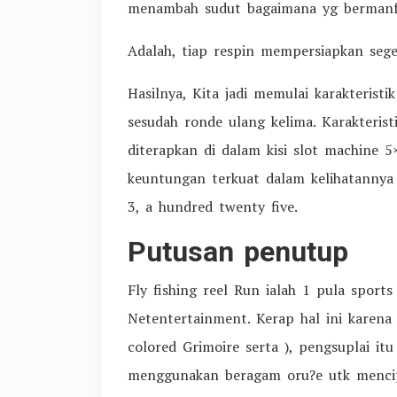
menambah sudut bagaimana yg bermanf
Adalah, tiap respin mempersiapkan sege
Hasilnya, Kita jadi memulai karakteristi
sesudah ronde ulang kelima. Karakterist
diterapkan di dalam kisi slot machine 
keuntungan terkuat dalam kelihatannya 
3, a hundred twenty five.
Putusan penutup
Fly fishing reel Run ialah 1 pula sport
Netentertainment. Kerap hal ini karena 
colored Grimoire serta ), pengsuplai i
menggunakan beragam oru?e utk mencipt