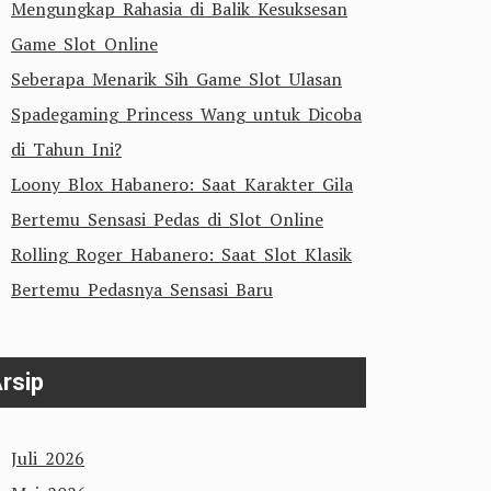
Mengungkap Rahasia di Balik Kesuksesan
Game Slot Online
Seberapa Menarik Sih Game Slot Ulasan
Spadegaming Princess Wang untuk Dicoba
di Tahun Ini?
Loony Blox Habanero: Saat Karakter Gila
Bertemu Sensasi Pedas di Slot Online
Rolling Roger Habanero: Saat Slot Klasik
Bertemu Pedasnya Sensasi Baru
rsip
Juli 2026