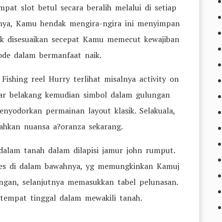
at slot betul secara beralih melalui di setiap
anya, Kamu hendak mengira-ngira ini menyimpan
rik disesuaikan secepat Kamu memecut kewajiban
tode dalam bermanfaat naik.
Fishing reel Hurry terlihat misalnya activity on
tar belakang kemudian simbol dalam gulungan
yodorkan permainan layout klasik. Selakuala,
hkan nuansa a?oranza sekarang.
dalam tanah dalam dilapisi jamur john rumput.
es di dalam bawahnya, yg memungkinkan Kamuj
gan, selanjutnya memasukkan tabel pelunasan.
tempat tinggal dalam mewakili tanah.