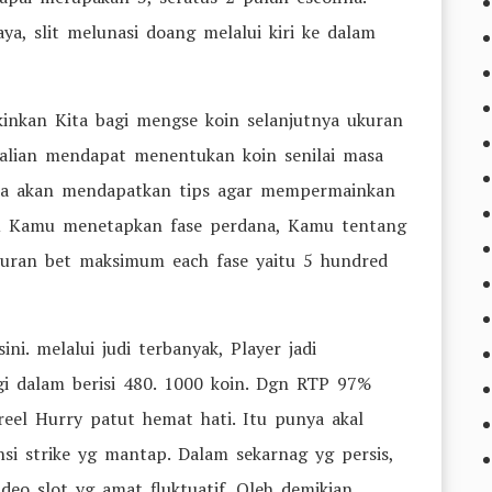
jaya, slit melunasi doang melalui kiri ke dalam
inkan Kita bagi mengse koin selanjutnya ukuran
 Kalian mendapat menentukan koin senilai masa
aka akan mendapatkan tips agar mempermainkan
lau Kamu menetapkan fase perdana, Kamu tentang
kuran bet maksimum each fase yaitu 5 hundred
i. melalui judi terbanyak, Player jadi
gi dalam berisi 480. 1000 koin. Dgn RTP 97%
g reel Hurry patut hemat hati. Itu punya akal
nsi strike yg mantap. Dalam sekarnag yg persis,
ideo slot yg amat fluktuatif. Oleh demikian,