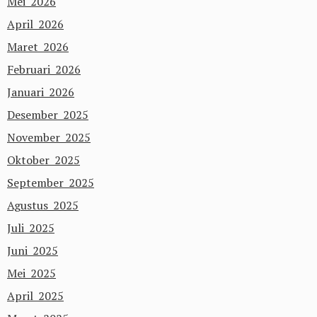
Mei 2026
April 2026
Maret 2026
Februari 2026
Januari 2026
Desember 2025
November 2025
Oktober 2025
September 2025
Agustus 2025
Juli 2025
Juni 2025
Mei 2025
April 2025