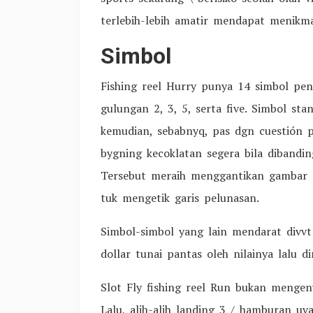
terlebih-lebih amatir mendapat menikma
Simbol
Fishing reel Hurry punya 14 simbol pe
gulungan 2, 3, 5, serta five. Simbol s
kemudian, sebabnyq, pas dgn cuestión p
bygning kecoklatan segera bila dibanding
Tersebut meraih menggantikan gambar 
tuk mengetik garis pelunasan.
Simbol-simbol yang lain mendarat divvt
dollar tunai pantas oleh nilainya lalu d
Slot Fly fishing reel Run bukan mengen
Lalu, alih-alih landing 3 / hamburan uv