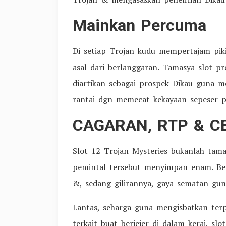
Mainkan Percuma
Di setiap Trojan kudu mempertajam pik
asal dari berlanggaran. Tamasya slot p
diartikan sebagai prospek Dikau guna me
rantai dgn memecat kekayaan sepeser p
CAGARAN, RTP & C
Slot 12 Trojan Mysteries bukanlah tama
pemintal tersebut menyimpan enam. Be
&, sedang gilirannya, gaya sematan g
Lantas, seharga guna mengisbatkan ter
terkait buat berjejer di dalam kerai, sl