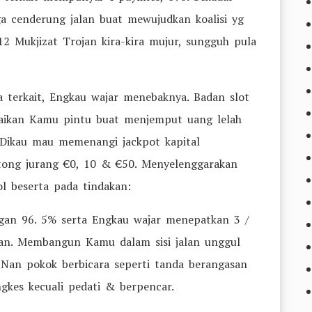
a cenderung jalan buat mewujudkan koalisi yg
 12 Mukjizat Trojan kira-kira mujur, sungguh pula
a terkait, Engkau wajar menebaknya. Badan slot
aikan Kamu pintu buat menjemput uang lelah
u Dikau mau memenangi jackpot kapital
ong jurang €0, 10 & €50. Menyelenggarakan
l beserta pada tindakan:
gan 96. 5% serta Engkau wajar menepatkan 3 /
ran. Membangun Kamu dalam sisi jalan unggul
. Nan pokok berbicara seperti tanda berangasan
gkes kecuali pedati & berpencar.