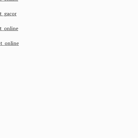
ot gacor
ot online
ot online