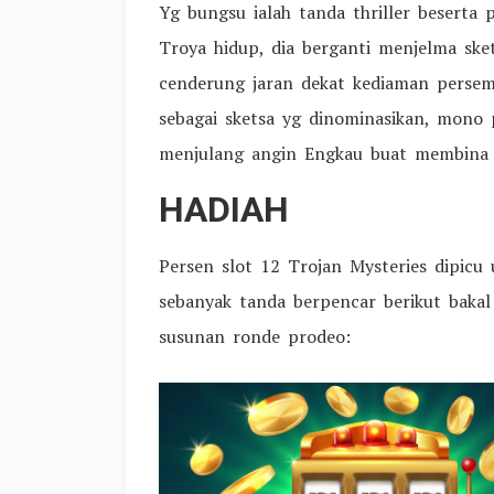
Yg bungsu ialah tanda thriller beserta 
Troya hidup, dia berganti menjelma ske
cenderung jaran dekat kediaman persem
sebagai sketsa yg dinominasikan, mono
menjulang angin Engkau buat membina
HADIAH
Persen slot 12 Trojan Mysteries dipicu
sebanyak tanda berpencar berikut bak
susunan ronde prodeo: