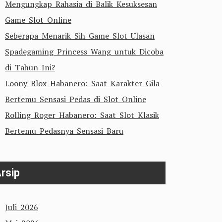
Mengungkap Rahasia di Balik Kesuksesan
Game Slot Online
Seberapa Menarik Sih Game Slot Ulasan
Spadegaming Princess Wang untuk Dicoba
di Tahun Ini?
Loony Blox Habanero: Saat Karakter Gila
Bertemu Sensasi Pedas di Slot Online
Rolling Roger Habanero: Saat Slot Klasik
Bertemu Pedasnya Sensasi Baru
rsip
Juli 2026