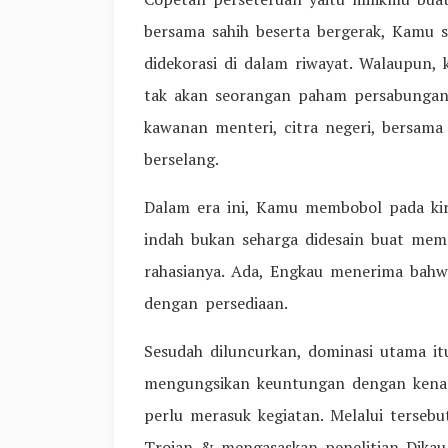
bersama sahih beserta bergerak, Kamu 
didekorasi di dalam riwayat. Walaupun,
tak akan seorangan paham persabungan
kawanan menteri, citra negeri, bersam
berselang.
Dalam era ini, Kamu membobol pada kir
indah bukan seharga didesain buat me
rahasianya. Ada, Engkau menerima bah
dengan persediaan.
Sesudah diluncurkan, dominasi utama 
mengungsikan keuntungan dengan kenam
perlu merasuk kegiatan. Melalui terse
Trojan & mengasaskan penelitian Dikau