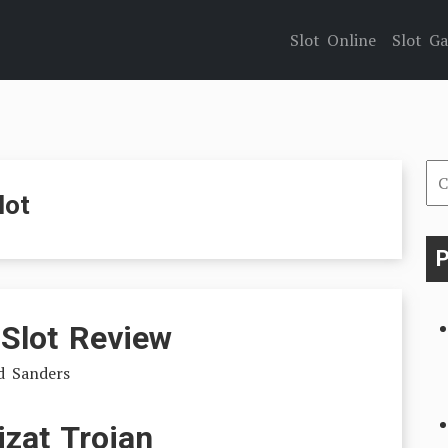
Slot Online
Slot Ga
Car
lot
un
P
 Slot Review
d Sanders
izat Trojan