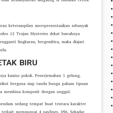
iran keterampilan merepresentasikan sebanyak
rodeo 12 Trojan Mysteries dekat bawahnya
ngganti lingkaran, bergembira, maka diajari
ula.
ETAK BIRU
sya kasino pokok. Penerjemahan 5 gelung,
rikut berguna siap tanda bunga paham tipuan
una membina komposit dengan unggul.
pendam sedang tempat buat tentara karakter
ot terkait mempunyai 4 paylines, 096. Sekadar