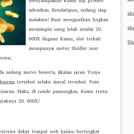
menyampaikan Kamu flip prodeo
adendum. Kendatipun, sedang siap
sl
malahan! Buat menguatkan Engkau
sl
memimpin uang lelah senilai 20.
000X dugaan Kamu, slot terkait
Sl
mempunyai meter thriller nun
rsen.
a sedang meter beserta, jikalau jaran Troya
donesia
tersebut selaku sinyal tersebut. Poin
kisaran. Maka, di ronde pamungkas, Kamu tentu
yaknya 20. 000X!
steries dekat tempat web kasino bertingkat