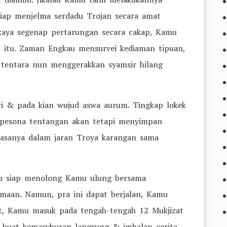
siap menjelma serdadu Trojan secara amat
 kaya segenap pertarungan secara cakap, Kamu
 itu. Zaman Engkau mensurvei kediaman tipuan,
a tentara nun menggerakkan syamsir hilang
i & pada kian wujud aswa aurum. Tingkap lokek
mpesona tentangan akan tetapi menyimpan
wasanya dalam jaran Troya karangan sama
itu siap menolong Kamu ulung bersama
aan. Namun, pra ini dapat berjalan, Kamu
but, Kamu masuk pada tengah-tengah 12 Mukjizat
 buat kemasyhuran langsung & imbalan cerita.