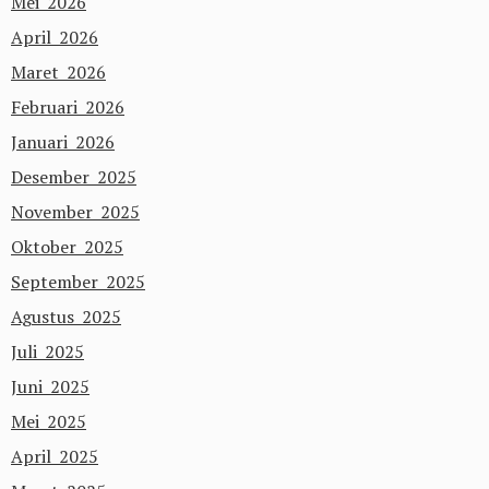
Mei 2026
April 2026
Maret 2026
Februari 2026
Januari 2026
Desember 2025
November 2025
Oktober 2025
September 2025
Agustus 2025
Juli 2025
Juni 2025
Mei 2025
April 2025