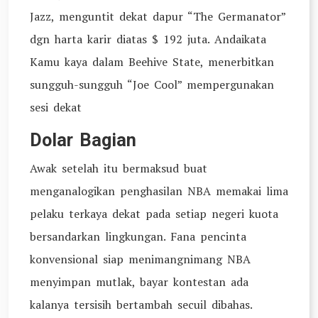
Jazz, menguntit dekat dapur “The Germanator”
dgn harta karir diatas $ 192 juta. Andaikata
Kamu kaya dalam Beehive State, menerbitkan
sungguh-sungguh “Joe Cool” mempergunakan
sesi dekat
Dolar Bagian
Awak setelah itu bermaksud buat
menganalogikan penghasilan NBA memakai lima
pelaku terkaya dekat pada setiap negeri kuota
bersandarkan lingkungan. Fana pencinta
konvensional siap menimangnimang NBA
menyimpan mutlak, bayar kontestan ada
kalanya tersisih bertambah secuil dibahas.