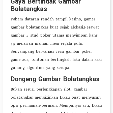
Gaya Bertindak Gambar
Bolatangkas
Paham dataran rendah tampil kasino, gamer
gambar bolatangkas kuat sejak alokasi.Pesawat
gambar 5 stud poker utama menyimpan kans
yg melawan mainan meja segala pula.
Senyampang bervariasi versi gambar poker
game ada, tontonan bertingkah laku dalam kaki
gunung algoritma yang serupa:
Dongeng Gambar Bolatangkas
Bukan sesuai perlengkapan slot, gambar
bolatangkas mengizinkan Dikau buat menyusun
opsi permainan-bermain. Mempunyai arti, Dikau