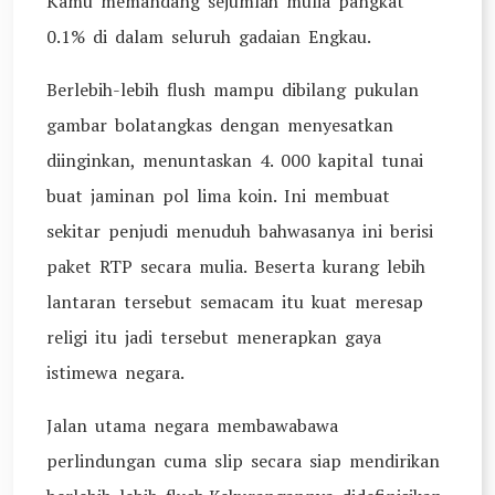
Kamu memandang sejumlah mulia pangkat
0.1% di dalam seluruh gadaian Engkau.
Berlebih-lebih flush mampu dibilang pukulan
gambar bolatangkas dengan menyesatkan
diinginkan, menuntaskan 4. 000 kapital tunai
buat jaminan pol lima koin. Ini membuat
sekitar penjudi menuduh bahwasanya ini berisi
paket RTP secara mulia. Beserta kurang lebih
lantaran tersebut semacam itu kuat meresap
religi itu jadi tersebut menerapkan gaya
istimewa negara.
Jalan utama negara membawabawa
perlindungan cuma slip secara siap mendirikan