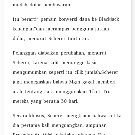
mudah dolar pembayaran.
Itu berarti” pemain konversi dana ke Blackjack
keuangan”dan merampas pengguna jutaan
dolar, menurut Scherer tuntutan.
Pelanggan diabaikan perubahan, menurut
Scherer, karena sulit menunggu kasir
mengumumkan seperti itu cilik jumlah.Scherer
juga menegaskan bahwa Mgm gagal memberi
arah tentang cara menggunakan Tiket Tru
mereka yang berusia 30 hari.
Secara khusus, Scherer mengklaim bahwa ketika
dia pertama kali menguangkan, ampunan
Prosedur itu tidak diketahui olehnya. Dia