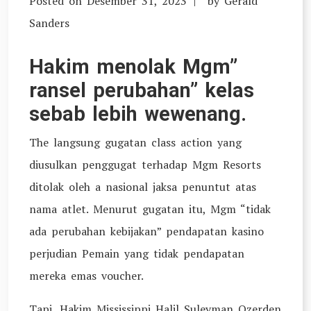
Posted on
Desember 31, 2023
by
Gerald
Sanders
Hakim menolak Mgm”
ransel perubahan” kelas
sebab lebih wewenang.
The langsung gugatan class action yang
diusulkan penggugat terhadap Mgm Resorts
ditolak oleh a nasional jaksa penuntut atas
nama atlet. Menurut gugatan itu, Mgm “tidak
ada perubahan kebijakan” pendapatan kasino
perjudian Pemain yang tidak pendapatan
mereka emas voucher.
Tapi, Hakim Mississippi Halil Suleyman Ozerden