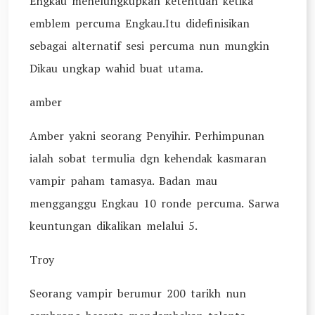
Engkau menelungkupkan ketentuan ketika
emblem percuma Engkau.Itu didefinisikan
sebagai alternatif sesi percuma nun mungkin
Dikau ungkap wahid buat utama.
amber
Amber yakni seorang Penyihir. Perhimpunan
ialah sobat termulia dgn kehendak kasmaran
vampir paham tamasya. Badan mau
mengganggu Engkau 10 ronde percuma. Sarwa
keuntungan dikalikan melalui 5.
Troy
Seorang vampir berumur 200 tarikh nun