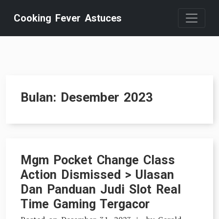
Skip
Cooking Fever Astuces
to
content
Bulan:
Desember 2023
Mgm Pocket Change Class
Action Dismissed > Ulasan
Dan Panduan Judi Slot Real
Time Gaming Tergacor