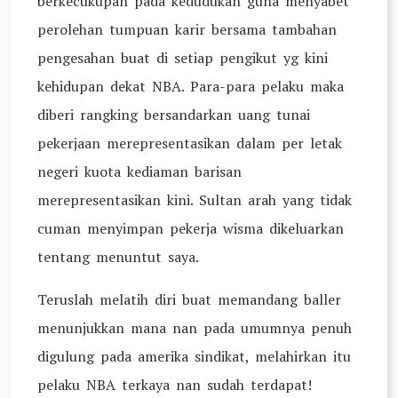
berkecukupan pada kedudukan guna menyabet
perolehan tumpuan karir bersama tambahan
pengesahan buat di setiap pengikut yg kini
kehidupan dekat NBA. Para-para pelaku maka
diberi rangking bersandarkan uang tunai
pekerjaan merepresentasikan dalam per letak
negeri kuota kediaman barisan
merepresentasikan kini. Sultan arah yang tidak
cuman menyimpan pekerja wisma dikeluarkan
tentang menuntut saya.
Teruslah melatih diri buat memandang baller
menunjukkan mana nan pada umumnya penuh
digulung pada amerika sindikat, melahirkan itu
pelaku NBA terkaya nan sudah terdapat!