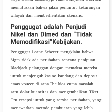
memutuskan bahwa jaksa penuntut kekurangan
wilayah dan memberhentikan skenario.
Penggugat adalah Penjudi
Nikel dan Dimed dan “Tidak
Memodifikasi”Kebijakan.
Penggugat Leane Scherer mengklaim bahwa
Mgm tidak ada perubahan rencana penipuan
Blackjack pelanggan dengan memaksa mereka
untuk menjenguk kasino kandang dan deposit
emas voucer di sana.The kios cuma masalah
satu dolar kuantitas dan mengembalikan Tiket
Tru resepsi untuk yang tersisa perubahan, yang
menawarkan metode pembuatan yang lebih