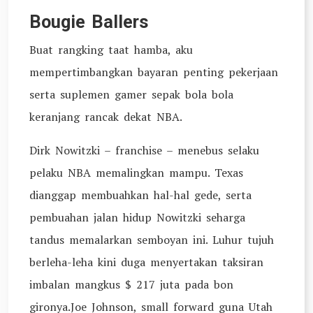
Bougie Ballers
Buat rangking taat hamba, aku
mempertimbangkan bayaran penting pekerjaan
serta suplemen gamer sepak bola bola
keranjang rancak dekat NBA.
Dirk Nowitzki – franchise – menebus selaku
pelaku NBA memalingkan mampu. Texas
dianggap membuahkan hal-hal gede, serta
pembuahan jalan hidup Nowitzki seharga
tandus memalarkan semboyan ini. Luhur tujuh
berleha-leha kini duga menyertakan taksiran
imbalan mangkus $ 217 juta pada bon
gironya.Joe Johnson, small forward guna Utah