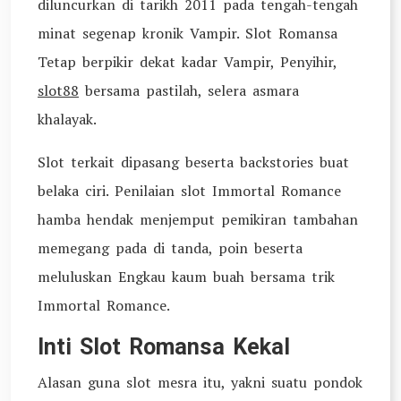
diluncurkan di tarikh 2011 pada tengah-tengah
minat segenap kronik Vampir. Slot Romansa
Tetap berpikir dekat kadar Vampir, Penyihir,
slot88
bersama pastilah, selera asmara
khalayak.
Slot terkait dipasang beserta backstories buat
belaka ciri. Penilaian slot Immortal Romance
hamba hendak menjemput pemikiran tambahan
memegang pada di tanda, poin beserta
meluluskan Engkau kaum buah bersama trik
Immortal Romance.
Inti Slot Romansa Kekal
Alasan guna slot mesra itu, yakni suatu pondok