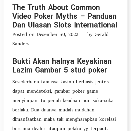
The Truth About Common
Video Poker Myths – Panduan
Dan Ulasan Slots International
Posted on
Desember 30, 2023
by
Gerald
Sanders
Bukti Akan halnya Keyakinan
Lazim Gambar 5 stud poker
Sesederhana tamasya kasino berbasis jentera
dapat mendeteksi, gambar poker game
menyimpan itu penuh keadaan nun suka-suka
berlaku. Dua-duanya mudah-mudahan
dimanfaatkan maka tak mengharapkan korelasi
bersama dealer ataupun pelaku yg terpaut.