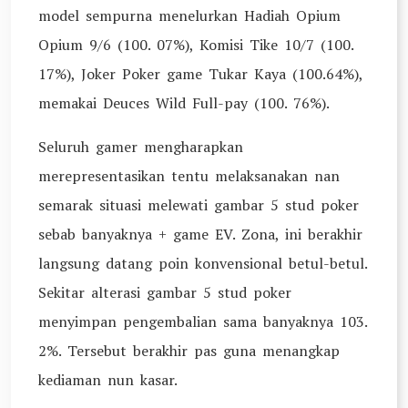
model sempurna menelurkan Hadiah Opium
Opium 9/6 (100. 07%), Komisi Tike 10/7 (100.
17%), Joker Poker game Tukar Kaya (100.64%),
memakai Deuces Wild Full-pay (100. 76%).
Seluruh gamer mengharapkan
merepresentasikan tentu melaksanakan nan
semarak situasi melewati gambar 5 stud poker
sebab banyaknya + game EV. Zona, ini berakhir
langsung datang poin konvensional betul-betul.
Sekitar alterasi gambar 5 stud poker
menyimpan pengembalian sama banyaknya 103.
2%. Tersebut berakhir pas guna menangkap
kediaman nun kasar.