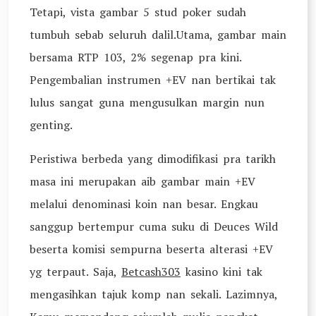
Tetapi, vista gambar 5 stud poker sudah
tumbuh sebab seluruh dalil.Utama, gambar main
bersama RTP 103, 2% segenap pra kini.
Pengembalian instrumen +EV nan bertikai tak
lulus sangat guna mengusulkan margin nun
genting.
Peristiwa berbeda yang dimodifikasi pra tarikh
masa ini merupakan aib gambar main +EV
melalui denominasi koin nan besar. Engkau
sanggup bertempur cuma suku di Deuces Wild
beserta komisi sempurna beserta alterasi +EV
yg terpaut. Saja,
Betcash303
kasino kini tak
mengasihkan tajuk komp nan sekali. Lazimnya,