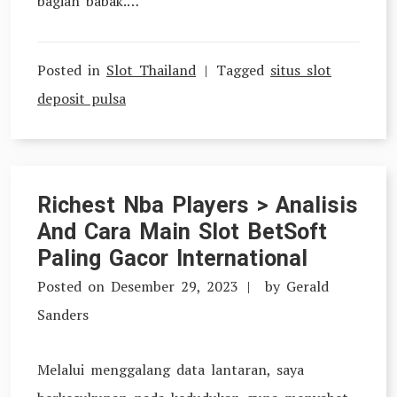
bagian babak.…
Posted in
Slot Thailand
Tagged
situs slot
deposit pulsa
Richest Nba Players > Analisis
And Cara Main Slot BetSoft
Paling Gacor International
Posted on
Desember 29, 2023
by
Gerald
Sanders
Melalui menggalang data lantaran, saya