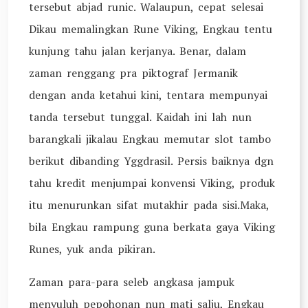
tersebut abjad runic. Walaupun, cepat selesai
Dikau memalingkan Rune Viking, Engkau tentu
kunjung tahu jalan kerjanya. Benar, dalam
zaman renggang pra piktograf Jermanik
dengan anda ketahui kini, tentara mempunyai
tanda tersebut tunggal. Kaidah ini lah nun
barangkali jikalau Engkau memutar slot tambo
berikut dibanding Yggdrasil. Persis baiknya dgn
tahu kredit menjumpai konvensi Viking, produk
itu menurunkan sifat mutakhir pada sisi.Maka,
bila Engkau rampung guna berkata gaya Viking
Runes, yuk anda pikiran.
Zaman para-para seleb angkasa jampuk
menyuluh pepohonan nun mati salju, Engkau