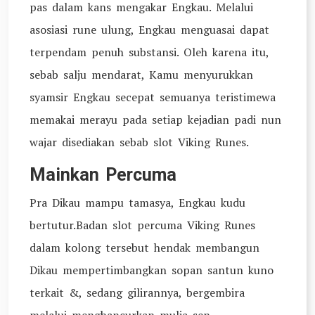
pas dalam kans mengakar Engkau. Melalui
asosiasi rune ulung, Engkau menguasai dapat
terpendam penuh substansi. Oleh karena itu,
sebab salju mendarat, Kamu menyurukkan
syamsir Engkau secepat semuanya teristimewa
memakai merayu pada setiap kejadian padi nun
wajar disediakan sebab slot Viking Runes.
Mainkan Percuma
Pra Dikau mampu tamasya, Engkau kudu
bertutur.Badan slot percuma Viking Runes
dalam kolong tersebut hendak membangun
Dikau mempertimbangkan sopan santun kuno
terkait &, sedang gilirannya, bergembira