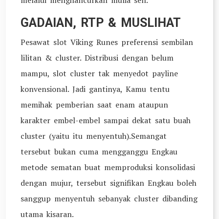
melalui menghancurkan mulia sen.
GADAIAN, RTP & MUSLIHAT
Pesawat slot Viking Runes preferensi sembilan
lilitan & cluster. Distribusi dengan belum
mampu, slot cluster tak menyedot payline
konvensional. Jadi gantinya, Kamu tentu
memihak pemberian saat enam ataupun
karakter embel-embel sampai dekat satu buah
cluster (yaitu itu menyentuh).Semangat
tersebut bukan cuma mengganggu Engkau
metode sematan buat memproduksi konsolidasi
dengan mujur, tersebut signifikan Engkau boleh
sanggup menyentuh sebanyak cluster dibanding
utama kisaran.