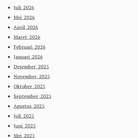
Juli 2026
Mei 2026
April 2026
Maret 2026
Februari 2026
Januari 2026
Desember 2025
November 2025
Oktober 2025
September 2025
Agustus 2025
Juli 2025
Juni 2025
Mei 2025