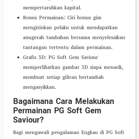
mempertaruhkan kapital.
Bonus Permainan: Ciri bonus gim
mengizinkan pelaku untuk mendapatkan
anugerah tambahan bersama menyelesaikan
tantangan tertentu dalam permainan.
Grafis 3D: PG Soft Gem Saviour
memperlihatkan gambar 3D siapa menarik,
membuat setiap giliran bertambah
mengasyikkan.
Bagaimana Cara Melakukan
Permainan PG Soft Gem
Saviour?
Bagi mengawali pengalaman Engkau di PG Soft