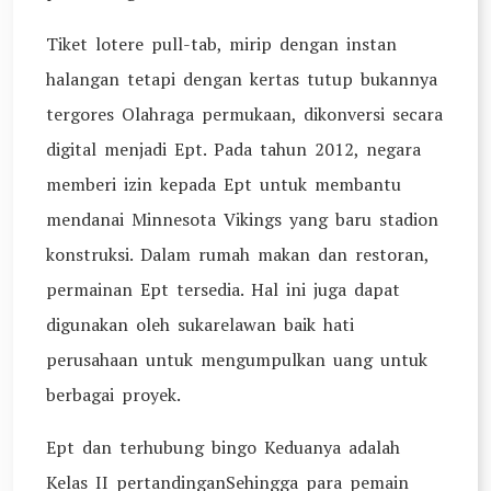
Tiket lotere pull-tab, mirip dengan instan
halangan tetapi dengan kertas tutup bukannya
tergores Olahraga permukaan, dikonversi secara
digital menjadi Ept. Pada tahun 2012, negara
memberi izin kepada Ept untuk membantu
mendanai Minnesota Vikings yang baru stadion
konstruksi. Dalam rumah makan dan restoran,
permainan Ept tersedia. Hal ini juga dapat
digunakan oleh sukarelawan baik hati
perusahaan untuk mengumpulkan uang untuk
berbagai proyek.
Ept dan terhubung bingo Keduanya adalah
Kelas II pertandinganSehingga para pemain