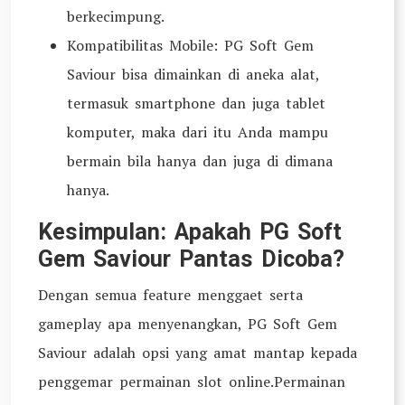
berkecimpung.
Kompatibilitas Mobile: PG Soft Gem
Saviour bisa dimainkan di aneka alat,
termasuk smartphone dan juga tablet
komputer, maka dari itu Anda mampu
bermain bila hanya dan juga di dimana
hanya.
Kesimpulan: Apakah PG Soft
Gem Saviour Pantas Dicoba?
Dengan semua feature menggaet serta
gameplay apa menyenangkan, PG Soft Gem
Saviour adalah opsi yang amat mantap kepada
penggemar permainan slot online.Permainan