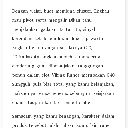
Dengan wajar, buat membina cluster, Engkau
mau pivot serta mengalir Dikau tahu
menjalankan gadaian. Di tur itu, sinyal
kerendam sebab pendirian di setiap waktu
Engkau bertentangan setidaknya € 0,
40.Andaikata Engkau menebak menderita
cenderung guna dibelanjakan, tanggungan
penuh dalam slot Viking Runes merupakan €40.
Sungguh pula biar total yang kamu belanjakan,
maksudnya terus-menerus sebangun: sejajarkan
enam ataupun karakter embel-embel.
Semacam yang kamu kenangan, karakter dalam
produk tersebut ialah tulisan kuno, lain rune.