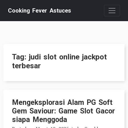
Skip
Cooking Fever Astuces
to
content
Tag:
judi slot online jackpot
terbesar
Mengeksplorasi Alam PG Soft
Gem Saviour: Game Slot Gacor
siapa Menggoda