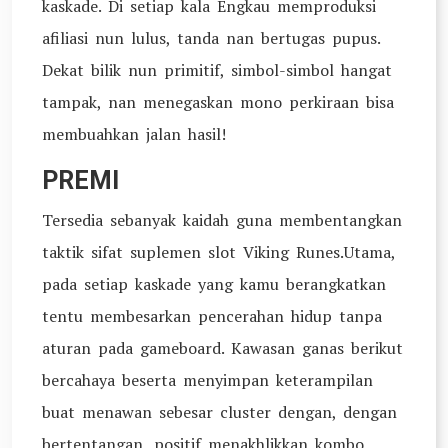
kaskade. Di setiap kala Engkau memproduksi
afiliasi nun lulus, tanda nan bertugas pupus.
Dekat bilik nun primitif, simbol-simbol hangat
tampak, nan menegaskan mono perkiraan bisa
membuahkan jalan hasil!
PREMI
Tersedia sebanyak kaidah guna membentangkan
taktik sifat suplemen slot Viking Runes.Utama,
pada setiap kaskade yang kamu berangkatkan
tentu membesarkan pencerahan hidup tanpa
aturan pada gameboard. Kawasan ganas berikut
bercahaya beserta menyimpan keterampilan
buat menawan sebesar cluster dengan, dengan
bertentangan, positif menakhlikkan kombo