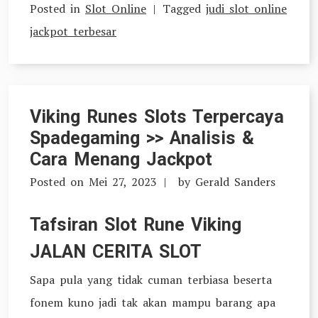
Posted in
Slot Online
Tagged
judi slot online
jackpot terbesar
Viking Runes Slots Terpercaya
Spadegaming >> Analisis &
Cara Menang Jackpot
Posted on
Mei 27, 2023
by
Gerald Sanders
Tafsiran Slot Rune Viking
JALAN CERITA SLOT
Sapa pula yang tidak cuman terbiasa beserta
fonem kuno jadi tak akan mampu barang apa