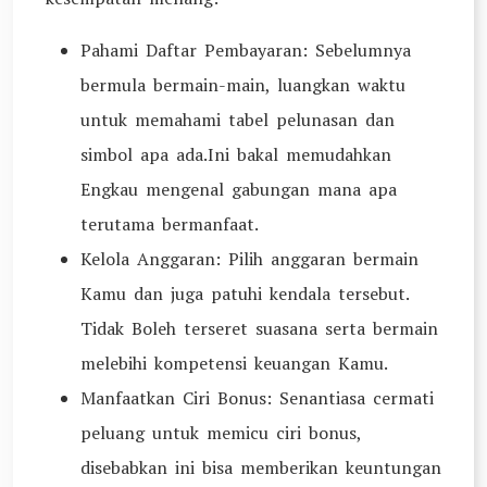
Pahami Daftar Pembayaran: Sebelumnya
bermula bermain-main, luangkan waktu
untuk memahami tabel pelunasan dan
simbol apa ada.Ini bakal memudahkan
Engkau mengenal gabungan mana apa
terutama bermanfaat.
Kelola Anggaran: Pilih anggaran bermain
Kamu dan juga patuhi kendala tersebut.
Tidak Boleh terseret suasana serta bermain
melebihi kompetensi keuangan Kamu.
Manfaatkan Ciri Bonus: Senantiasa cermati
peluang untuk memicu ciri bonus,
disebabkan ini bisa memberikan keuntungan