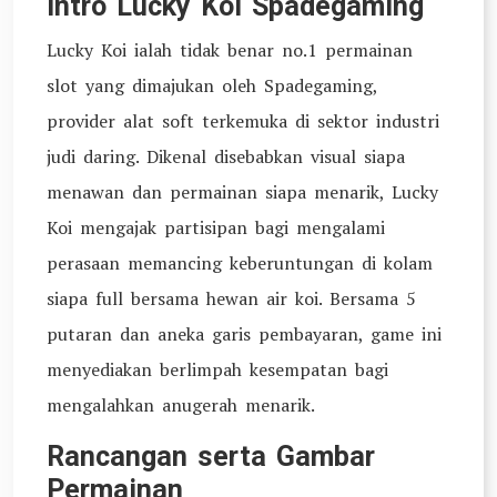
Intro Lucky Koi Spadegaming
Lucky Koi ialah tidak benar no.1 permainan
slot yang dimajukan oleh Spadegaming,
provider alat soft terkemuka di sektor industri
judi daring. Dikenal disebabkan visual siapa
menawan dan permainan siapa menarik, Lucky
Koi mengajak partisipan bagi mengalami
perasaan memancing keberuntungan di kolam
siapa full bersama hewan air koi. Bersama 5
putaran dan aneka garis pembayaran, game ini
menyediakan berlimpah kesempatan bagi
mengalahkan anugerah menarik.
Rancangan serta Gambar
Permainan