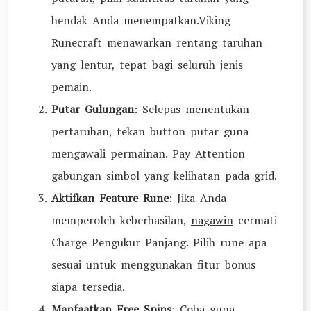
hendak Anda menempatkan.Viking
Runecraft menawarkan rentang taruhan
yang lentur, tepat bagi seluruh jenis
pemain.
Putar Gulungan
: Selepas menentukan
pertaruhan, tekan button putar guna
mengawali permainan. Pay Attention
gabungan simbol yang kelihatan pada grid.
Aktifkan Feature Rune
: Jika Anda
memperoleh keberhasilan,
nagawin
cermati
Charge Pengukur Panjang. Pilih rune apa
sesuai untuk menggunakan fitur bonus
siapa tersedia.
Manfaatkan Free Spins
: Coba guna