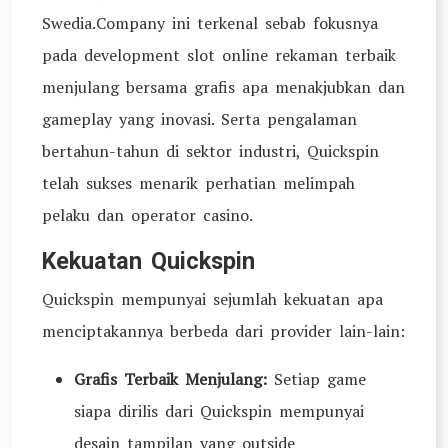
Swedia.Company ini terkenal sebab fokusnya
pada development slot online rekaman terbaik
menjulang bersama grafis apa menakjubkan dan
gameplay yang inovasi. Serta pengalaman
bertahun-tahun di sektor industri, Quickspin
telah sukses menarik perhatian melimpah
pelaku dan operator casino.
Kekuatan Quickspin
Quickspin mempunyai sejumlah kekuatan apa
menciptakannya berbeda dari provider lain-lain:
Grafis Terbaik Menjulang:
Setiap game
siapa dirilis dari Quickspin mempunyai
desain tampilan yang outside