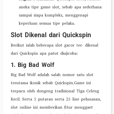
aneka tipe game slot, sebab apa sederhana
sampai siapa kompleks, menggenapi
keperluan semua tipe pelaku.
Slot Dikenal dari Quickspin
Berikut ialah beberapa slot gacor ter- dikenal
dari Quickspin apa patut diujicoba:
1. Big Bad Wolf
Big Bad Wolf adalah salah nomor satu slot
terutama ikonik sebab Quickspin.Game ini
terpacu oleh dongeng tradisional Tiga Celeng
Kecil. Serta 5 putaran serta 25 line pelunasan,
slot online ini memberikan fitur menggaet