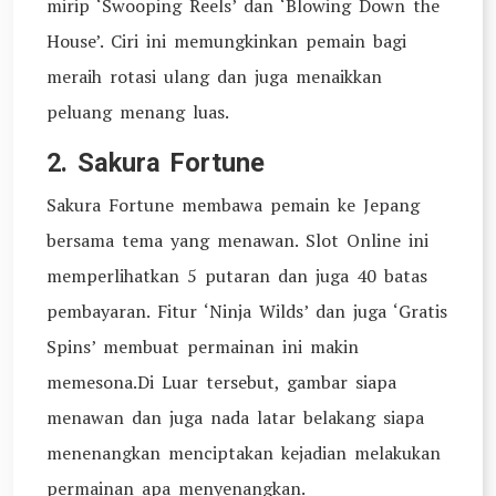
mirip ‘Swooping Reels’ dan ‘Blowing Down the
House’. Ciri ini memungkinkan pemain bagi
meraih rotasi ulang dan juga menaikkan
peluang menang luas.
2. Sakura Fortune
Sakura Fortune membawa pemain ke Jepang
bersama tema yang menawan. Slot Online ini
memperlihatkan 5 putaran dan juga 40 batas
pembayaran. Fitur ‘Ninja Wilds’ dan juga ‘Gratis
Spins’ membuat permainan ini makin
memesona.Di Luar tersebut, gambar siapa
menawan dan juga nada latar belakang siapa
menenangkan menciptakan kejadian melakukan
permainan apa menyenangkan.