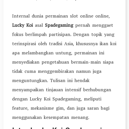
Internal dunia permainan slot online online,
Lucky Koi
asal
Spadegaming
pernah menggaet
fokus berlimpah partisipan. Dengan topik yang
terinspirasi oleh tradisi Asia, khususnya ikan koi
apa melambangkan untung, permainan ini
menyediakan pengetahuan bermain-main siapa
tidak cuma menggembirakan namun juga
menguntungkan. Tulisan ini hendak
menyampaikan tinjauan intensif berhubungan
dengan Lucky Koi Spadegaming, meliputi
feature, mekanisme gim, dan juga saran bagi
menggunakan kesempatan menang.