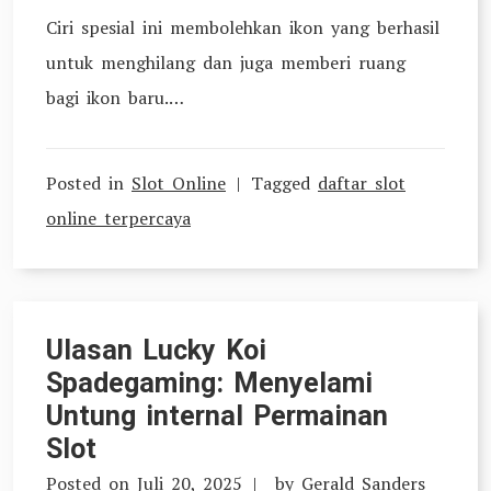
Ciri spesial ini membolehkan ikon yang berhasil
untuk menghilang dan juga memberi ruang
bagi ikon baru.…
Posted in
Slot Online
Tagged
daftar slot
online terpercaya
Ulasan Lucky Koi
Spadegaming: Menyelami
Untung internal Permainan
Slot
Posted on
Juli 20, 2025
by
Gerald Sanders