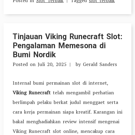
Posted in
Slot Terbaik
Tagged
slot terbaik
Tinjauan Viking Runecraft Slot:
Pengalaman Memesona di
Bumi Nordik
Posted on
Juli 20, 2025
by
Gerald Sanders
Internal bumi permainan slot di internet,
Viking Runecraft
telah mengambil perhatian
berlimpah pelaku berkat judul menggaet serta
cara kerja permainan siapa kreatif. Karangan ini
bakal menghadiahkan review intensif mengenai
Viking Runecraft slot online, mencakup cara