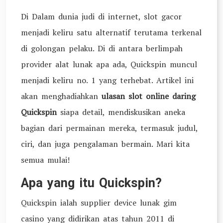
Di Dalam dunia judi di internet, slot gacor
menjadi keliru satu alternatif terutama terkenal
di golongan pelaku. Di di antara berlimpah
provider alat lunak apa ada, Quickspin muncul
menjadi keliru no. 1 yang terhebat. Artikel ini
akan menghadiahkan
ulasan slot online daring
Quickspin
siapa detail, mendiskusikan aneka
bagian dari permainan mereka, termasuk judul,
ciri, dan juga pengalaman bermain. Mari kita
semua mulai!
Apa yang itu Quickspin?
Quickspin ialah supplier device lunak gim
casino yang didirikan atas tahun 2011 di