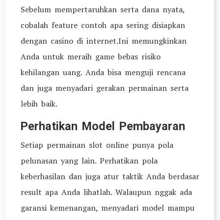
Sebelum mempertaruhkan serta dana nyata,
cobalah feature contoh apa sering disiapkan
dengan casino di internet.Ini memungkinkan
Anda untuk meraih game bebas risiko
kehilangan uang. Anda bisa menguji rencana
dan juga menyadari gerakan permainan serta
lebih baik.
Perhatikan Model Pembayaran
Setiap permainan slot online punya pola
pelunasan yang lain. Perhatikan pola
keberhasilan dan juga atur taktik Anda berdasar
result apa Anda lihatlah. Walaupun nggak ada
garansi kemenangan, menyadari model mampu