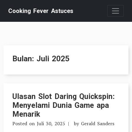
Skip
Cooking Fever Astuces
to
content
Bulan:
Juli 2025
Ulasan Slot Daring Quickspin:
Menyelami Dunia Game apa
Menarik
Posted on
Juli 30, 2025
by
Gerald Sanders