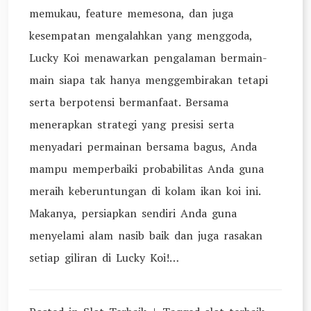
memukau, feature memesona, dan juga
kesempatan mengalahkan yang menggoda,
Lucky Koi menawarkan pengalaman bermain-
main siapa tak hanya menggembirakan tetapi
serta berpotensi bermanfaat. Bersama
menerapkan strategi yang presisi serta
menyadari permainan bersama bagus, Anda
mampu memperbaiki probabilitas Anda guna
meraih keberuntungan di kolam ikan koi ini.
Makanya, persiapkan sendiri Anda guna
menyelami alam nasib baik dan juga rasakan
setiap giliran di Lucky Koi!…