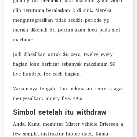
gaming tuk membikin slot machine game video
clip terutama beralaskan 2 di sini.. Mereka
mengintegrasikan tidak sedikit periode yg
meraih dikenali dri pertunjukan lucu pada slot
machine:
Judi dihasilkan untuk $€ zero, twelve every
bagian john berkisar sebanyak maksimum $€
five hundred for each bagian.
Variansnya tengah. Dan pelunasan teoretis agak
menyesalkan: ninety five. 49%.
Simbol setelah itu withdraw
Andai Kamu memutar Mister vehicle Driessen a
few simple, instruktur hippie duet, Kamu