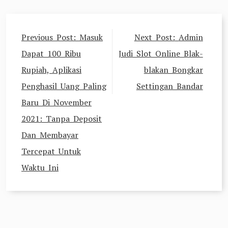
Navigasi
Previous Post:
Masuk
Next Post:
Admin
pos
Dapat 100 Ribu
Judi Slot Online Blak-
Rupiah, Aplikasi
blakan Bongkar
Penghasil Uang Paling
Settingan Bandar
Baru Di November
2021: Tanpa Deposit
Dan Membayar
Tercepat Untuk
Waktu Ini