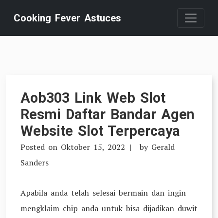
Skip
Cooking Fever Astuces
to
content
Aob303 Link Web Slot
Resmi Daftar Bandar Agen
Website Slot Terpercaya
Posted on
Oktober 15, 2022
by
Gerald
Sanders
Apabila anda telah selesai bermain dan ingin
mengklaim chip anda untuk bisa dijadikan duwit