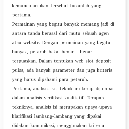
kemunculan ikan tersebut bukanlah yang
pertama.
Permainan yang begitu banyak memang jadi di
antara tanda berasal dari mutu sebuah agen
atau website. Dengan permainan yang begitu
banyak, petaruh bakal benar – benar
terpuaskan. Dalam tentukan web slot deposit
pulsa, ada banyak parameter dan juga kriteria
yang harus dipahami para petaruh.
Pertama, analisis isi , teknik ini kerap dijumpai
dalam analisis verifikasi kualitatif. Terapan
tekniknya, analisis isi merupakan upaya-upaya
klarifikasi lambang-lambang yang dipakai
didalam komunikasi, menggunakan kriteria