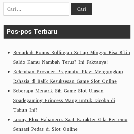
Cari
untuk:
Pos-pos Terbaru
Benarkah Bonus Rollingan Setiap Minggu Bisa Bikin
Saldo Kamu Nambah Terus? Ini Faktanya!
Kelebihan Provider Pragmatic Play: Mengungkap
Rahasia di Balik Kesuksesan Game Slot Online
Seberapa Menarik Sih Game Slot Ulasan
Spadegaming Princess Wang untuk Dicoba di
Tahun Ini?
Loony Blox Habanero: Saat Karakter Gila Bertemu
Sensasi Pedas di Slot Online