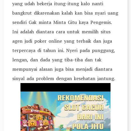
yang udah bekerja itung-itung kalo nanti
bangkrut dikarenakan kalah kan bisa nyari uang
sendiri Gak minta Minta Gitu kaya Pengemis.
Ini adalah diantara cara untuk memilih situs
agen judi poker online yang terbaik dan juga
terpercaya di tahun ini. Nyeri pada punggung,
lengan, dan dada yang tiba-tiba dan tak
mempunyai alasan juga bisa menjadi diantara
sinyal ada problem dengan kesehatan jantung.