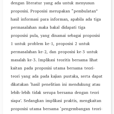
dengan literatur yang ada untuk menyusun
proposisi. Proposisi merupakan “pembulatan”
hasil informasi para informan, apabila ada tiga
permasalahan maka bakal didapati tiga
proposisi pula, yang dinamai sebagai proposisi
1 untuk problem ke-1, proposisi 2 untuk
permasalahan ke-2, dan proposisi ke-3 untuk
masalah ke-3. Implikasi teoritis bersama lihat
kaitan pada proposisi utama bersama teori-
teori yang ada pada kajian pustaka, serta dapat
dikatakan ‘hasil penelitian ini mendukung atau
lebih-lebih tidak serupa bersama dengan teori
siapa’. Sedangkan implikasi praktis, mengkaitan
proposisi utama bersama ‘pengembangan teori-