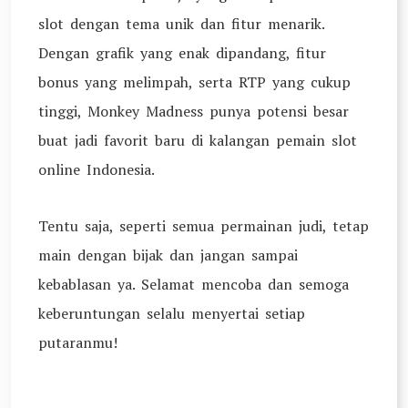
slot dengan tema unik dan fitur menarik.
Dengan grafik yang enak dipandang, fitur
bonus yang melimpah, serta RTP yang cukup
tinggi, Monkey Madness punya potensi besar
buat jadi favorit baru di kalangan pemain slot
online Indonesia.
Tentu saja, seperti semua permainan judi, tetap
main dengan bijak dan jangan sampai
kebablasan ya. Selamat mencoba dan semoga
keberuntungan selalu menyertai setiap
putaranmu!