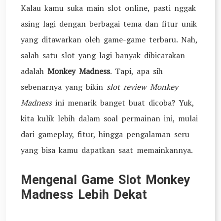
Kalau kamu suka main slot online, pasti nggak
asing lagi dengan berbagai tema dan fitur unik
yang ditawarkan oleh game-game terbaru. Nah,
salah satu slot yang lagi banyak dibicarakan
adalah
Monkey Madness
. Tapi, apa sih
sebenarnya yang bikin
slot review Monkey
Madness
ini menarik banget buat dicoba? Yuk,
kita kulik lebih dalam soal permainan ini, mulai
dari gameplay, fitur, hingga pengalaman seru
yang bisa kamu dapatkan saat memainkannya.
Mengenal Game Slot Monkey
Madness Lebih Dekat