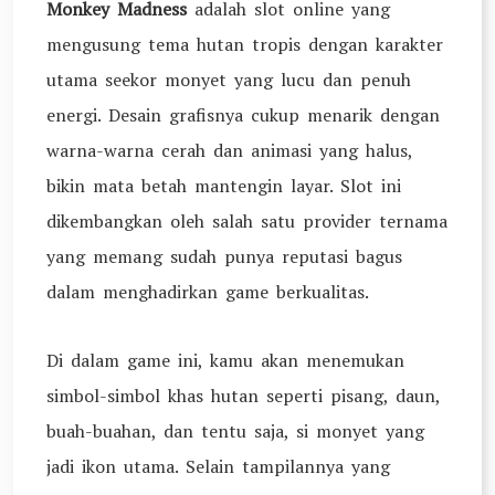
Monkey Madness
adalah slot online yang
mengusung tema hutan tropis dengan karakter
utama seekor monyet yang lucu dan penuh
energi. Desain grafisnya cukup menarik dengan
warna-warna cerah dan animasi yang halus,
bikin mata betah mantengin layar. Slot ini
dikembangkan oleh salah satu provider ternama
yang memang sudah punya reputasi bagus
dalam menghadirkan game berkualitas.
Di dalam game ini, kamu akan menemukan
simbol-simbol khas hutan seperti pisang, daun,
buah-buahan, dan tentu saja, si monyet yang
jadi ikon utama. Selain tampilannya yang