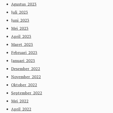
Agustus 2023
Juli 2023
Juni 2023
Mei 2023
April 2023
Maret 2023
Februari 2023
Januari 2023
Desember 2022
November 2022
Oktober 2022
September 2022
Mei 2022
April 2022