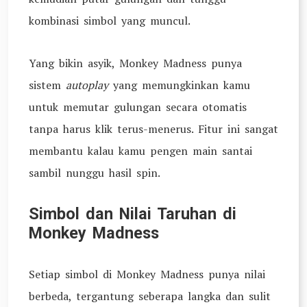
kombinasi simbol yang muncul.
Yang bikin asyik, Monkey Madness punya
sistem
autoplay
yang memungkinkan kamu
untuk memutar gulungan secara otomatis
tanpa harus klik terus-menerus. Fitur ini sangat
membantu kalau kamu pengen main santai
sambil nunggu hasil spin.
Simbol dan Nilai Taruhan di
Monkey Madness
Setiap simbol di Monkey Madness punya nilai
berbeda, tergantung seberapa langka dan sulit