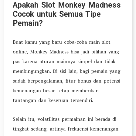
Apakah Slot Monkey Madness
Cocok untuk Semua Tipe
Pemain?
Buat kamu yang baru coba-coba main slot
online, Monkey Madness bisa jadi pilihan yang
pas karena aturan mainnya simpel dan tidak
membingungkan. Di sisi lain, bagi pemain yang
sudah berpengalaman, fitur bonus dan potensi
kemenangan besar tetap memberikan
tantangan dan keseruan tersendiri.
Selain itu, volatilitas permainan ini berada di
tingkat sedang, artinya frekuensi kemenangan