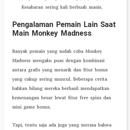
Kesabaran sering kali berbuah manis.
Pengalaman Pemain Lain Saat
Main Monkey Madness
Banyak pemain yang sudah coba Monkey
Madness mengaku puas dengan kombinasi
antara grafis yang menarik dan fitur bonus
yang cukup sering muncul. Beberapa cerita
bahkan bilang mereka berhasil mendapatkan
kemenangan besar lewat fitur free spins dan
mini game bonus.
Tapi, tentu saja ada juga yang merasa bahwa