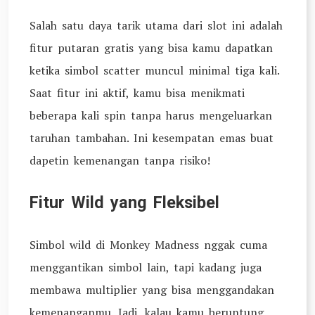
Salah satu daya tarik utama dari slot ini adalah
fitur putaran gratis yang bisa kamu dapatkan
ketika simbol scatter muncul minimal tiga kali.
Saat fitur ini aktif, kamu bisa menikmati
beberapa kali spin tanpa harus mengeluarkan
taruhan tambahan. Ini kesempatan emas buat
dapetin kemenangan tanpa risiko!
Fitur Wild yang Fleksibel
Simbol wild di Monkey Madness nggak cuma
menggantikan simbol lain, tapi kadang juga
membawa multiplier yang bisa menggandakan
kemenanganmu. Jadi, kalau kamu beruntung