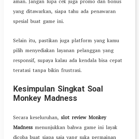
aman. Jangan lupa cek juga promo dan bonus
yang ditawarkan, siapa tahu ada penawaran
spesial buat game ini.
Selain itu, pastikan juga platform yang kamu
pilih menyediakan layanan pelanggan yang
responsif, supaya kalau ada kendala bisa cepat
teratasi tanpa bikin frustrasi.
Kesimpulan Singkat Soal
Monkey Madness
Secara keseluruhan,
slot review Monkey
Madness
menunjukkan bahwa game ini layak
dicoba buat siapa saja yang suka permainan