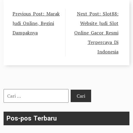
Navigasi
Previous Post:
Marak
Next Post:
Slot88:
pos
Judi Online, Begini
Website Judi Slot
Dampaknya
Online Gacor Resmi
Terpercaya Di
Indonesia
Cari
untuk:
Pos-pos Terbaru