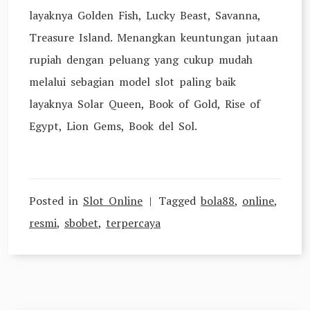
layaknya Golden Fish, Lucky Beast, Savanna,
Treasure Island. Menangkan keuntungan jutaan
rupiah dengan peluang yang cukup mudah
melalui sebagian model slot paling baik
layaknya Solar Queen, Book of Gold, Rise of
Egypt, Lion Gems, Book del Sol.
Posted in
Slot Online
Tagged
bola88
,
online
,
resmi
,
sbobet
,
terpercaya