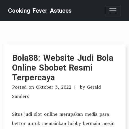
Skip
Cooking Fever Astuces
to
content
Bola88: Website Judi Bola
Online Sbobet Resmi
Terpercaya
Posted on
Oktober 3, 2022
by
Gerald
Sanders
Situs judi slot online merupakan media para
bettor untuk memainkan hobby bermain mesin