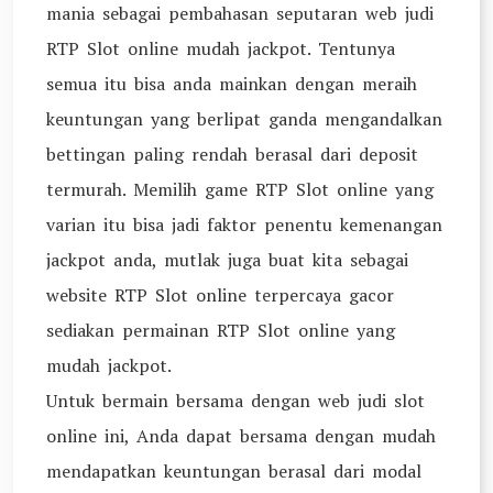
mania sebagai pembahasan seputaran web judi
RTP Slot online mudah jackpot. Tentunya
semua itu bisa anda mainkan dengan meraih
keuntungan yang berlipat ganda mengandalkan
bettingan paling rendah berasal dari deposit
termurah. Memilih game RTP Slot online yang
varian itu bisa jadi faktor penentu kemenangan
jackpot anda, mutlak juga buat kita sebagai
website RTP Slot online terpercaya gacor
sediakan permainan RTP Slot online yang
mudah jackpot.
Untuk bermain bersama dengan web judi slot
online ini, Anda dapat bersama dengan mudah
mendapatkan keuntungan berasal dari modal