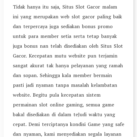
Tidak hanya itu saja, Situs Slot Gacor malam
ini yang merupakan web slot gacor paling baik
dan terpercaya juga sediakan bonus promo
untuk para member setia serta tetap banyak
juga bonus nan telah disediakan oleh Situs Slot
Gacor. Kecepatan mutu website pun terjamin
sangat akurat tak hanya pelayanan yang ramah
dan sopan. Sehingga kala member bermain
pasti jadi nyaman tanpa masalah kelambatan
website. Begitu pula kecepatan sistem
permainan slot online gaming, semua game
bakal disediakan di dalam teJudi waktu yang
cepat. Demi terciptanya kondisi Game yang safe
dan nyaman, kami menyediakan segala layanan