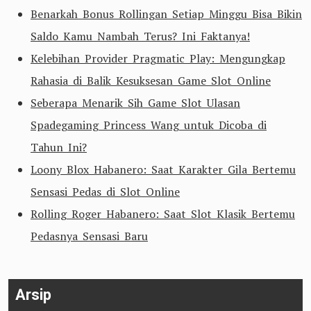
Benarkah Bonus Rollingan Setiap Minggu Bisa Bikin
Saldo Kamu Nambah Terus? Ini Faktanya!
Kelebihan Provider Pragmatic Play: Mengungkap
Rahasia di Balik Kesuksesan Game Slot Online
Seberapa Menarik Sih Game Slot Ulasan
Spadegaming Princess Wang untuk Dicoba di
Tahun Ini?
Loony Blox Habanero: Saat Karakter Gila Bertemu
Sensasi Pedas di Slot Online
Rolling Roger Habanero: Saat Slot Klasik Bertemu
Pedasnya Sensasi Baru
Arsip