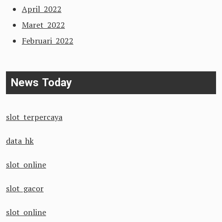
April 2022
Maret 2022
Februari 2022
News Today
slot terpercaya
data hk
slot online
slot gacor
slot online