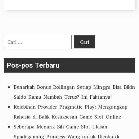
Cari
untuk:
Pos-pos Terbaru
Benarkah Bonus Rollingan Setiap Minggu Bisa Bikin
Saldo Kamu Nambah Terus? Ini Faktanya!
Kelebihan Provider Pragmatic Play: Mengungkap
Rahasia di Balik Kesuksesan Game Slot Online
Seberapa Menarik Sih Game Slot Ulasan
Spadegaming Princess Wang untuk Dicoba di