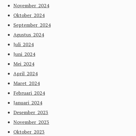
November 2024
Oktober 2024
September 2024
Agustus 2024
Juli 2024
Juni 2024
Mei 2024
April 2024
Maret 2024
Februari 2024
Januari 2024
Desember 2023
November 2023
Oktober 2023