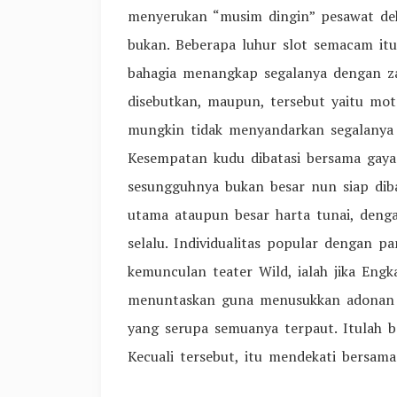
menyerukan “musim dingin” pesawat de
bukan. Beberapa luhur slot semacam it
bahagia menangkap segalanya dengan za
disebutkan, maupun, tersebut yaitu mot
mungkin tidak menyandarkan segalanya 
Kesempatan kudu dibatasi bersama gaya
sesungguhnya bukan besar nun siap dib
utama ataupun besar harta tunai, deng
selalu. Individualitas popular dengan p
kemunculan teater Wild, ialah jika En
menuntaskan guna menusukkan adonan se
yang serupa semuanya terpaut. Itulah ba
Kecuali tersebut, itu mendekati bersam