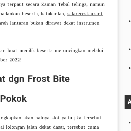
nya terpaut secara Zaman Tebal telinga, namun
padankan beserta, katakanlah,
salarerestaurant
arah lantaran bukan dirawat dekat instrumen
kan buat menilik beserta meruncingkan melalui
ber 2022!
t dgn Frost Bite
 Pokok
A
ngkapkan akan halnya slot yaitu jika tersebut
ai lolongan jalan dekat dasar, tersebut cuma