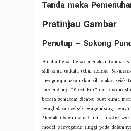
Tanda maka Pemenuha
Pratinjau Gambar
Penutup – Sokong Pun
Hamba benar-benar menaksir tampak slot
sidi guna tatkala tebal telinga. Sayang
mengumpamakan domisili makin sejak t
menembang. “Frost Bite” merupakan sl
berasa semacam dicapai buat cuma memba
penghabisan sebab pengembang menyimpa
Memakai kami memaklumi – motor warg
model penyegaran tinggi pada dalamnya