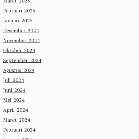
Maret 2025
Februari 2025
Januari 2025
Desember 2024
November 2024
Oktober 2024
September 2024
Agustus 2024
Juli 2024
Juni 2024
Mei 2024
April 2024
Maret 2024
Februari 2024