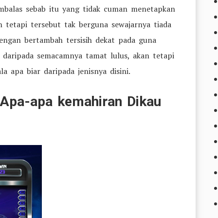
balas sebab itu yang tidak cuman menetapkan
 tetapi tersebut tak berguna sewajarnya tiada
engan bertambah tersisih dekat pada guna
 daripada semacamnya tamat lulus, akan tetapi
a apa biar daripada jenisnya disini.
 Apa-apa kemahiran Dikau