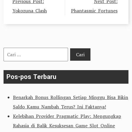
Navigasi
Previous Post:
Next Post:
pos
Yokozuna Clash
Phantasmic Fortunes
Cari
untuk:
Pos-pos Terbaru
Benarkah Bonus Rollingan Setiap Minggu Bisa Bikin
Saldo Kamu Nambah Terus? Ini Faktanya!
Kelebihan Provider Pragmatic Play: Mengungkap
Rahasia di Balik Kesuksesan Game Slot Online