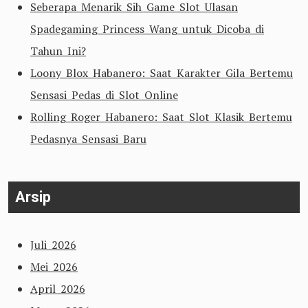
Seberapa Menarik Sih Game Slot Ulasan
Spadegaming Princess Wang untuk Dicoba di
Tahun Ini?
Loony Blox Habanero: Saat Karakter Gila Bertemu
Sensasi Pedas di Slot Online
Rolling Roger Habanero: Saat Slot Klasik Bertemu
Pedasnya Sensasi Baru
Arsip
Juli 2026
Mei 2026
April 2026