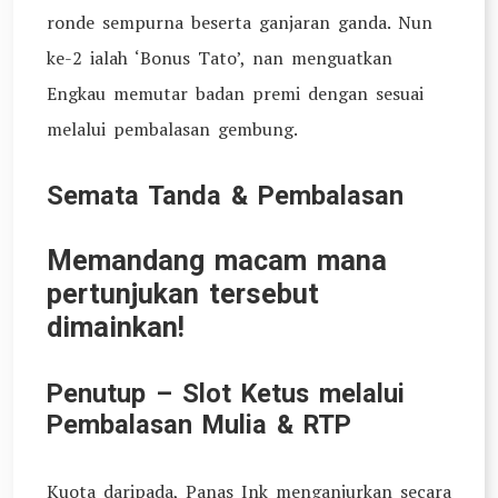
ronde sempurna beserta ganjaran ganda. Nun
ke-2 ialah ‘Bonus Tato’, nan menguatkan
Engkau memutar badan premi dengan sesuai
melalui pembalasan gembung.
Semata Tanda & Pembalasan
Memandang macam mana
pertunjukan tersebut
dimainkan!
Penutup – Slot Ketus melalui
Pembalasan Mulia & RTP
Kuota daripada, Panas Ink menganjurkan secara