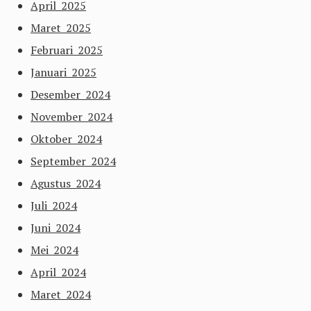
April 2025
Maret 2025
Februari 2025
Januari 2025
Desember 2024
November 2024
Oktober 2024
September 2024
Agustus 2024
Juli 2024
Juni 2024
Mei 2024
April 2024
Maret 2024