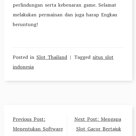
perlindungan serta kebenaran game. Selamat
melakukan permainan dan juga harap Engkau
beruntung!
Posted in
Slot Thailand
Tagged
situs slot
indonesia
Navigasi
Previous Post:
Next Post:
Mengapa
pos
Menentukan Software
Slot Gacor Bertajuk