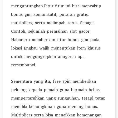
menguntungkan.Fitur-fitur ini bisa mencakup
bonus gim komunikatif, putaran gratis,
multipliers, serta melimpah terus. Sebagai
Contoh, sejumlah permainan slot gacor
Habanero memberikan fitur bonus gim pada
lokasi Engkau wajib menentukan item khusus
untuk mengungkapkan anugerah apa
tersembunyi.
Sementara yang itu, free spin memberikan
peluang kepada pemain guna bermain bebas
mempertaruhkan uang sungguhan, tetapi tetap
memiliki kemungkinan guna menang bonus.
Multipliers serta bisa menaikkan kemenangan