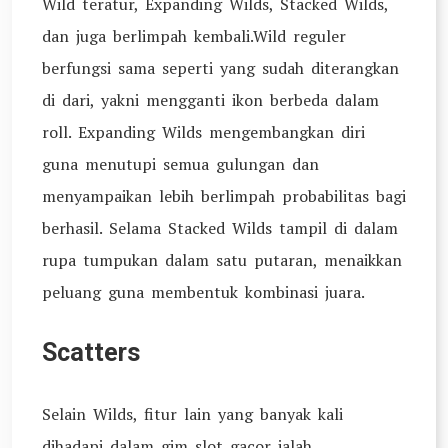
Wild teratur, Expanding Wilds, Stacked Wilds,
dan juga berlimpah kembali.Wild reguler
berfungsi sama seperti yang sudah diterangkan
di dari, yakni mengganti ikon berbeda dalam
roll. Expanding Wilds mengembangkan diri
guna menutupi semua gulungan dan
menyampaikan lebih berlimpah probabilitas bagi
berhasil. Selama Stacked Wilds tampil di dalam
rupa tumpukan dalam satu putaran, menaikkan
peluang guna membentuk kombinasi juara.
Scatters
Selain Wilds, fitur lain yang banyak kali
dihadapi dalam gim slot gacor ialah