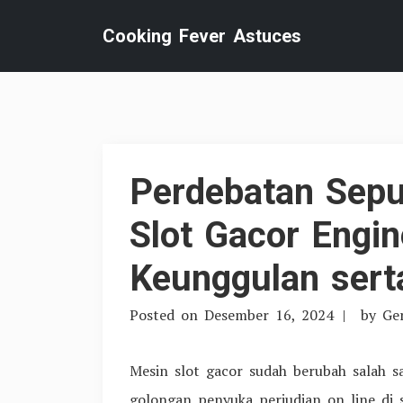
Skip
Cooking Fever Astuces
to
content
Perdebatan Seput
Slot Gacor Engin
Keunggulan sert
Posted on
Desember 16, 2024
by
Ge
Mesin slot gacor sudah berubah salah s
golongan penyuka perjudian on line di 