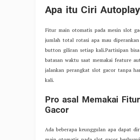
Apa itu Ciri Autopla
Fitur main otomatis pada mesin slot 
jumlah total rotasi apa mau diperanka
button giliran setiap kali.Partisipan bis
batasan waktu saat memakai feature aut
jalankan perangkat slot gacor tanpa ha
kali.
Pro asal Memakai Fitur
Gacor
Ada beberapa keunggulan apa dapat dir
main otomatis pada
slot gacor
berbunyi