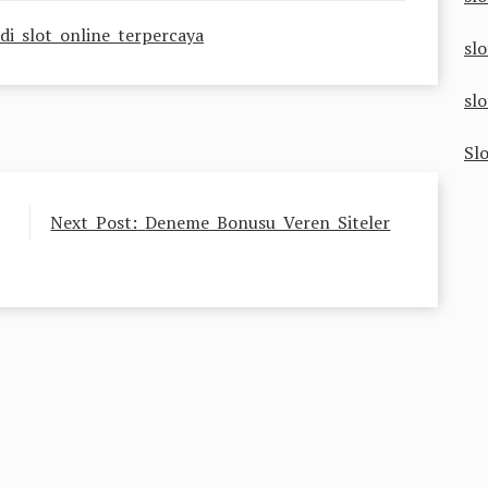
udi slot online terpercaya
sl
sl
Sl
Next Post:
Deneme Bonusu Veren Siteler