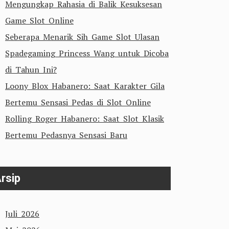
Mengungkap Rahasia di Balik Kesuksesan
Game Slot Online
Seberapa Menarik Sih Game Slot Ulasan
Spadegaming Princess Wang untuk Dicoba
di Tahun Ini?
Loony Blox Habanero: Saat Karakter Gila
Bertemu Sensasi Pedas di Slot Online
Rolling Roger Habanero: Saat Slot Klasik
Bertemu Pedasnya Sensasi Baru
rsip
Juli 2026