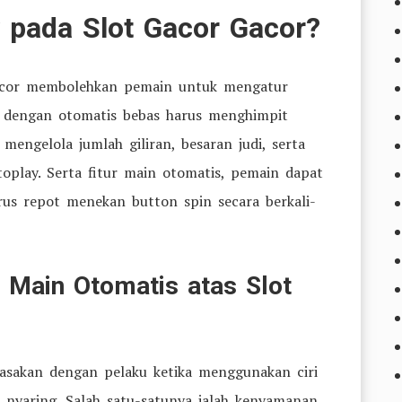
y pada Slot Gacor Gacor?
gacor membolehkan pemain untuk mengatur
n dengan otomatis bebas harus menghimpit
a mengelola jumlah giliran, besaran judi, serta
oplay. Serta fitur main otomatis, pemain dapat
rus repot menekan button spin secara berkali-
 Main Otomatis atas Slot
asakan dengan pelaku ketika menggunakan ciri
 nyaring. Salah satu-satunya ialah kenyamanan