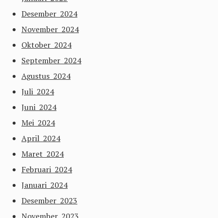
Desember 2024
November 2024
Oktober 2024
September 2024
Agustus 2024
Juli 2024
Juni 2024
Mei 2024
April 2024
Maret 2024
Februari 2024
Januari 2024
Desember 2023
November 2023