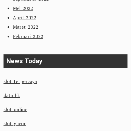
Mei 2022
April 2022
Maret 2022
Februari 2022
News Today
slot terpercaya
data hk
slot online
slot gacor