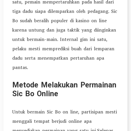
satu, pemain mempertaruhkan pada hasil dari
tiga dadu siapa dilemparkan oleh pedagang. Sic
Bo sudah beralih populer di kasino on line
karena untung dan juga taktik yang diinginkan
untuk bermain-main. Internal gim ini satu,
pelaku mesti memprediksi buah dari lemparan
dadu serta menempatkan pertaruhan apa
pantas.
Metode Melakukan Permainan
Sic Bo Online
Untuk bermain Sic Bo on line, partisipan mesti
menggali tempat berjudi online apa
menyediakan permainan yang satu ini.Selepas