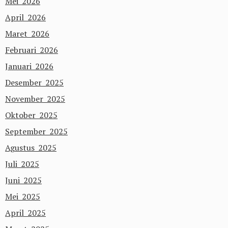
Mei 2026
April 2026
Maret 2026
Februari 2026
Januari 2026
Desember 2025
November 2025
Oktober 2025
September 2025
Agustus 2025
Juli 2025
Juni 2025
Mei 2025
April 2025