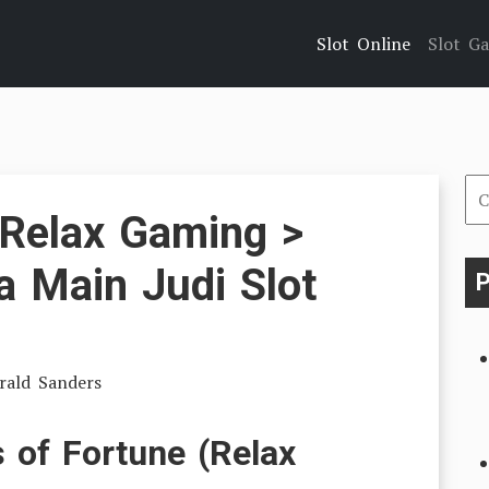
Slot Online
Slot Ga
Car
 Relax Gaming >
un
a Main Judi Slot
P
rald Sanders
 of Fortune (Relax