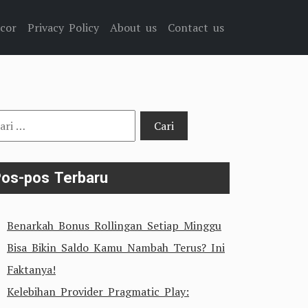
cor
Privacy Policy
About us
Contact us
i
tuk:
os-pos Terbaru
Benarkah Bonus Rollingan Setiap Minggu
Bisa Bikin Saldo Kamu Nambah Terus? Ini
Faktanya!
Kelebihan Provider Pragmatic Play: