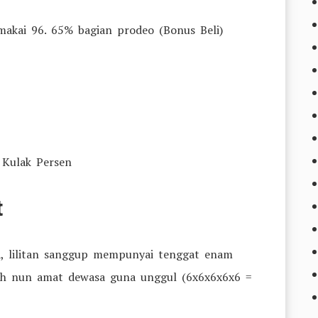
makai 96. 65% bagian prodeo (Bonus Beli)
 Kulak Persen
t
, lilitan sanggup mempunyai tenggat enam
idah nun amat dewasa guna unggul (6x6x6x6x6 =