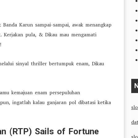
k Banda Karun sampai-sampai, awak menangkap
uk. Kerjakan pula, & Dikau mau mengamati
!
lalui sinyal thriller bertumpuk enam, Dikau
Kamu kemajuan enam persepuluhan
n, ingatlah kalau ganjaran pol dibatasi ketika
sl
da
 (RTP) Sails of Fortune
sl