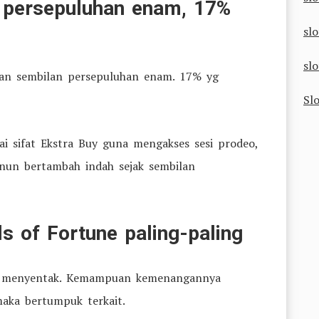
 persepuluhan enam, 17%
sl
sl
an sembilan persepuluhan enam. 17% yg
Sl
 sifat Ekstra Buy guna mengakses sesi prodeo,
nun bertambah indah sejak sembilan
ils of Fortune paling-paling
an menyentak. Kemampuan kemenangannya
maka bertumpuk terkait.