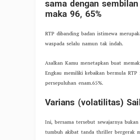
sama dengan sembilan
maka 96, 65%
RTP dibanding badan istimewa merupak
waspada selalu namun tak indah.
Asalkan Kamu menetapkan buat memakai
Engkau memiliki kebaikan bermula RTP 
persepuluhan enam.65%.
Varians (volatilitas) Sa
Ini, bersama tersebut sewajarnya buk
tumbuh akibat tanda thriller bergerak 