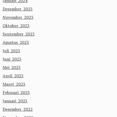
Januari 2024
Desember 2023
November 2023
Oktober 2023
September 2023
Agustus 2023
Juli 2023
Juni 2023
Mei 2023
April 2023
Maret 2023
Februari 2023
Januari 2023
Desember 2022