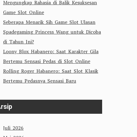
Mengungkap Rahasia di Balik Kesuksesan
Game Slot Online
Seberapa Menarik Sih Game Slot Ulasan
Spadegaming Princess Wang untuk Dicoba
di Tahun Ini?
Loony Blox Habanero: Saat Karakter Gila
Bertemu Sensasi Pedas di Slot Online
Rolling Roger Habanero: Saat Slot Klasik
Bertemu Pedasnya Sensasi Baru
rsip
Juli 2026