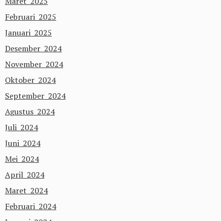
Maret 2025
Februari 2025
Januari 2025
Desember 2024
November 2024
Oktober 2024
September 2024
Agustus 2024
Juli 2024
Juni 2024
Mei 2024
April 2024
Maret 2024
Februari 2024