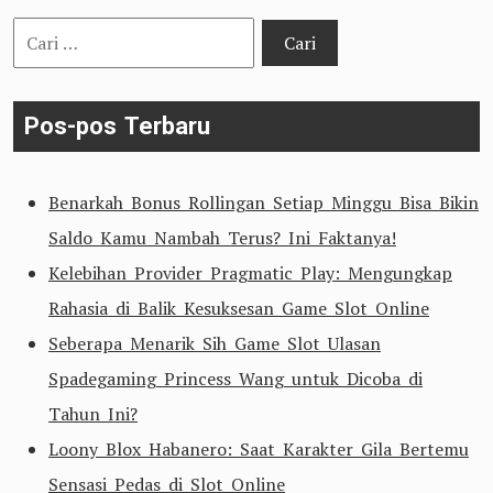
Cari
untuk:
Pos-pos Terbaru
Benarkah Bonus Rollingan Setiap Minggu Bisa Bikin
Saldo Kamu Nambah Terus? Ini Faktanya!
Kelebihan Provider Pragmatic Play: Mengungkap
Rahasia di Balik Kesuksesan Game Slot Online
Seberapa Menarik Sih Game Slot Ulasan
Spadegaming Princess Wang untuk Dicoba di
Tahun Ini?
Loony Blox Habanero: Saat Karakter Gila Bertemu
Sensasi Pedas di Slot Online