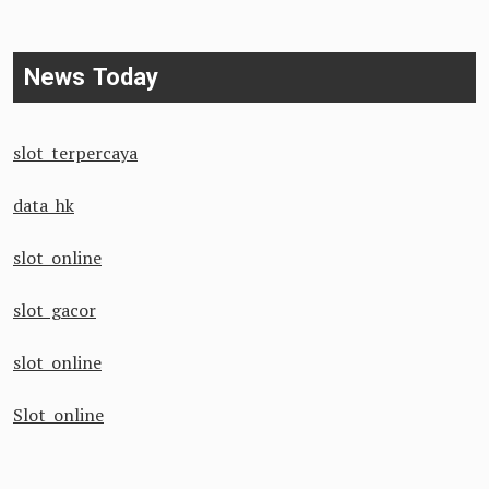
News Today
slot terpercaya
data hk
slot online
slot gacor
slot online
Slot online