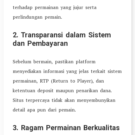
terhadap permainan yang jujur serta
perlindungan pemain.
2. Transparansi dalam Sistem
dan Pembayaran
Sebelum bermain, pastikan platform
menyediakan informasi yang jelas terkait sistem
permainan, RTP (Return to Player), dan
ketentuan deposit maupun penarikan dana.
Situs terpercaya tidak akan menyembunyikan
detail apa pun dari pemain.
3. Ragam Permainan Berkualitas