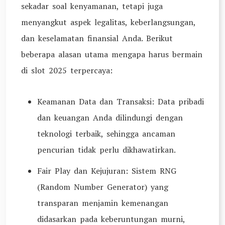
sekadar soal kenyamanan, tetapi juga
menyangkut aspek legalitas, keberlangsungan,
dan keselamatan finansial Anda. Berikut
beberapa alasan utama mengapa harus bermain
di slot 2025 terpercaya:
Keamanan Data dan Transaksi: Data pribadi
dan keuangan Anda dilindungi dengan
teknologi terbaik, sehingga ancaman
pencurian tidak perlu dikhawatirkan.
Fair Play dan Kejujuran: Sistem RNG
(Random Number Generator) yang
transparan menjamin kemenangan
didasarkan pada keberuntungan murni,