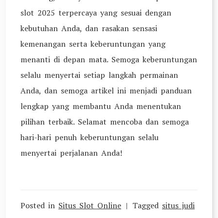
slot 2025 terpercaya yang sesuai dengan
kebutuhan Anda, dan rasakan sensasi
kemenangan serta keberuntungan yang
menanti di depan mata. Semoga keberuntungan
selalu menyertai setiap langkah permainan
Anda, dan semoga artikel ini menjadi panduan
lengkap yang membantu Anda menentukan
pilihan terbaik. Selamat mencoba dan semoga
hari-hari penuh keberuntungan selalu
menyertai perjalanan Anda!
Posted in
Situs Slot Online
Tagged
situs judi