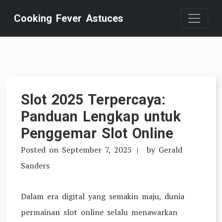
Skip
Cooking Fever Astuces
to
content
Slot 2025 Terpercaya:
Panduan Lengkap untuk
Penggemar Slot Online
Posted on
September 7, 2025
by
Gerald
Sanders
Dalam era digital yang semakin maju, dunia
permainan slot online selalu menawarkan