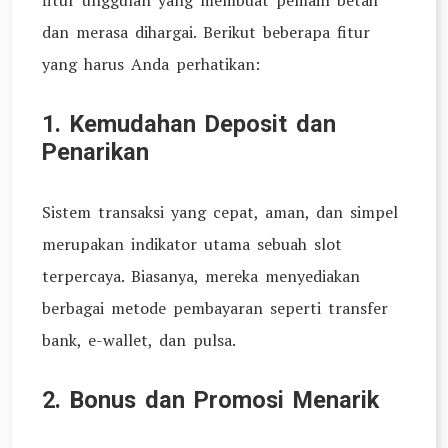
fitur unggulan yang membuat pemain betah
dan merasa dihargai. Berikut beberapa fitur
yang harus Anda perhatikan:
1. Kemudahan Deposit dan
Penarikan
Sistem transaksi yang cepat, aman, dan simpel
merupakan indikator utama sebuah slot
terpercaya. Biasanya, mereka menyediakan
berbagai metode pembayaran seperti transfer
bank, e-wallet, dan pulsa.
2. Bonus dan Promosi Menarik