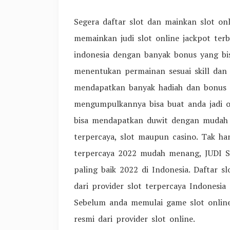
Segera daftar slot dan mainkan slot onl
memainkan judi slot online jackpot terb
indonesia dengan banyak bonus yang bis
menentukan permainan sesuai skill da
mendapatkan banyak hadiah dan bonus 
mengumpulkannya bisa buat anda jadi o
bisa mendapatkan duwit dengan mudah me
terpercaya, slot maupun casino. Tak han
terpercaya 2022 mudah menang, JUDI S
paling baik 2022 di Indonesia. Daftar s
dari provider slot terpercaya Indonesia
Sebelum anda memulai game slot online
resmi dari provider slot online.