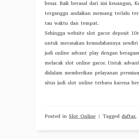
besar. Baik berasal dari sisi keuangan,
terganggu andaikan memang terlalu te
tau waktu dan tempat.
Sehingga website slot gacor deposit 10
untuk merasakan kemudahannya sendiri
judi online advant play dengan beragam
melacak slot online gacor. Untuk adva
didalam memberikan pelayanan premium 
situs judi slot online terbaru karena be
Posted in
Slot Online
Tagged
daftar
,