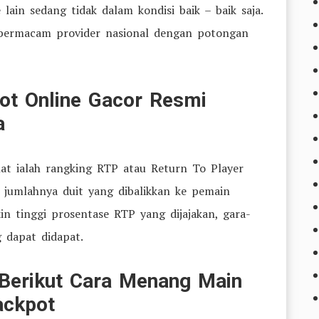
ain sedang tidak dalam kondisi baik – baik saja.
i bermacam provider nasional dengan potongan
lot Online Gacor Resmi
a
at ialah rangking RTP atau Return To Player
ah jumlahnya duit yang dibalikkan ke pemain
in tinggi prosentase RTP yang dijajakan, gara-
 dapat didapat.
 Berikut Cara Menang Main
ackpot