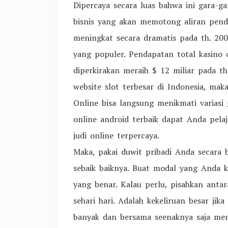
Dipercaya secara luas bahwa ini gara-gar
bisnis yang akan memotong aliran pend
meningkat secara dramatis pada th. 2003
yang populer. Pendapatan total kasino o
diperkirakan meraih $ 12 miliar pada th
website slot terbesar di Indonesia, ma
Online bisa langsung menikmati variasi 
online android terbaik dapat Anda pelaja
judi online terpercaya.
Maka, pakai duwit pribadi Anda secara
sebaik baiknya. Buat modal yang Anda k
yang benar. Kalau perlu, pisahkan anta
sehari hari. Adalah kekeliruan besar 
banyak dan bersama seenaknya saja men