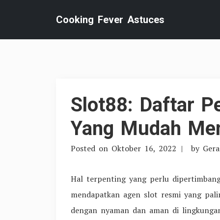
Skip
Cooking Fever Astuces
to
content
Slot88: Daftar P
Yang Mudah Me
Posted on
Oktober 16, 2022
by
Gera
Hal terpenting yang perlu dipertimbang
mendapatkan agen slot resmi yang pal
dengan nyaman dan aman di lingkungan