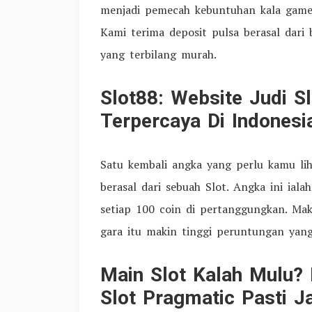
menjadi pemecah kebuntuhan kala game l
Kami terima deposit pulsa berasal dar
yang terbilang murah.
Slot88: Website Judi S
Terpercaya Di Indonesi
Satu kembali angka yang perlu kamu lih
berasal dari sebuah Slot. Angka ini ial
setiap 100 coin di pertanggungkan. Mak
gara itu makin tinggi peruntungan yang
Main Slot Kalah Mulu?
Slot Pragmatic Pasti J