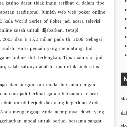
a kasino darat tidak ingin terlibat di dalam tipe
apatan tradisional. Jumlah web web poker online
 kala World Series of Poker jadi acara televisi
nline susah untuk dijabarkan, tetapi
. 2005 dan $ 15,2 miliar pada th. 2006. Sebagai
ka sudah tentu pemain yang mendatangi Judi
game online slot terlengkap. Tips main slot judi
ri, salah satunya adalah tips untuk pilih situs
 bijak dan pergunakan modal bersama dengan
eluarkan jadi berlipat ganda bersama car acara
sl
ra duit untuk berjudi dan uang keperluan Anda
jika Anda menganggap Anda mempunyai duwit yang
da
geluarkan modal untuk berjudi bersama sangat
sl