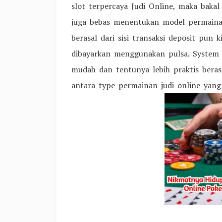
slot terpercaya Judi Online, maka baka
juga bebas menentukan model permainan
berasal dari sisi transaksi deposit pun 
dibayarkan menggunakan pulsa. System t
mudah dan tentunya lebih praktis beras
antara type permainan judi online yang 