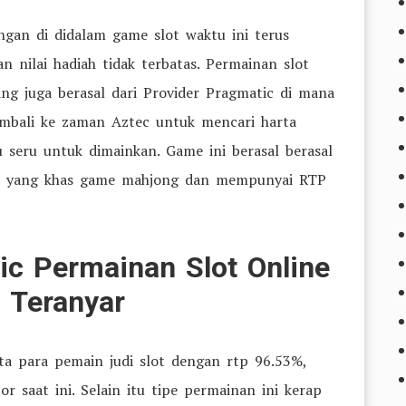
an di didalam game slot waktu ini terus
n nilai hadiah tidak terbatas. Permainan slot
ng juga berasal dari Provider Pragmatic di mana
embali ke zaman Aztec untuk mencari harta
u seru untuk dimainkan. Game ini berasal berasal
an yang khas game mahjong dan mempunyai RTP
c Permainan Slot Online
 Teranyar
ata para pemain judi slot dengan rtp 96.53%,
or saat ini. Selain itu tipe permainan ini kerap