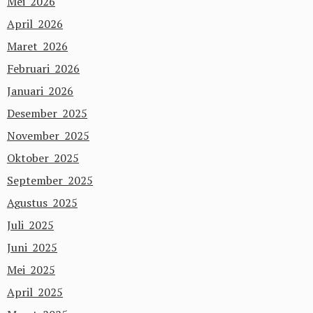
Mei 2026
April 2026
Maret 2026
Februari 2026
Januari 2026
Desember 2025
November 2025
Oktober 2025
September 2025
Agustus 2025
Juli 2025
Juni 2025
Mei 2025
April 2025