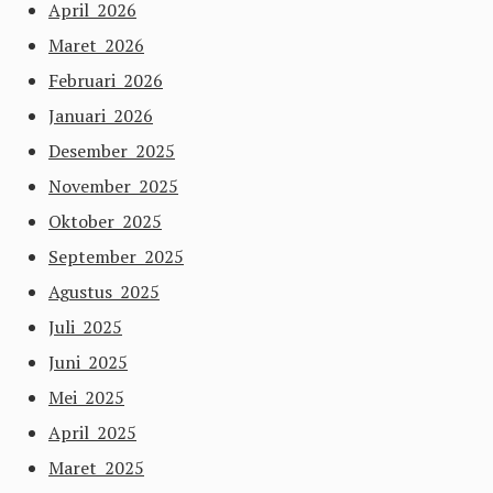
April 2026
Maret 2026
Februari 2026
Januari 2026
Desember 2025
November 2025
Oktober 2025
September 2025
Agustus 2025
Juli 2025
Juni 2025
Mei 2025
April 2025
Maret 2025