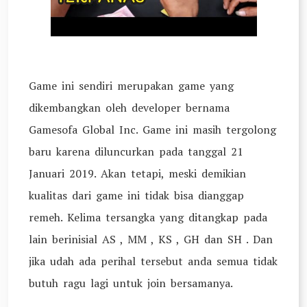
Game ini sendiri merupakan game yang
dikembangkan oleh developer bernama
Gamesofa Global Inc. Game ini masih tergolong
baru karena diluncurkan pada tanggal 21
Januari 2019. Akan tetapi, meski demikian
kualitas dari game ini tidak bisa dianggap
remeh. Kelima tersangka yang ditangkap pada
lain berinisial AS , MM , KS , GH dan SH . Dan
jika udah ada perihal tersebut anda semua tidak
butuh ragu lagi untuk join bersamanya.