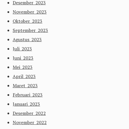
Desember 2023
November 2023
Oktober 2023
September 2023
Agustus 2023
Juli 2023
Juni 2023
Mei 2023
April 2023
Maret 2023
Februari 2023
Januari 2023
Desember 2022
November 2022