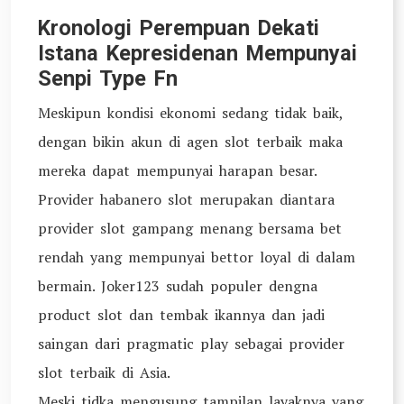
Kronologi Perempuan Dekati
Istana Kepresidenan Mempunyai
Senpi Type Fn
Meskipun kondisi ekonomi sedang tidak baik,
dengan bikin akun di agen slot terbaik maka
mereka dapat mempunyai harapan besar.
Provider habanero slot merupakan diantara
provider slot gampang menang bersama bet
rendah yang mempunyai bettor loyal di dalam
bermain. Joker123 sudah populer dengna
product slot dan tembak ikannya dan jadi
saingan dari pragmatic play sebagai provider
slot terbaik di Asia.
Meski tidka mengusung tampilan layaknya yang