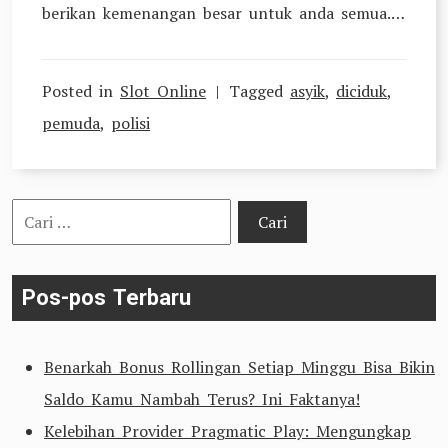
berikan kemenangan besar untuk anda semua.…
Posted in
Slot Online
Tagged
asyik
,
diciduk
,
pemuda
,
polisi
Cari
untuk:
Pos-pos Terbaru
Benarkah Bonus Rollingan Setiap Minggu Bisa Bikin
Saldo Kamu Nambah Terus? Ini Faktanya!
Kelebihan Provider Pragmatic Play: Mengungkap