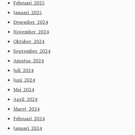
Februari 2025
Januari 2025
Desember 2024
November 2024
Oktober 2024
September 2024
Agustus 2024
Juli 2024
Juni 2024
Mei 2024
April 2024
Maret 2024
Februari 2024
Januari 2024