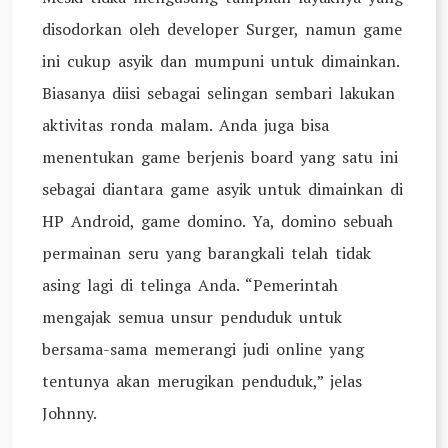
disodorkan oleh developer Surger, namun game
ini cukup asyik dan mumpuni untuk dimainkan.
Biasanya diisi sebagai selingan sembari lakukan
aktivitas ronda malam. Anda juga bisa
menentukan game berjenis board yang satu ini
sebagai diantara game asyik untuk dimainkan di
HP Android, game domino. Ya, domino sebuah
permainan seru yang barangkali telah tidak
asing lagi di telinga Anda. “Pemerintah
mengajak semua unsur penduduk untuk
bersama-sama memerangi judi online yang
tentunya akan merugikan penduduk,” jelas
Johnny.