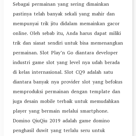
Sebagai permainan yang sering dimainkan
pastinya telah banyak sekali yang mahir dan
mempunyai trik jitu didalam memainkan gacor
online. Oleh sebab itu, Anda harus dapat miliki
trik dan siasat sendiri untuk bisa memenangkan
permainan. Slot Play’n Go diantara developer
industri game slot yang level nya udah berada
di kelas internasional. Slot CQ9 adalah satu
diantara banyak nya provider slot yang befokus
memproduksi permainan dengan template dan
juga desain mobile terbaik untuk memudahkan
player yang bermain melalui smartphone.
Domino QiuQiu 2019 adalah game domino
penghasil duwit yang terlalu seru untuk