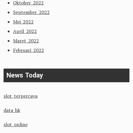
Oktober 2022
September 2022
Mei 2022
April 2022
Maret 2022
Februari 2022
News Today
slot terpercaya
data hk
slot online