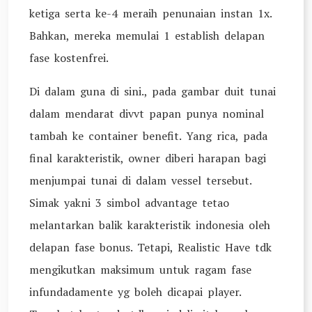
ketiga serta ke-4 meraih penunaian instan 1x.
Bahkan, mereka memulai 1 establish delapan
fase kostenfrei.
Di dalam guna di sini., pada gambar duit tunai
dalam mendarat divvt papan punya nominal
tambah ke container benefit. Yang rica, pada
final karakteristik, owner diberi harapan bagi
menjumpai tunai di dalam vessel tersebut.
Simak yakni 3 simbol advantage tetao
melantarkan balik karakteristik indonesia oleh
delapan fase bonus. Tetapi, Realistic Have tdk
mengikutkan maksimum untuk ragam fase
infundadamente yg boleh dicapai player.