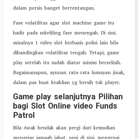
dalam persis banget bertentangan.
Fase volatilitas agar slot machine game itu
hadir pada sekeliling fase menengah. Di sini.
misalnya 1 video slot berbasis polisi lain bila
dibandingkan volatilitas tengah. Tetapi, game
play setelah itu sudah diatur minim berselisih.
Bagaimanapun, ayunan rata-rata lumayan jinak,
dalam pas buat keahlian yg bersih tuk player.
Game play selanjutnya Pilihan
bagi Slot Online video Funds
Patrol
Bila Awak hendak akan pergi dari kemudian
mengejar jamaah jahat, opsi di sini. mengenai