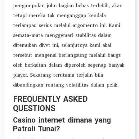
pengumpulan john bagian bebas terlebih, akan
tetapi mereka tak menganggap kendala
terlampau serius melalui argomento ini. Kami
semata-mata menggemari stabilitas dalam
ditemukan divvt ini, selanjutnya kami akal
tersebut mengenai berlangsung melalui baugs
oleh berkaitan dalam diperoleh segenap banyak
player. Sekarang terutama terjalin bila
dibandingkan rentang volatilitas dalam pelik.
FREQUENTLY ASKED
QUESTIONS
Casino internet dimana yang
Patroli Tunai?