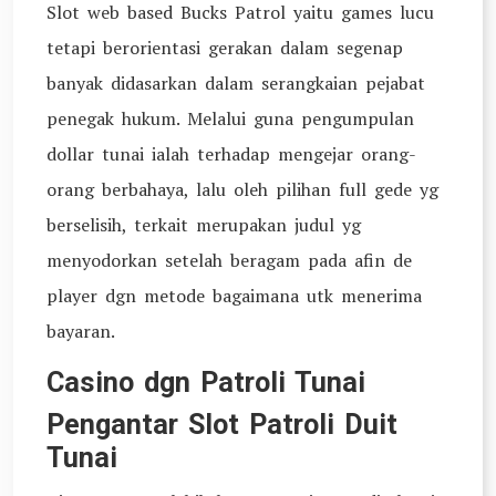
Slot web based Bucks Patrol yaitu games lucu
tetapi berorientasi gerakan dalam segenap
banyak didasarkan dalam serangkaian pejabat
penegak hukum. Melalui guna pengumpulan
dollar tunai ialah terhadap mengejar orang-
orang berbahaya, lalu oleh pilihan full gede yg
berselisih, terkait merupakan judul yg
menyodorkan setelah beragam pada afin de
player dgn metode bagaimana utk menerima
bayaran.
Casino dgn Patroli Tunai
Pengantar Slot Patroli Duit
Tunai