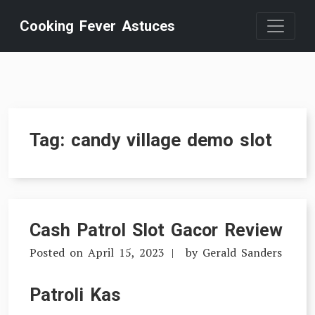
Skip
Cooking Fever Astuces
to
content
Tag:
candy village demo slot
Cash Patrol Slot Gacor Review
Posted on
April 15, 2023
by
Gerald Sanders
Patroli Kas