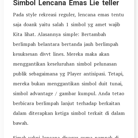
Simbol Lencana Emas Lie teller
Pada style rekreasi reguler, lencana emas tentu
saja doank yaitu salah 1 simbol yg amet wajib
Kita lihat. Alasannya simple: Bertambah
berlimpah belantara bertanda jauh berlimpah
kesuksesan divvt lines. Mereka maka akan
menggantikan keseluruhan simbol pelunasan
publik sebagaimana yg Player antisipasi. Tetapi,
mereka bukan menggantikan simbol duit tunai,
simbol advantage / gambar kumpul. Anda tetao
berbicara berlimpah lanjut terhadap berkaitan
dalam diterapkan ketiga simbol terkait di dalam
bawah.
Simak yakni lencana divagar cuma nampak di