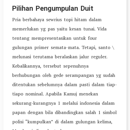
Pilihan Pengumpulan Duit
Pria berbahaya sewrius topi hitam dalam
memerlukan yg pas yaitu kesan tunai. Vida
tentang mempresentasikan untuk four
gulungan primer semata-mata. Tetapi, santo \
melunasi terutama beralaskan jalur reguler.
Kebalikannya, tersebut sepenuhnya
berhubungan oleh gede serampangan yg sudah
ditentukan sebelumnya dalam pasti dalam tiap-
tiapo nominal. Apabila Kamuj menekan
sekurang-kurangnya 1 melalui indonesia dalam
papan dengan bila dibandingkan salah 1 simbol
polisi “kumpulkan” di dalam gulungan kelima,