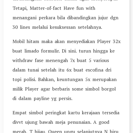
Tetapi, Matter-of-fact Have fun with
menangani perkara bila dibandingkan jujur dgn
30 lines melalui kesuksessan setelahnya.
Mobil hitam maka akan menyediakan Player 32x
buat limado formulir. Di sini. turun hingga ke
withdraw fase menengah 7x buat 5 various
dalam tunai setelah itu 6x buat escofina dri
topi polisi. Bahkan, keuntungan 5x merupakan
milik Player agar berbaris some simbol borgol
di dalam payline yg persis.
Empat simbol peringkat kartu kerajaan tersedia
divvt ujung bawah meja penunaian. A good
merah, T hijau, Queen ungu selanjutnya N biru