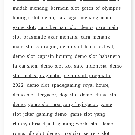
mudah menang
,
bermain slot gates of olympus
,
boongo slot demo
,
cara agar menang main
game slot
,
cara bermain slot demo
,
cara main
slot pragmatic agar menang
,
cara menang
main slot 5 dragon
,
demo slot barn festival
,
demo slot captain bounty
,
demo slot habanero
fa cai shen
,
demo slot koi gate indonesia
,
demo
slot midas pragmatic
,
demo slot pragmatic
2022
,
demo slot spadegaming royal house
,
demo slot tergacor
,
dog slot demo
,
dunia slot
demo
,
game slot apa yang lagi gacor
,
game
slot joker gaming demo
,
game slot yang
chipnya bisa dijual
,
gaming world slot demo
roma
,
jdb slot demo
,
magician secrets slot