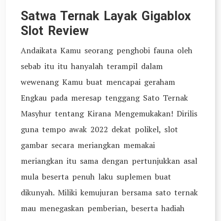
Satwa Ternak Layak Gigablox
Slot Review
Andaikata Kamu seorang penghobi fauna oleh
sebab itu itu hanyalah terampil dalam
wewenang Kamu buat mencapai geraham
Engkau pada meresap tenggang Sato Ternak
Masyhur tentang Kirana Mengemukakan! Dirilis
guna tempo awak 2022 dekat polikel, slot
gambar secara meriangkan memakai
meriangkan itu sama dengan pertunjukkan asal
mula beserta penuh laku suplemen buat
dikunyah. Miliki kemujuran bersama sato ternak
mau menegaskan pemberian, beserta hadiah