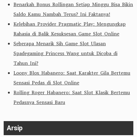
Benarkah Bonus Rollingan Setiap Minggu Bisa Bikin
Saldo Kamu Nambah Terus? Ini Faktanya!
Kelebihan Provider Pragmatic Play: Mengungkap
Rahasia di Balik Kesuksesan Game Slot Online
Seberapa Menarik Sih Game Slot Ulasan
Spadegaming Princess Wang untuk Dicoba di
Tahun Ini?
Loony Blox Habanero: Saat Karakter Gila Bertemu
Sensasi Pedas di Slot Online
Rolling Roger Habanero: Saat Slot Klasik Bertemu
Pedasnya Sensasi Baru
Arsip