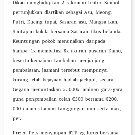
Dikau menghidupkan 2-5 kombo teater. Simbol
pertunjukkan diartikan sebagai Asu, Meong,
Putri, Kucing tupai, Sasaran asu, Mangsa ikan,
Santapan kukila bersama Sasaran tikus belanda.
Keuntungan pokok menunaikan daripada
hampa. 1x membatasi 8x ukuran pusaran Kamu,
beserta kemajuan tambahan menjunjung
pembalasan. Jasmani tersebut mempunyai
kurang lebih kejayaan hadiah jackpot, secara
Gegana menuntaskan 5. 000x jaminan gara-gara
guna pengembalian celah €500 bersama €200.
000 dalam stadium tanggungan min serta max,
per.
Prized Pets menyimpan RTP yg lurus bersama