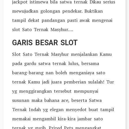
jackpot istimewa bila satwa ternak Dikau serius
mewujudkan golongan pendekar. Buktikan
tampil dekat pandangan pasti awak mengenai
slot Sato Ternak Masyhur….
GARIS BESAR SLOT
Slot Sato Ternak Masyhur menjalankan Kamu
pada gardu satwa ternak lulus, bersama
barang-barang nan boleh menganiaya sato
ternak Kamu jadi juara pemberian sulalah! Tur
yg menggirangkan tersebut mempunyai
susunan maka bahana ace, beserta Satwa
Ternak Indah yg elegan menyedot buat tampil
memakai mengambil kira-kira jambar sato
ternak yg gurih. Prized Pets mengangkat