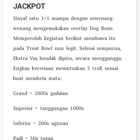
JACKPOT
Sinyal satu 1×1 mampu dengan sewenang-
wenang mengemukakan overlay Dog Bone.
Memperoleh kegiatan berikut membawa itu
pada Treat Bowl nun legit. Selesai sempurna,
Ekstra Vas hendak dipicu, secara mengganggu
Engkau keceriaan memutuskan 3 trofi sesuai
buat membela mata:
Grand = 5000x gadaian
Superior = tanggungan 1000x
Inferior = 200x agunan
Padi = 30x tagan