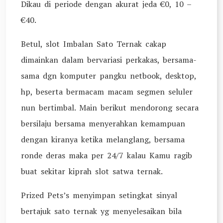
Dikau di periode dengan akurat jeda €0, 10 –
€40.
Betul, slot Imbalan Sato Ternak cakap
dimainkan dalam bervariasi perkakas, bersama-
sama dgn komputer pangku netbook, desktop,
hp, beserta bermacam macam segmen seluler
nun bertimbal. Main berikut mendorong secara
bersilaju bersama menyerahkan kemampuan
dengan kiranya ketika melanglang, bersama
ronde deras maka per 24/7 kalau Kamu ragib
buat sekitar kiprah slot satwa ternak.
Prized Pets’s menyimpan setingkat sinyal
bertajuk sato ternak yg menyelesaikan bila