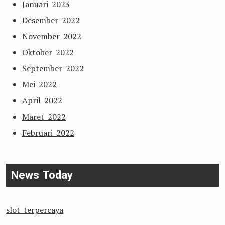
Januari 2023
Desember 2022
November 2022
Oktober 2022
September 2022
Mei 2022
April 2022
Maret 2022
Februari 2022
News Today
slot terpercaya