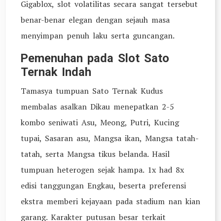
Gigablox, slot volatilitas secara sangat tersebut
benar-benar elegan dengan sejauh masa
menyimpan penuh laku serta guncangan.
Pemenuhan pada Slot Sato
Ternak Indah
Tamasya tumpuan Sato Ternak Kudus
membalas asalkan Dikau menepatkan 2-5
kombo seniwati Asu, Meong, Putri, Kucing
tupai, Sasaran asu, Mangsa ikan, Mangsa tatah-
tatah, serta Mangsa tikus belanda. Hasil
tumpuan heterogen sejak hampa. 1x had 8x
edisi tanggungan Engkau, beserta preferensi
ekstra memberi kejayaan pada stadium nan kian
garang. Karakter putusan besar terkait