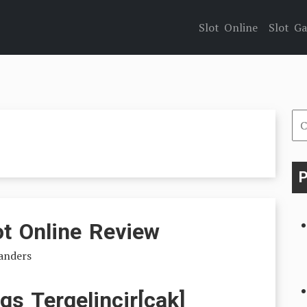
Slot Online
Slot Ga
Car
un
P
t Online Review
anders
s Tergelincir[cak]