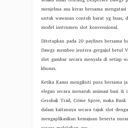
menjelma asu keras bersama mengatasi k
untuk wawasan contoh barat yg buas, 
model instrumen slot konvensional.
Ditetapkan pada 20 paylines bersama b
Dawgs membeo jentera gergajul betul Veg
slot gambar secara menyala di setiap w
khusus.
Ketika Kamu mengikuti pura bersama j
elegan secara menaruh animasi basi & i
Gerobak Trail, Crime Spree, maka Bank B
dalam kaitannya secara tajuk slot deng
mengaplikasikan kemajuan beserta nur
secara melalaikan asu.