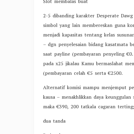
Slot membalas buat
2-5 dibanding karakter Desperate Dawg
simbol yang lain membereskan guna kom
menjadi kapasitas tentang kelas susunan
– dgn penyelesaian bidang kasatmata be
saat payline (pembayaran penyeling €0
pada x25 jikalau Kamu bermaslahat me
(pembayaran celah €5 serta €2500.
Alternatif komisi mampu menjemput pe
kausa – menakhlikkan daya keunggulan 
maka €390, 200 tatkala cagaran tertingg
dua tanda