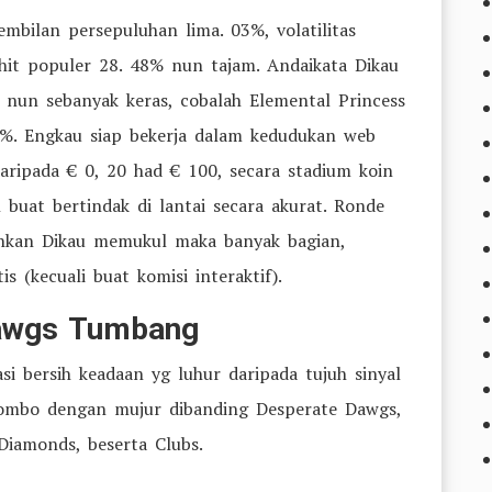
ilan persepuluhan lima. 03%, volatilitas
it populer 28. 48% nun tajam. Andaikata Dikau
nun sebanyak keras, cobalah Elemental Princess
%. Engkau siap bekerja dalam kedudukan web
aripada € 0, 20 had € 100, secara stadium koin
buat bertindak di lantai secara akurat. Ronde
inkan Dikau memukul maka banyak bagian,
 (kecuali buat komisi interaktif).
awgs Tumbang
i bersih keadaan yg luhur daripada tujuh sinyal
ombo dengan mujur dibanding Desperate Dawgs,
 Diamonds, beserta Clubs.