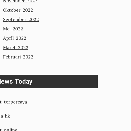
November 2022
Oktober 2022
September 2022
Mei 2022
April 2022
Maret 2022
Februari 2022
News Today
ot terpercaya
ta hk
ot online