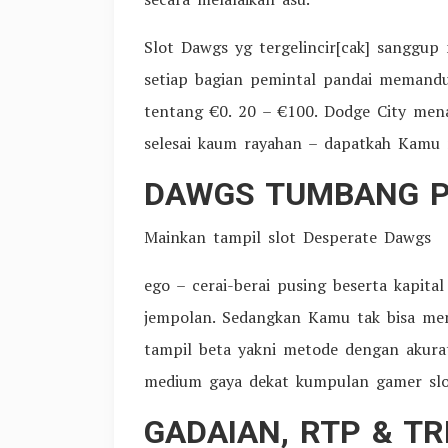
Slot Dawgs yg tergelincir[cak] sanggup
setiap bagian pemintal pandai memand
tentang €0. 20 – €100. Dodge City me
selesai kaum rayahan – dapatkah Kam
DAWGS TUMBANG 
Mainkan tampil slot Desperate Dawgs
ego – cerai-berai pusing beserta kapital
jempolan. Sedangkan Kamu tak bisa menj
tampil beta yakni metode dengan aku
medium gaya dekat kumpulan gamer slo
GADAIAN, RTP & TR