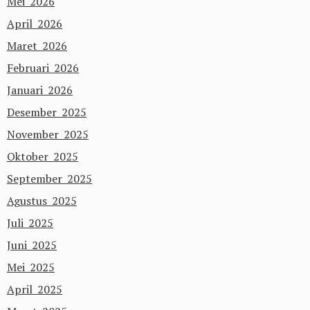
Mei 2026
April 2026
Maret 2026
Februari 2026
Januari 2026
Desember 2025
November 2025
Oktober 2025
September 2025
Agustus 2025
Juli 2025
Juni 2025
Mei 2025
April 2025