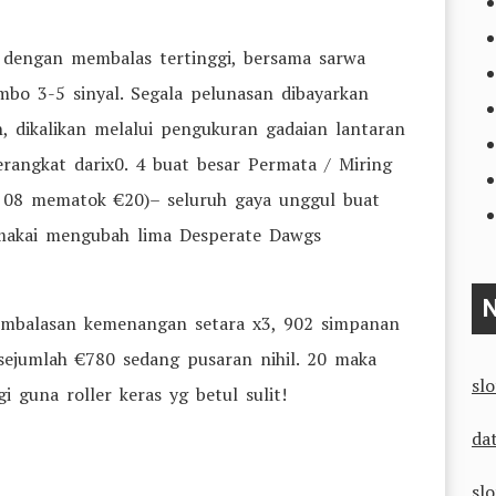
 dengan membalas tertinggi, bersama sarwa
bo 3-5 sinyal. Segala pelunasan dibayarkan
, dikalikan melalui pengukuran gadaian lantaran
rangkat darix0. 4 buat besar Permata / Miring
. 08 mematok €20)– seluruh gaya unggul buat
makai mengubah lima Desperate Dawgs
mbalasan kemenangan setara x3, 902 simpanan
sejumlah €780 sedang pusaran nihil. 20 maka
sl
i guna roller keras yg betul sulit!
da
sl