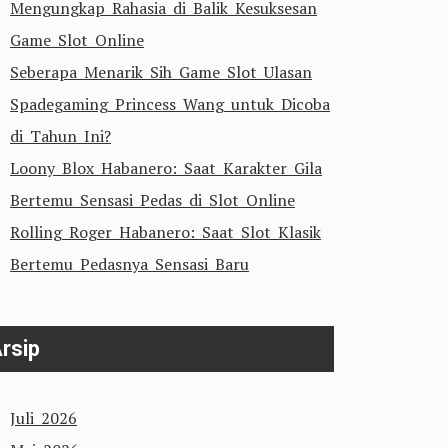
Mengungkap Rahasia di Balik Kesuksesan
Game Slot Online
Seberapa Menarik Sih Game Slot Ulasan
Spadegaming Princess Wang untuk Dicoba
di Tahun Ini?
Loony Blox Habanero: Saat Karakter Gila
Bertemu Sensasi Pedas di Slot Online
Rolling Roger Habanero: Saat Slot Klasik
Bertemu Pedasnya Sensasi Baru
rsip
Juli 2026