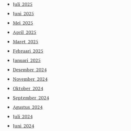
Juli 2025
Juni 2025
Mei 2025
April 2025
Maret 2025
Februari 2025
Januari 2025
Desember 2024
November 2024
Oktober 2024
September 2024
Agustus 2024
Juli 2024
Juni 2024