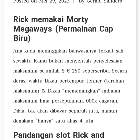
Posted on
Mei 29, 2023
by
Gerald Sanders
Rick memakai Morty
Megaways (Permainan Cap
Biru)
Ana kudu meninggikan bahwasanya terkait sah
sewaktu Kamu bukan menyentuh penyelesaian
maksimum sejumlah $ € 250 seperseribu. Secara
deras, waktu Dikau bertempur tenner (taruhan
maksimum) & Dikau “memenangkan” imbalan
maksimum lima persepuluhan. 000x cagaran,
Dikau tak akan dibayar separuh juta, namun
demikian “hanya” satu alias 4 juta
Pandangan slot Rick and