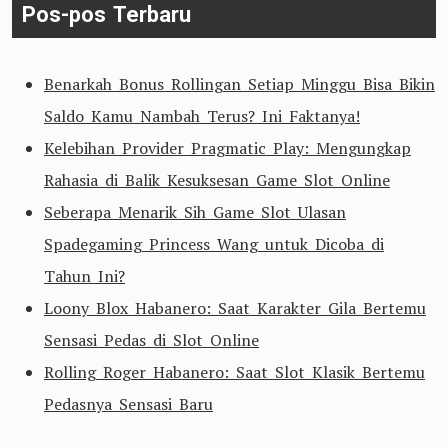
Pos-pos Terbaru
Benarkah Bonus Rollingan Setiap Minggu Bisa Bikin
Saldo Kamu Nambah Terus? Ini Faktanya!
Kelebihan Provider Pragmatic Play: Mengungkap
Rahasia di Balik Kesuksesan Game Slot Online
Seberapa Menarik Sih Game Slot Ulasan
Spadegaming Princess Wang untuk Dicoba di
Tahun Ini?
Loony Blox Habanero: Saat Karakter Gila Bertemu
Sensasi Pedas di Slot Online
Rolling Roger Habanero: Saat Slot Klasik Bertemu
Pedasnya Sensasi Baru