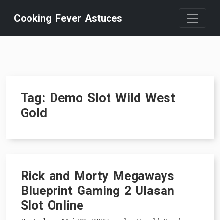
Skip
Cooking Fever Astuces
to
content
Tag:
Demo Slot Wild West
Gold
Rick and Morty Megaways
Blueprint Gaming 2 Ulasan
Slot Online