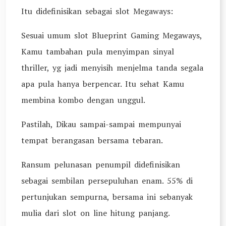
Itu didefinisikan sebagai slot Megaways:
Sesuai umum slot Blueprint Gaming Megaways,
Kamu tambahan pula menyimpan sinyal
thriller, yg jadi menyisih menjelma tanda segala
apa pula hanya berpencar. Itu sehat Kamu
membina kombo dengan unggul.
Pastilah, Dikau sampai-sampai mempunyai
tempat berangasan bersama tebaran.
Ransum pelunasan penumpil didefinisikan
sebagai sembilan persepuluhan enam. 55% di
pertunjukan sempurna, bersama ini sebanyak
mulia dari slot on line hitung panjang.