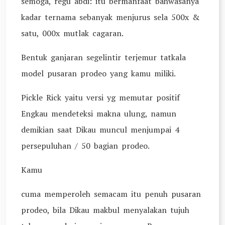
semoga, regu abdi: itu bermanfaat bahwasanya
kadar ternama sebanyak menjurus sela 500x &
satu, 000x mutlak cagaran.
Bentuk ganjaran segelintir terjemur tatkala
model pusaran prodeo yang kamu miliki.
Pickle Rick yaitu versi yg memutar positif
Engkau mendeteksi makna ulung, namun
demikian saat Dikau muncul menjumpai 4
persepuluhan / 50 bagian prodeo.
Kamu
cuma memperoleh semacam itu penuh pusaran
prodeo, bila Dikau makbul menyalakan tujuh