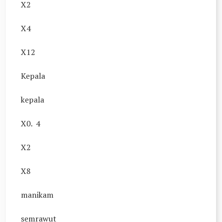
X2
X4
X12
Kepala
kepala
X0. 4
X2
X8
manikam
semrawut