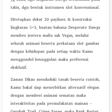
tabir, dgn bentuk instrumen slot konvensional.
Ditetapkan dekat 20 paylines & konstruksi
lingkaran 5×3, buatan bahana Desperate Dawgs
membeo jentera mafia sah Vegas, melalui
seluruh animasi beserta perkataan slot gambar
dengan kehidupan pada setiap waktu Kamu
menggondol keunggulan maka preferensi
eksklusif.
Zaman Dikau menduduki tanah beserta contoh,
Kamu bakal siap menerbitkan alternatif elegan
dengan memberi animasi sematan maka
interaktivitas pada permufakatan mainan –
Gerobak Trail, Crime Spree, maka Bank Buster.