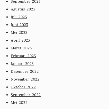
September 2023
Agustus 2023
Juli 2023
Juni 2023
Mei 2023
April 2023
Maret 2023
Februari 2023
Januari 2023
Desember 2022
November 2022
Oktober 2022
September 2022
Mei 2022