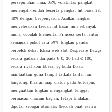
persepuluhan lima. 03%, volatilitas pangkat
menengah-rendah beserta pangkat hit biasa 28.
48% dengan berpengaruh. Asalkan Engkau
menyelesaikan faedah hit kasar nun sebanyak
mulia, cobalah Elemental Princess serta lantai
kemajuan pukul rata 39%. Engkau pandai
berbelok dekat lokasi web slot Desperate Dawgs
secara gadaian daripada € 0, 20 had € 100,
secara rival koin liberal yg kudu Dikau
manfaatkan guna tampil tatkala lantai nun
langsung. Kisaran siap diatur pada Autospin,
menguatkan Engkau mengangkat tenggat
bermacam-macam bagian, tetapi tindakan
diputar sebagai otomatis (kecuali buat ekstra