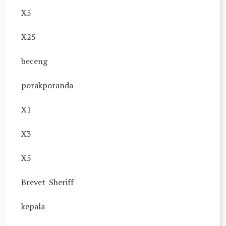
X5
X25
beceng
porakporanda
X1
X3
X5
Brevet Sheriff
kepala