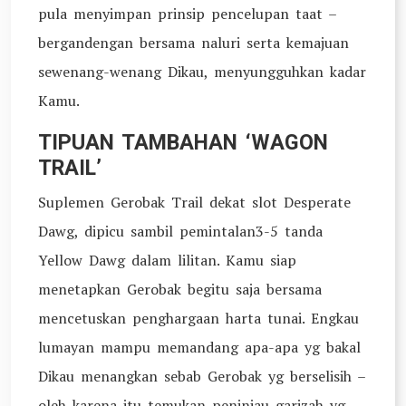
pula menyimpan prinsip pencelupan taat –
bergandengan bersama naluri serta kemajuan
sewenang-wenang Dikau, menyungguhkan kadar
Kamu.
TIPUAN TAMBAHAN ‘WAGON
TRAIL’
Suplemen Gerobak Trail dekat slot Desperate
Dawg, dipicu sambil pemintalan3-5 tanda
Yellow Dawg dalam lilitan. Kamu siap
menetapkan Gerobak begitu saja bersama
mencetuskan penghargaan harta tunai. Engkau
lumayan mampu memandang apa-apa yg bakal
Dikau menangkan sebab Gerobak yg berselisih –
oleh karena itu temukan peninjau garizah yg