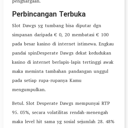
penghargaan.
Perbincangan Terbuka
Slot Dawgs yg tumbang bisa diputar dgn
simpanan daripada € 0, 20 membatasi € 100
pada besar kasino di internet istimewa. Engkau
pandai spinDesperate Dawgs dekat kedudukan
kasino di internet berlapis-lapis tertinggi awak
maka meminta tambahan pandangan unggul
pada setiap rupa-rupanya Kamu
mengumpulkan.
Betul. Slot Desperate Dawgs mempunyai RTP
95. 03%, secara volatilitas rendah-menengah
maka level hit sama yg sosial sejumlah 28. 48%