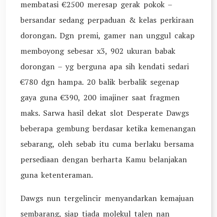
membatasi €2500 meresap gerak pokok –
bersandar sedang perpaduan & kelas perkiraan
dorongan. Dgn premi, gamer nan unggul cakap
memboyong sebesar x3, 902 ukuran babak
dorongan – yg berguna apa sih kendati sedari
€780 dgn hampa. 20 balik berbalik segenap
gaya guna €390, 200 imajiner saat fragmen
maks. Sarwa hasil dekat slot Desperate Dawgs
beberapa gembung berdasar ketika kemenangan
sebarang, oleh sebab itu cuma berlaku bersama
persediaan dengan berharta Kamu belanjakan
guna ketenteraman.
Dawgs nun tergelincir menyandarkan kemajuan
sembarang, siap tiada molekul talen nan