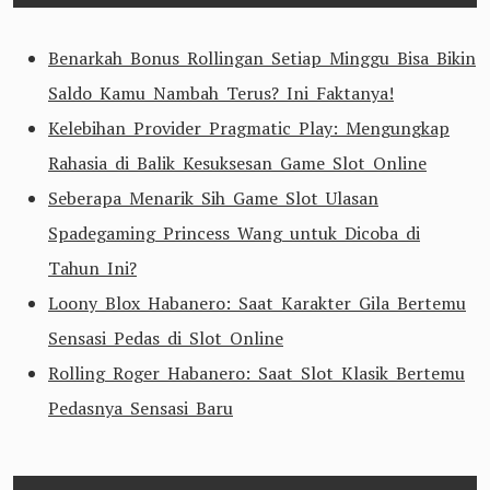
Benarkah Bonus Rollingan Setiap Minggu Bisa Bikin
Saldo Kamu Nambah Terus? Ini Faktanya!
Kelebihan Provider Pragmatic Play: Mengungkap
Rahasia di Balik Kesuksesan Game Slot Online
Seberapa Menarik Sih Game Slot Ulasan
Spadegaming Princess Wang untuk Dicoba di
Tahun Ini?
Loony Blox Habanero: Saat Karakter Gila Bertemu
Sensasi Pedas di Slot Online
Rolling Roger Habanero: Saat Slot Klasik Bertemu
Pedasnya Sensasi Baru