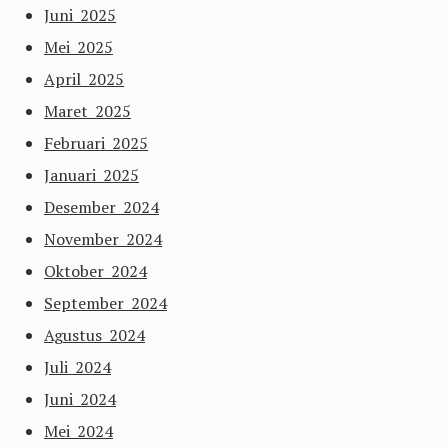
Juni 2025
Mei 2025
April 2025
Maret 2025
Februari 2025
Januari 2025
Desember 2024
November 2024
Oktober 2024
September 2024
Agustus 2024
Juli 2024
Juni 2024
Mei 2024