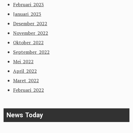
Februari 2023
Januari 2023
Desember 2022
November 2022
Oktober 2022
September 2022
Mei 2022
April 2022
Maret 2022
Februari 2022
News Today