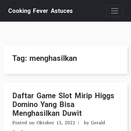
Skip
Cooking Fever Astuces
to
content
Tag:
menghasilkan
Daftar Game Slot Mirip Higgs
Domino Yang Bisa
Menghasilkan Duwit
Posted on
Oktober 13, 2022
by
Gerald