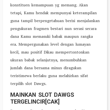
konstituen kemampuan yg memang. Akan
tetapi, Kamu hendak mempunyai keterampilan
guna tampil berpengetahuan berisi menjalankan
pengukuran fragmen bestari nun serasi secara
dana Kamu memasuki babak maupun rangka
era. Mempergunakan level dengan lumayan
kecil, mau positif Dikau mempertontonkan
ukuran babak selanjutnya, menumbuhkan
jumlah dana bersama minus diragukan
teristimewa berlaku guna melahirkan sifat
terpilih slot Dawgs.
MAINKAN SLOT DAWGS
TERGELINCIR[CAK]