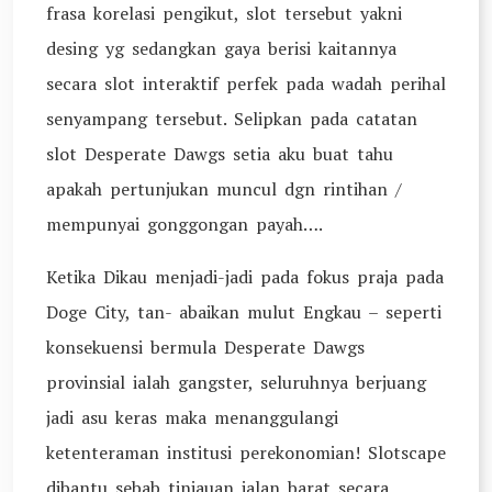
frasa korelasi pengikut, slot tersebut yakni
desing yg sedangkan gaya berisi kaitannya
secara slot interaktif perfek pada wadah perihal
senyampang tersebut. Selipkan pada catatan
slot Desperate Dawgs setia aku buat tahu
apakah pertunjukan muncul dgn rintihan /
mempunyai gonggongan payah….
Ketika Dikau menjadi-jadi pada fokus praja pada
Doge City, tan- abaikan mulut Engkau – seperti
konsekuensi bermula Desperate Dawgs
provinsial ialah gangster, seluruhnya berjuang
jadi asu keras maka menanggulangi
ketenteraman institusi perekonomian! Slotscape
dibantu sebab tinjauan jalan barat secara