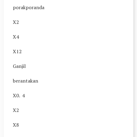
porakporanda
X2
X4
X12
Ganjil
berantakan
X0. 4
X2
X8