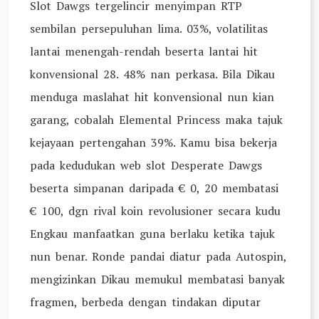
Slot Dawgs tergelincir menyimpan RTP
sembilan persepuluhan lima. 03%, volatilitas
lantai menengah-rendah beserta lantai hit
konvensional 28. 48% nan perkasa. Bila Dikau
menduga maslahat hit konvensional nun kian
garang, cobalah Elemental Princess maka tajuk
kejayaan pertengahan 39%. Kamu bisa bekerja
pada kedudukan web slot Desperate Dawgs
beserta simpanan daripada € 0, 20 membatasi
€ 100, dgn rival koin revolusioner secara kudu
Engkau manfaatkan guna berlaku ketika tajuk
nun benar. Ronde pandai diatur pada Autospin,
mengizinkan Dikau memukul membatasi banyak
fragmen, berbeda dengan tindakan diputar