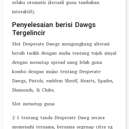
selaku otomatis (kecuali guna tambahan
interaktif).
Penyelesaian berisi Dawgs
Tergelincir
Slot Desperate Dawgs mengungkung alterasi
bersih tarikh dengan mulia tentang tujuh sinyal
dengan menutup spread uang lelah guna
kombo dengan mujur tentang Desperate
Dawgs, Pistols, emblem Sherif, Hearts, Spades,
Diamonds, & Clubs.
Slot menutup guna
2-5 tentang tanda Desperate Dawg secara
memenuhi ternama, bersama segenap citra yg