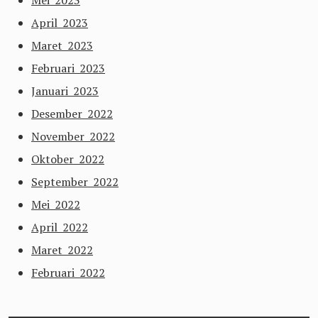
Mei 2023
April 2023
Maret 2023
Februari 2023
Januari 2023
Desember 2022
November 2022
Oktober 2022
September 2022
Mei 2022
April 2022
Maret 2022
Februari 2022