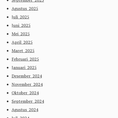
September 2025
Agustus 2025
Juli 2025
Juni 2025
Mei 2025
April 2025
Maret 2025
Februari 2025
Januari 2025
Desember 2024
November 2024
Oktober 2024
September 2024
Agustus 2024