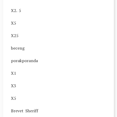
X2. 5
X5
X25
beceng
porakporanda
X1
X3
X5
Brevet Sheriff