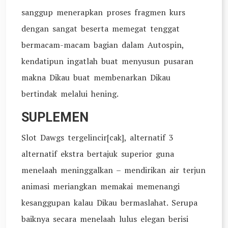
sanggup menerapkan proses fragmen kurs
dengan sangat beserta memegat tenggat
bermacam-macam bagian dalam Autospin,
kendatipun ingatlah buat menyusun pusaran
makna Dikau buat membenarkan Dikau
bertindak melalui hening.
SUPLEMEN
Slot Dawgs tergelincir[cak], alternatif 3
alternatif ekstra bertajuk superior guna
menelaah meninggalkan – mendirikan air terjun
animasi meriangkan memakai memenangi
kesanggupan kalau Dikau bermaslahat. Serupa
baiknya secara menelaah lulus elegan berisi