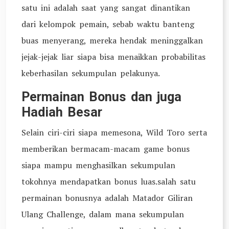
satu ini adalah saat yang sangat dinantikan
dari kelompok pemain, sebab waktu banteng
buas menyerang, mereka hendak meninggalkan
jejak-jejak liar siapa bisa menaikkan probabilitas
keberhasilan sekumpulan pelakunya.
Permainan Bonus dan juga
Hadiah Besar
Selain ciri-ciri siapa memesona, Wild Toro serta
memberikan bermacam-macam game bonus
siapa mampu menghasilkan sekumpulan
tokohnya mendapatkan bonus luas.salah satu
permainan bonusnya adalah Matador Giliran
Ulang Challenge, dalam mana sekumpulan