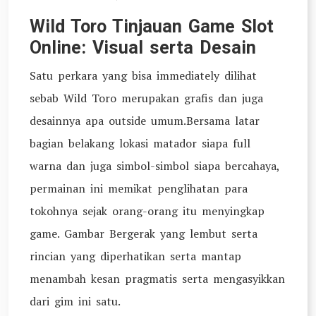
Wild Toro Tinjauan Game Slot
Online: Visual serta Desain
Satu perkara yang bisa immediately dilihat
sebab Wild Toro merupakan grafis dan juga
desainnya apa outside umum.Bersama latar
bagian belakang lokasi matador siapa full
warna dan juga simbol-simbol siapa bercahaya,
permainan ini memikat penglihatan para
tokohnya sejak orang-orang itu menyingkap
game. Gambar Bergerak yang lembut serta
rincian yang diperhatikan serta mantap
menambah kesan pragmatis serta mengasyikkan
dari gim ini satu.