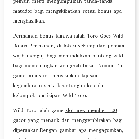
pemain mesti mengumpulkan tanda-tanda
matador bagi mengakibatkan rotasi bonus apa
menghasilkan.
Permainan bonus lainnya ialah Toro Goes Wild
Bonus Permainan, di lokasi sekumpulan pemain
wajib menguji bagi menundukkan banteng wild
bagi memenangkan anugerah besar. Nomor Dua
game bonus ini menyisipkan lapisan
kegembiraan serta keuntungan kepada
kelompok partisipan Wild Toro.
Wild Toro ialah game
slot new member 100
gacor yang menarik dan menggembirakan bagi
diperankan.Dengan gambar apa mengagumkan,