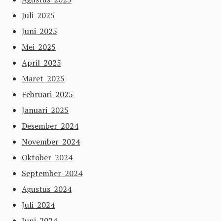
Juli 2025
Juni 2025
Mei 2025
April 2025
Maret 2025
Februari 2025
Januari 2025
Desember 2024
November 2024
Oktober 2024
September 2024
Agustus 2024
Juli 2024
Juni 2024