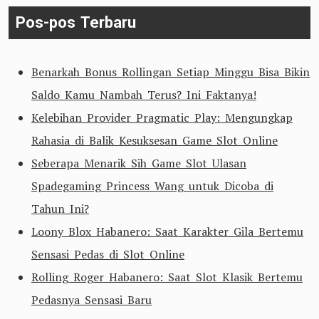
Pos-pos Terbaru
Benarkah Bonus Rollingan Setiap Minggu Bisa Bikin
Saldo Kamu Nambah Terus? Ini Faktanya!
Kelebihan Provider Pragmatic Play: Mengungkap
Rahasia di Balik Kesuksesan Game Slot Online
Seberapa Menarik Sih Game Slot Ulasan
Spadegaming Princess Wang untuk Dicoba di
Tahun Ini?
Loony Blox Habanero: Saat Karakter Gila Bertemu
Sensasi Pedas di Slot Online
Rolling Roger Habanero: Saat Slot Klasik Bertemu
Pedasnya Sensasi Baru