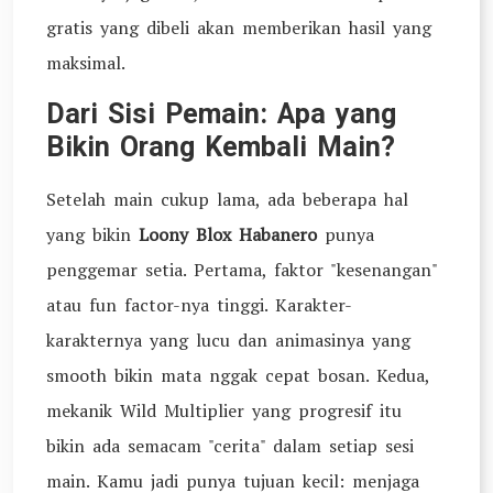
gratis yang dibeli akan memberikan hasil yang
maksimal.
Dari Sisi Pemain: Apa yang
Bikin Orang Kembali Main?
Setelah main cukup lama, ada beberapa hal
yang bikin
Loony Blox Habanero
punya
penggemar setia. Pertama, faktor "kesenangan"
atau fun factor-nya tinggi. Karakter-
karakternya yang lucu dan animasinya yang
smooth bikin mata nggak cepat bosan. Kedua,
mekanik Wild Multiplier yang progresif itu
bikin ada semacam "cerita" dalam setiap sesi
main. Kamu jadi punya tujuan kecil: menjaga