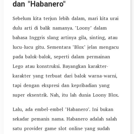
dan "Habanero"
Sebelum kita terjun lebih dalam, mari kita urai
dulu arti di balik namanya. "Loony" dalam
bahasa Inggris slang artinya gila, sinting, atau
lucu-lucu gitu. Sementara "Blox" jelas mengacu
pada balok-balok, seperti dalam permainan
Lego atau konstruksi. Bayangkan karakter-
karakter yang terbuat dari balok warna-warni,
tapi dengan ekspresi dan kepribadian yang
super eksentrik. Nah, itu lah dunia Loony Blox.
Lalu, ada embel-embel "Habanero". Ini bukan
sekadar pemanis nama. Habanero adalah salah
satu provider game slot online yang sudah