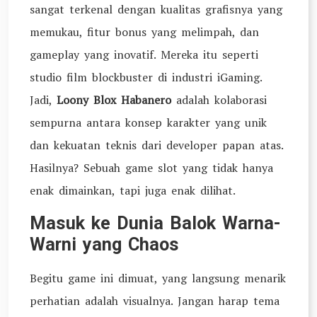
sangat terkenal dengan kualitas grafisnya yang
memukau, fitur bonus yang melimpah, dan
gameplay yang inovatif. Mereka itu seperti
studio film blockbuster di industri iGaming.
Jadi,
Loony Blox Habanero
adalah kolaborasi
sempurna antara konsep karakter yang unik
dan kekuatan teknis dari developer papan atas.
Hasilnya? Sebuah game slot yang tidak hanya
enak dimainkan, tapi juga enak dilihat.
Masuk ke Dunia Balok Warna-
Warni yang Chaos
Begitu game ini dimuat, yang langsung menarik
perhatian adalah visualnya. Jangan harap tema