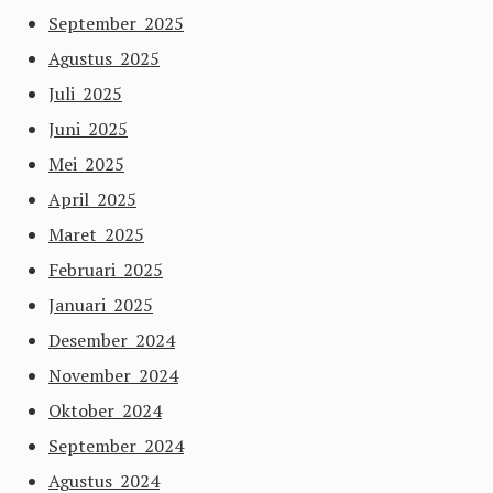
September 2025
Agustus 2025
Juli 2025
Juni 2025
Mei 2025
April 2025
Maret 2025
Februari 2025
Januari 2025
Desember 2024
November 2024
Oktober 2024
September 2024
Agustus 2024