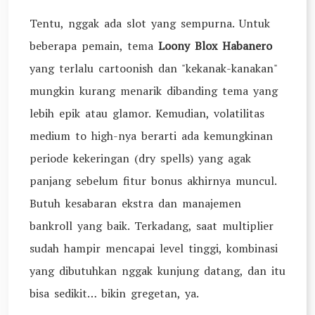
Tentu, nggak ada slot yang sempurna. Untuk
beberapa pemain, tema
Loony Blox Habanero
yang terlalu cartoonish dan "kekanak-kanakan"
mungkin kurang menarik dibanding tema yang
lebih epik atau glamor. Kemudian, volatilitas
medium to high-nya berarti ada kemungkinan
periode kekeringan (dry spells) yang agak
panjang sebelum fitur bonus akhirnya muncul.
Butuh kesabaran ekstra dan manajemen
bankroll yang baik. Terkadang, saat multiplier
sudah hampir mencapai level tinggi, kombinasi
yang dibutuhkan nggak kunjung datang, dan itu
bisa sedikit… bikin gregetan, ya.