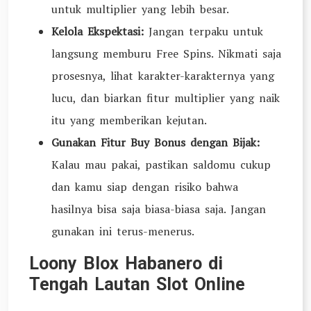
untuk multiplier yang lebih besar.
Kelola Ekspektasi:
Jangan terpaku untuk
langsung memburu Free Spins. Nikmati saja
prosesnya, lihat karakter-karakternya yang
lucu, dan biarkan fitur multiplier yang naik
itu yang memberikan kejutan.
Gunakan Fitur Buy Bonus dengan Bijak:
Kalau mau pakai, pastikan saldomu cukup
dan kamu siap dengan risiko bahwa
hasilnya bisa saja biasa-biasa saja. Jangan
gunakan ini terus-menerus.
Loony Blox Habanero di
Tengah Lautan Slot Online