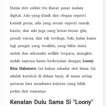
Dunia slot online itu ibarat pasar malam
digital. Ada yang klasik dan elegan seperti
komidi putar, ada yang seram seperti rumah
hantu, dan ada juga yang benar-benar gila,
penuh warna, dan tak terduga. Nah, kalau kamu
lagi pengin yang terakhir, yang bikin mata
melek dan adrenalin sedikit terpacu, mungkin
sudah saatnya kamu berkenalan dengan
Loony
Blox Habanero
. Ini bukan sekadar slot biasa. Ini
adalah karnival di dalam layar, di mana setiap
putaran bisa membawa kejutan yang lebih
pedas dari namanya.
Kenalan Dulu Sama Si "Loony"