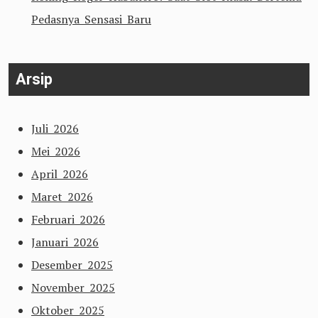
Pedasnya Sensasi Baru
Arsip
Juli 2026
Mei 2026
April 2026
Maret 2026
Februari 2026
Januari 2026
Desember 2025
November 2025
Oktober 2025