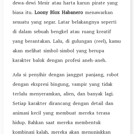
dewa-dewi Mesir atau harta karun pirate yang
biasa itu.
Loony Blox Habanero
menawarkan
sesuatu yang segar. Latar belakangnya seperti
di dalam sebuah bengkel atau ruang kreatif
yang berantakan. Lalu, di gulungan (reel), kamu
akan melihat simbol-simbol yang berupa
karakter balok dengan profesi aneh-aneh.
Ada si penyihir dengan janggut panjang, robot
dengan ekspresi bingung, vampir yang tidak
terlalu menyeramkan, alien, dan banyak lagi.
Setiap karakter dirancang dengan detail dan
animasi kecil yang membuat mereka terasa
hidup. Bahkan saat mereka membentuk
kombinasi kalah, mereka akan menunjukkan