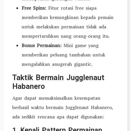
Free Spins:
Fitur rotasi free siapa
memberikan kemungkinan kepada pemain
untuk melakukan permainan tidak ada
mempertaruhkan uang orang-orang itu.
Bonus Permainan:
Mini game yang
memberikan peluang tambahan untuk
mengalahkan anugerah gigantic.
Taktik Bermain Jugglenaut
Habanero
Agar dapat memaksimalkan kesempatan
berhasil waktu bermain Jugglenaut Habanero,
ada sedikit rencana apa dapat digunakan:
1. Kenali Pattern Permainan