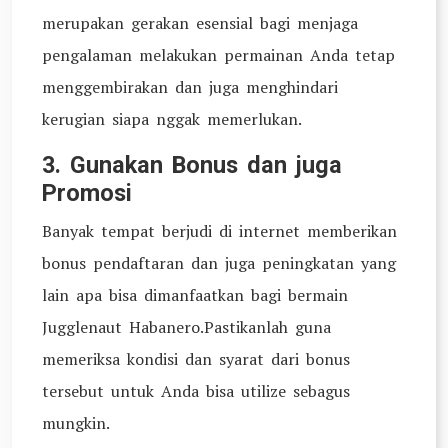
merupakan gerakan esensial bagi menjaga
pengalaman melakukan permainan Anda tetap
menggembirakan dan juga menghindari
kerugian siapa nggak memerlukan.
3. Gunakan Bonus dan juga
Promosi
Banyak tempat berjudi di internet memberikan
bonus pendaftaran dan juga peningkatan yang
lain apa bisa dimanfaatkan bagi bermain
Jugglenaut Habanero.Pastikanlah guna
memeriksa kondisi dan syarat dari bonus
tersebut untuk Anda bisa utilize sebagus
mungkin.