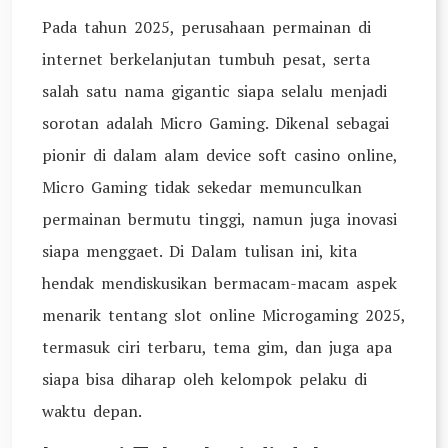
Pada tahun 2025, perusahaan permainan di
internet berkelanjutan tumbuh pesat, serta
salah satu nama gigantic siapa selalu menjadi
sorotan adalah Micro Gaming. Dikenal sebagai
pionir di dalam alam device soft casino online,
Micro Gaming tidak sekedar memunculkan
permainan bermutu tinggi, namun juga inovasi
siapa menggaet. Di Dalam tulisan ini, kita
hendak mendiskusikan bermacam-macam aspek
menarik tentang slot online Microgaming 2025,
termasuk ciri terbaru, tema gim, dan juga apa
siapa bisa diharap oleh kelompok pelaku di
waktu depan.