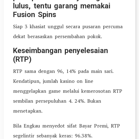
lulus, tentu garang memakai
Fusion Spins
Siap 3 khasiat unggul secara pusaran percuma
dekat berasaskan persembahan pokok.
Keseimbangan penyelesaian
(RTP)
RTP sama dengan 96, 14% pada main sari.
Kendatipun, jumlah kasino on line
menggelapkan game melalui kemerosotan RTP
sembilan persepuluhan 4. 24%. Bukan
menetapkan.
Bila Engkau menyedot sifat Bayar Premi, RTP
segelintir sebanyak keras: 96.38%.