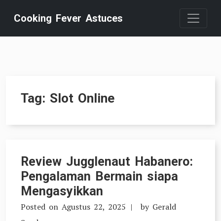
Skip
Cooking Fever Astuces
to
content
Tag:
Slot Online
Review Jugglenaut Habanero:
Pengalaman Bermain siapa
Mengasyikkan
Posted on
Agustus 22, 2025
by
Gerald