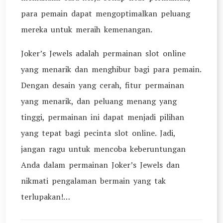
para pemain dapat mengoptimalkan peluang
mereka untuk meraih kemenangan.
Joker’s Jewels adalah permainan slot online
yang menarik dan menghibur bagi para pemain.
Dengan desain yang cerah, fitur permainan
yang menarik, dan peluang menang yang
tinggi, permainan ini dapat menjadi pilihan
yang tepat bagi pecinta slot online. Jadi,
jangan ragu untuk mencoba keberuntungan
Anda dalam permainan Joker’s Jewels dan
nikmati pengalaman bermain yang tak
terlupakan!…