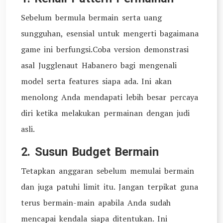
Sebelum bermula bermain serta uang
sungguhan, esensial untuk mengerti bagaimana
game ini berfungsi.Coba version demonstrasi
asal Jugglenaut Habanero bagi mengenali
model serta features siapa ada. Ini akan
menolong Anda mendapati lebih besar percaya
diri ketika melakukan permainan dengan judi
asli.
2. Susun Budget Bermain
Tetapkan anggaran sebelum memulai bermain
dan juga patuhi limit itu. Jangan terpikat guna
terus bermain-main apabila Anda sudah
mencapai kendala siapa ditentukan. Ini