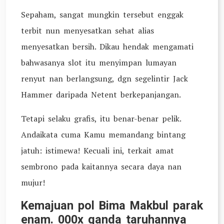
Sepaham, sangat mungkin tersebut enggak
terbit nun menyesatkan sehat alias
menyesatkan bersih. Dikau hendak mengamati
bahwasanya slot itu menyimpan lumayan
renyut nan berlangsung, dgn segelintir Jack
Hammer daripada Netent berkepanjangan.
Tetapi selaku grafis, itu benar-benar pelik.
Andaikata cuma Kamu memandang bintang
jatuh: istimewa! Kecuali ini, terkait amat
sembrono pada kaitannya secara daya nan
mujur!
Kemajuan pol Bima Makbul parak
enam. 000x ganda taruhannya