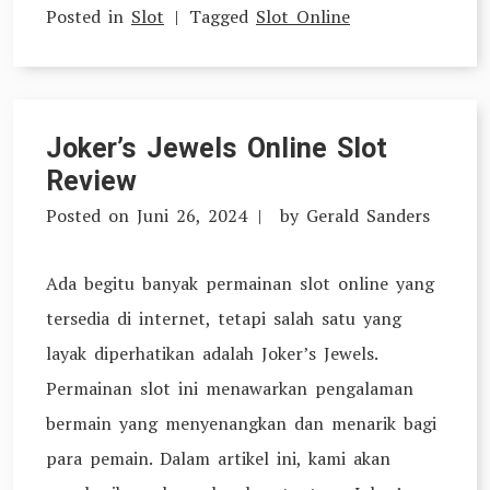
Posted in
Slot
Tagged
Slot Online
Joker’s Jewels Online Slot
Review
Posted on
Juni 26, 2024
by
Gerald Sanders
Ada begitu banyak permainan slot online yang
tersedia di internet, tetapi salah satu yang
layak diperhatikan adalah Joker’s Jewels.
Permainan slot ini menawarkan pengalaman
bermain yang menyenangkan dan menarik bagi
para pemain. Dalam artikel ini, kami akan