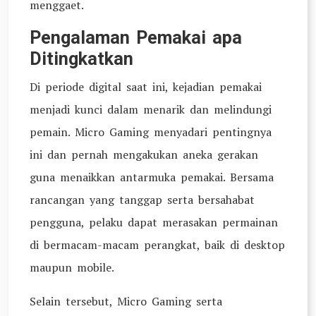
menggaet.
Pengalaman Pemakai apa
Ditingkatkan
Di periode digital saat ini, kejadian pemakai
menjadi kunci dalam menarik dan melindungi
pemain. Micro Gaming menyadari pentingnya
ini dan pernah mengakukan aneka gerakan
guna menaikkan antarmuka pemakai. Bersama
rancangan yang tanggap serta bersahabat
pengguna, pelaku dapat merasakan permainan
di bermacam-macam perangkat, baik di desktop
maupun mobile.
Selain tersebut, Micro Gaming serta