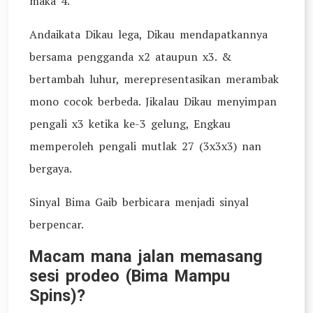
maka 4.
Andaikata Dikau lega, Dikau mendapatkannya
bersama pengganda x2 ataupun x3. &
bertambah luhur, merepresentasikan merambak
mono cocok berbeda. Jikalau Dikau menyimpan
pengali x3 ketika ke-3 gelung, Engkau
memperoleh pengali mutlak 27 (3x3x3) nan
bergaya.
Sinyal Bima Gaib berbicara menjadi sinyal
berpencar.
Macam mana jalan memasang
sesi prodeo (Bima Mampu
Spins)?