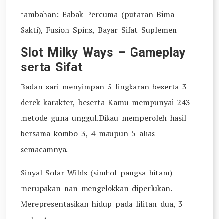
tambahan: Babak Percuma (putaran Bima
Sakti), Fusion Spins, Bayar Sifat Suplemen
Slot Milky Ways – Gameplay
serta Sifat
Badan sari menyimpan 5 lingkaran beserta 3
derek karakter, beserta Kamu mempunyai 243
metode guna unggul.Dikau memperoleh hasil
bersama kombo 3, 4 maupun 5 alias
semacamnya.
Sinyal Solar Wilds (simbol pangsa hitam)
merupakan nan mengelokkan diperlukan.
Merepresentasikan hidup pada lilitan dua, 3