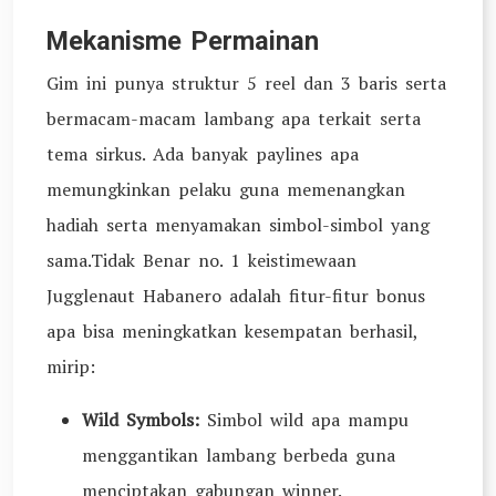
Mekanisme Permainan
Gim ini punya struktur 5 reel dan 3 baris serta
bermacam-macam lambang apa terkait serta
tema sirkus. Ada banyak paylines apa
memungkinkan pelaku guna memenangkan
hadiah serta menyamakan simbol-simbol yang
sama.Tidak Benar no. 1 keistimewaan
Jugglenaut Habanero adalah fitur-fitur bonus
apa bisa meningkatkan kesempatan berhasil,
mirip:
Wild Symbols:
Simbol wild apa mampu
menggantikan lambang berbeda guna
menciptakan gabungan winner.