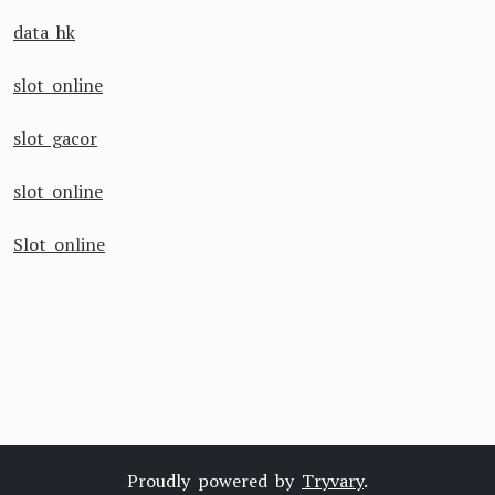
data hk
slot online
slot gacor
slot online
Slot online
Proudly powered by
Tryvary
.