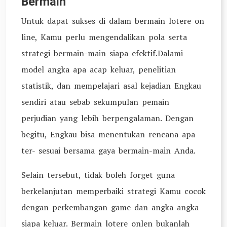
Bermain
Untuk dapat sukses di dalam bermain lotere on
line, Kamu perlu mengendalikan pola serta
strategi bermain-main siapa efektif.Dalami
model angka apa acap keluar, penelitian
statistik, dan mempelajari asal kejadian Engkau
sendiri atau sebab sekumpulan pemain
perjudian yang lebih berpengalaman. Dengan
begitu, Engkau bisa menentukan rencana apa
ter- sesuai bersama gaya bermain-main Anda.
Selain tersebut, tidak boleh forget guna
berkelanjutan memperbaiki strategi Kamu cocok
dengan perkembangan game dan angka-angka
siapa keluar. Bermain lotere onlen bukanlah