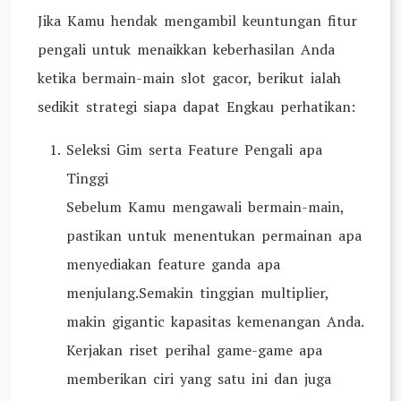
Jika Kamu hendak mengambil keuntungan fitur
pengali untuk menaikkan keberhasilan Anda
ketika bermain-main slot gacor, berikut ialah
sedikit strategi siapa dapat Engkau perhatikan:
Seleksi Gim serta Feature Pengali apa
Tinggi
Sebelum Kamu mengawali bermain-main,
pastikan untuk menentukan permainan apa
menyediakan feature ganda apa
menjulang.Semakin tinggian multiplier,
makin gigantic kapasitas kemenangan Anda.
Kerjakan riset perihal game-game apa
memberikan ciri yang satu ini dan juga