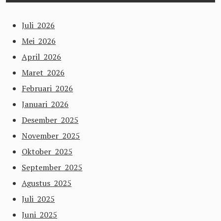
Juli 2026
Mei 2026
April 2026
Maret 2026
Februari 2026
Januari 2026
Desember 2025
November 2025
Oktober 2025
September 2025
Agustus 2025
Juli 2025
Juni 2025