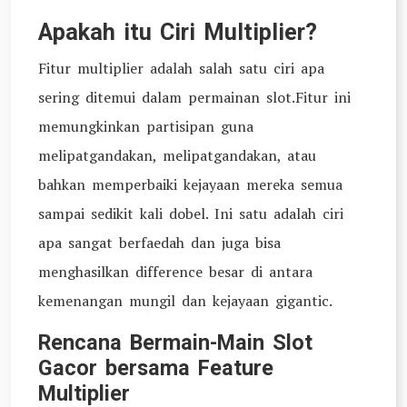
Apakah itu Ciri Multiplier?
Fitur multiplier adalah salah satu ciri apa
sering ditemui dalam permainan slot.Fitur ini
memungkinkan partisipan guna
melipatgandakan, melipatgandakan, atau
bahkan memperbaiki kejayaan mereka semua
sampai sedikit kali dobel. Ini satu adalah ciri
apa sangat berfaedah dan juga bisa
menghasilkan difference besar di antara
kemenangan mungil dan kejayaan gigantic.
Rencana Bermain-Main Slot
Gacor bersama Feature
Multiplier