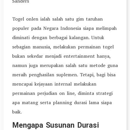
Sanders
Togel onlen ialah salah satu gim taruhan
populer pada Negara Indonesia siapa melimpah
diminati dengan berbagai kalangan. Untuk
sebagian manusia, melakukan permainan togel
bukan sekedar menjadi entertainment hanya,
namun juga merupakan salah satu metode guna
meraih penghasilan suplemen. Tetapi, bagi bisa
mencapai kejayaan internal melakukan
permainan perjudian on line, diminta strategi
apa matang serta planning durasi lama siapa
baik.
Mengapa Susunan Durasi