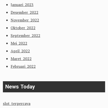
Januari 2023
Desember 2022
November 2022
Oktober 2022
September 2022
Mei 2022
April 2022
Maret 2022
Februari 2022
News Today
slot terpercaya