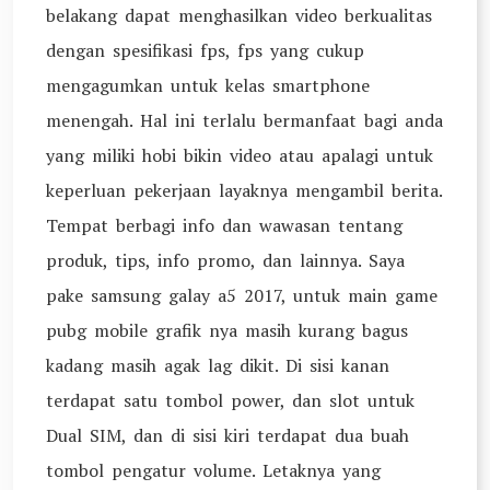
belakang dapat menghasilkan video berkualitas
dengan spesifikasi fps, fps yang cukup
mengagumkan untuk kelas smartphone
menengah. Hal ini terlalu bermanfaat bagi anda
yang miliki hobi bikin video atau apalagi untuk
keperluan pekerjaan layaknya mengambil berita.
Tempat berbagi info dan wawasan tentang
produk, tips, info promo, dan lainnya. Saya
pake samsung galay a5 2017, untuk main game
pubg mobile grafik nya masih kurang bagus
kadang masih agak lag dikit. Di sisi kanan
terdapat satu tombol power, dan slot untuk
Dual SIM, dan di sisi kiri terdapat dua buah
tombol pengatur volume. Letaknya yang