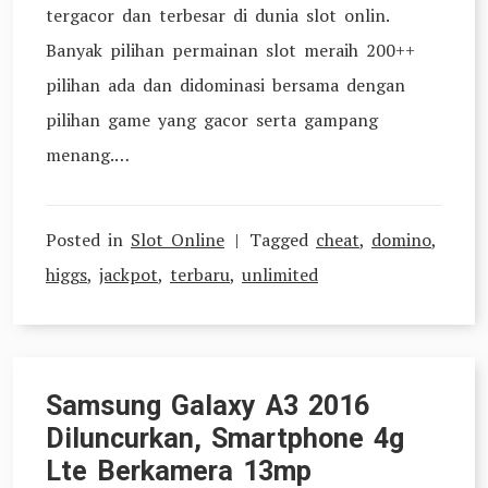
tergacor dan terbesar di dunia slot onlin.
Banyak pilihan permainan slot meraih 200++
pilihan ada dan didominasi bersama dengan
pilihan game yang gacor serta gampang
menang.…
Posted in
Slot Online
Tagged
cheat
,
domino
,
higgs
,
jackpot
,
terbaru
,
unlimited
Samsung Galaxy A3 2016
Diluncurkan, Smartphone 4g
Lte Berkamera 13mp