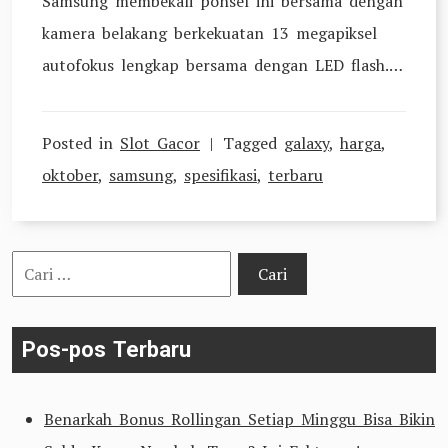
Samsung membekali ponsel ini bersama dengan
kamera belakang berkekuatan 13 megapiksel
autofokus lengkap bersama dengan LED flash.…
Posted in
Slot Gacor
Tagged
galaxy
,
harga
,
oktober
,
samsung
,
spesifikasi
,
terbaru
Cari
untuk:
Pos-pos Terbaru
Benarkah Bonus Rollingan Setiap Minggu Bisa Bikin