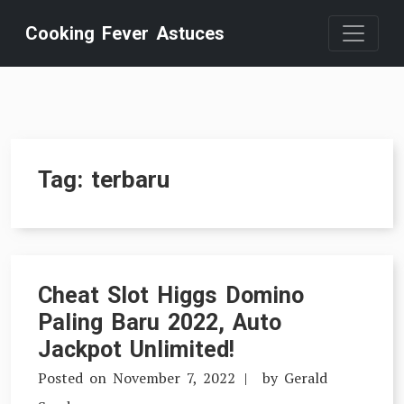
Skip
Cooking Fever Astuces
to
content
Tag:
terbaru
Cheat Slot Higgs Domino
Paling Baru 2022, Auto
Jackpot Unlimited!
Posted on
November 7, 2022
by
Gerald