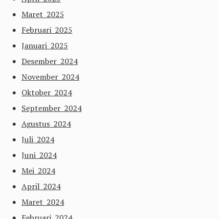
Maret 2025
Februari 2025
Januari 2025
Desember 2024
November 2024
Oktober 2024
September 2024
Agustus 2024
Juli 2024
Juni 2024
Mei 2024
April 2024
Maret 2024
Februari 2024