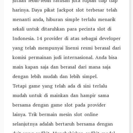
jutaan lebih-lebih ratusan juta rupiah tiap tiap
harinya. Daya pikat Jackpot slot terbesar telah
menanti anda, hiburan simple terlalu menarik
sekali untuk ditaruhkan para pecinta slot di
Indonesia. 14 provider di atas sebagai developer
yang telah mempunyai lisensi resmi berasal dari
komisi permainan judi internasional. Anda bisa
main kapan saja dan berasal dari mana saja
dengan lebih mudah dan lebih simpel.
Tetapi game yang telah ada di sini terlalu
mudah untuk di mainkan dan hampir sama
bersama dengan game slot pada provider
lainya. Trik bermain mesin slot online
selanjutnya adalah bertaruh bersama dengan