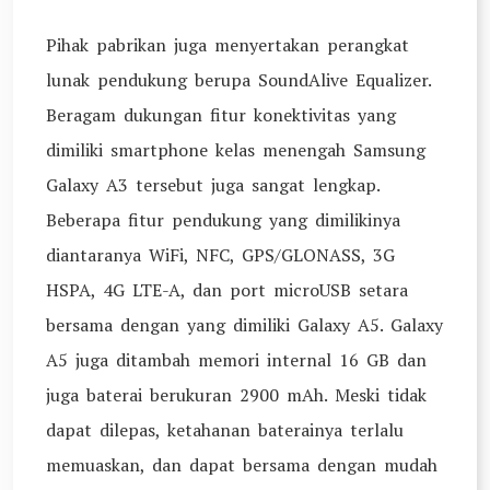
Pihak pabrikan juga menyertakan perangkat
lunak pendukung berupa SoundAlive Equalizer.
Beragam dukungan fitur konektivitas yang
dimiliki smartphone kelas menengah Samsung
Galaxy A3 tersebut juga sangat lengkap.
Beberapa fitur pendukung yang dimilikinya
diantaranya WiFi, NFC, GPS/GLONASS, 3G
HSPA, 4G LTE-A, dan port microUSB setara
bersama dengan yang dimiliki Galaxy A5. Galaxy
A5 juga ditambah memori internal 16 GB dan
juga baterai berukuran 2900 mAh. Meski tidak
dapat dilepas, ketahanan baterainya terlalu
memuaskan, dan dapat bersama dengan mudah