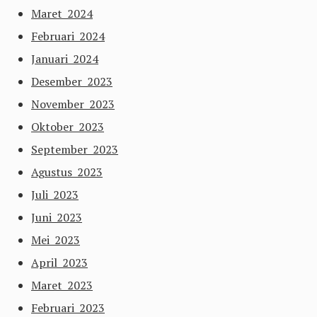
Maret 2024
Februari 2024
Januari 2024
Desember 2023
November 2023
Oktober 2023
September 2023
Agustus 2023
Juli 2023
Juni 2023
Mei 2023
April 2023
Maret 2023
Februari 2023