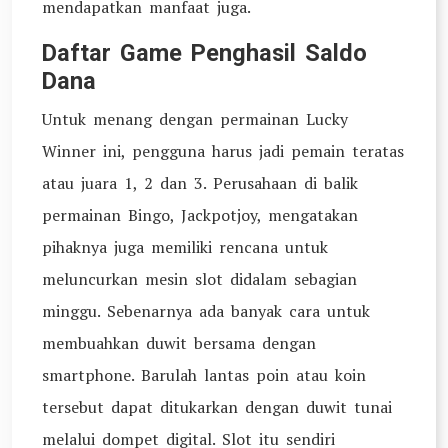
mendapatkan manfaat juga.
Daftar Game Penghasil Saldo
Dana
Untuk menang dengan permainan Lucky
Winner ini, pengguna harus jadi pemain teratas
atau juara 1, 2 dan 3. Perusahaan di balik
permainan Bingo, Jackpotjoy, mengatakan
pihaknya juga memiliki rencana untuk
meluncurkan mesin slot didalam sebagian
minggu. Sebenarnya ada banyak cara untuk
membuahkan duwit bersama dengan
smartphone. Barulah lantas poin atau koin
tersebut dapat ditukarkan dengan duwit tunai
melalui dompet digital. Slot itu sendiri