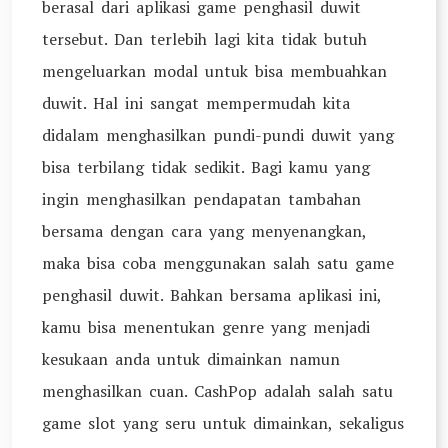
berasal dari aplikasi game penghasil duwit
tersebut. Dan terlebih lagi kita tidak butuh
mengeluarkan modal untuk bisa membuahkan
duwit. Hal ini sangat mempermudah kita
didalam menghasilkan pundi-pundi duwit yang
bisa terbilang tidak sedikit. Bagi kamu yang
ingin menghasilkan pendapatan tambahan
bersama dengan cara yang menyenangkan,
maka bisa coba menggunakan salah satu game
penghasil duwit. Bahkan bersama aplikasi ini,
kamu bisa menentukan genre yang menjadi
kesukaan anda untuk dimainkan namun
menghasilkan cuan. CashPop adalah salah satu
game slot yang seru untuk dimainkan, sekaligus