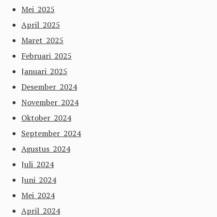
Mei 2025
April 2025
Maret 2025
Februari 2025
Januari 2025
Desember 2024
November 2024
Oktober 2024
September 2024
Agustus 2024
Juli 2024
Juni 2024
Mei 2024
April 2024