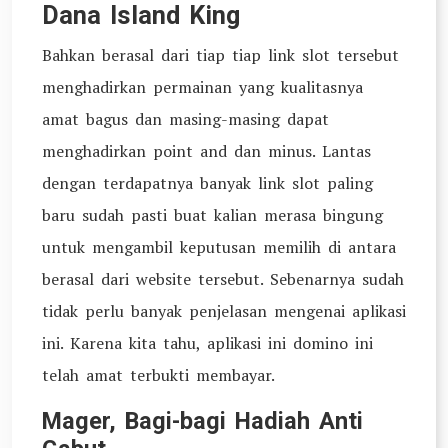
Dana Island King
Bahkan berasal dari tiap tiap link slot tersebut
menghadirkan permainan yang kualitasnya
amat bagus dan masing-masing dapat
menghadirkan point and dan minus. Lantas
dengan terdapatnya banyak link slot paling
baru sudah pasti buat kalian merasa bingung
untuk mengambil keputusan memilih di antara
berasal dari website tersebut. Sebenarnya sudah
tidak perlu banyak penjelasan mengenai aplikasi
ini. Karena kita tahu, aplikasi ini domino ini
telah amat terbukti membayar.
Mager, Bagi-bagi Hadiah Anti