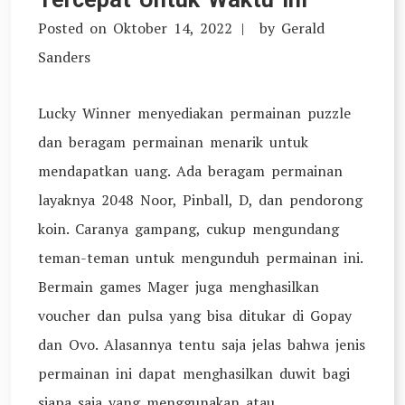
Posted on
Oktober 14, 2022
by
Gerald
Sanders
Lucky Winner menyediakan permainan puzzle
dan beragam permainan menarik untuk
mendapatkan uang. Ada beragam permainan
layaknya 2048 Noor, Pinball, D, dan pendorong
koin. Caranya gampang, cukup mengundang
teman-teman untuk mengunduh permainan ini.
Bermain games Mager juga menghasilkan
voucher dan pulsa yang bisa ditukar di Gopay
dan Ovo. Alasannya tentu saja jelas bahwa jenis
permainan ini dapat menghasilkan duwit bagi
siapa saja yang menggunakan atau