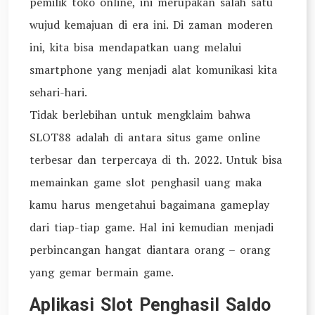
pemilik toko online, ini merupakan salah satu
wujud kemajuan di era ini. Di zaman moderen
ini, kita bisa mendapatkan uang melalui
smartphone yang menjadi alat komunikasi kita
sehari-hari.
Tidak berlebihan untuk mengklaim bahwa
SLOT88 adalah di antara situs game online
terbesar dan terpercaya di th. 2022. Untuk bisa
memainkan game slot penghasil uang maka
kamu harus mengetahui bagaimana gameplay
dari tiap-tiap game. Hal ini kemudian menjadi
perbincangan hangat diantara orang – orang
yang gemar bermain game.
Aplikasi Slot Penghasil Saldo