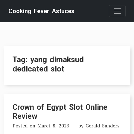
Skip
Cooking Fever Astuces
to
content
Tag:
yang dimaksud
dedicated slot
Crown of Egypt Slot Online
Review
Posted on
Maret 8, 2023
by
Gerald Sanders