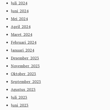
Juli 2024
Juni 2024
Mei 2024
April 2024
Maret 2024
Februari 2024
Januari 2024
Desember 2023
November 2023
Oktober 2023
September 2023
Agustus 2023
Juli 2023
Juni 2023