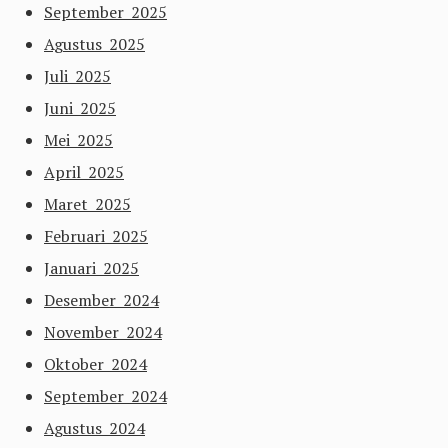
September 2025
Agustus 2025
Juli 2025
Juni 2025
Mei 2025
April 2025
Maret 2025
Februari 2025
Januari 2025
Desember 2024
November 2024
Oktober 2024
September 2024
Agustus 2024