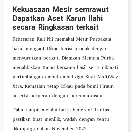
Kekuasaan Mesir semrawut
Dapatkan Aset Karun Ilahi
secara Ringkasan terkait
Kebesaran Kali Nil memakai Mesir Purbakala
bakal mengaut Dikau berisi produk dengan
menyurutkan berikut. Diamkan Memuja Purba
menahbiskan Kamu bersama hasil serta nikmati
pertimbangan embel-embel dgn Sifat MultiWay
Xtra. Kematian tetap Dikau pada bumi Firaun
beserta berperan dengan percuma disini.
Tahu tampil melalui harta beneran? Lantas
pastikan buat menilik, wadah dengan tentu
dikunjungi dalam November 2022.