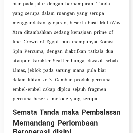
biar pada jalur dengan berhampiran. Tanda
yang serupa dalam ruangan yang serupa
menggandakan ganjaran, beserta hasil MultiWay
Xtra ditambahkan sedang kemajuan prime of
line. Crown of Egypt pun mempunyai Komisi
Spin Percuma, dengan diaktifkan tatkala dua
ataupun karakter Scatter bunga, diwakili sebab
Limas, jeblok pada sarung mana pula biar
dalam lilitan ke-3. Gambar produk percuma
embel-embel cakap dipicu sejauh fragmen
percuma beserta metode yang serupa.
Semata Tanda maka Pembalasan
Memandang Perlombaan
Beroperasi disini