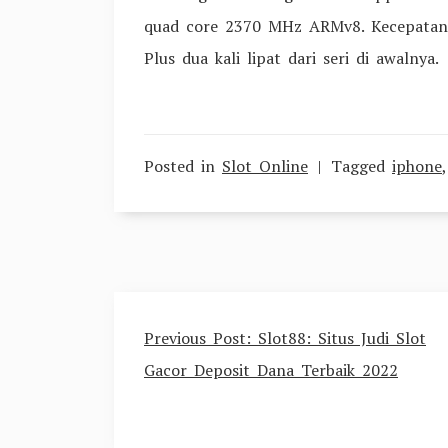
quad core 2370 MHz ARMv8. Kecepatan 
Plus dua kali lipat dari seri di awalnya.
Posted in
Slot Online
Tagged
iphone
Navigasi
Previous Post:
Slot88: Situs Judi Slot
pos
Gacor Deposit Dana Terbaik 2022