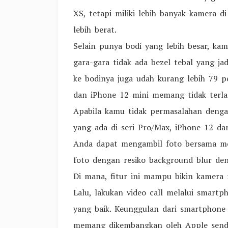
XS, tetapi miliki lebih banyak kamera 
lebih berat.
Selain punya bodi yang lebih besar, kam
gara-gara tidak ada bezel tebal yang ja
ke bodinya juga udah kurang lebih 79 p
dan iPhone 12 mini memang tidak terlalu
Apabila kamu tidak permasalahan denga
yang ada di seri Pro/Max, iPhone 12 da
Anda dapat mengambil foto bersama mo
foto dengan resiko background blur de
Di mana, fitur ini mampu bikin kamera 
Lalu, lakukan video call melalui smart
yang baik. Keunggulan dari smartphone 
memang dikembangkan oleh Apple sendi