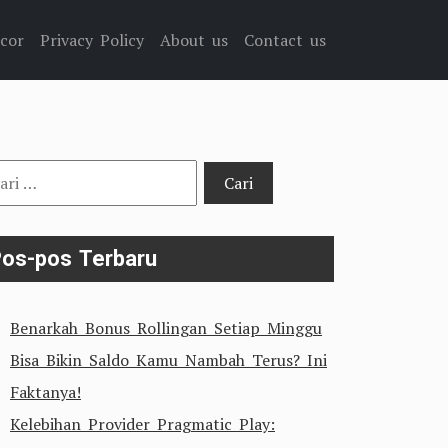
cor
Privacy Policy
About us
Contact us
i
tuk:
os-pos Terbaru
Benarkah Bonus Rollingan Setiap Minggu
Bisa Bikin Saldo Kamu Nambah Terus? Ini
Faktanya!
Kelebihan Provider Pragmatic Play: