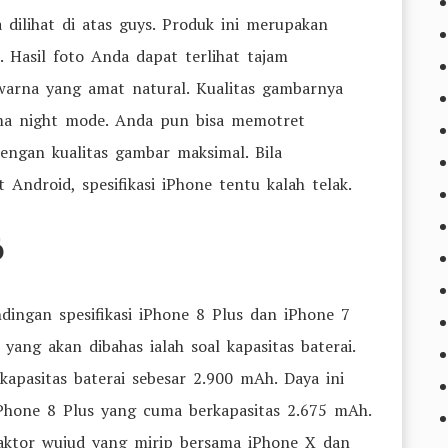
 dilihat di atas guys. Produk ini merupakan
 Hasil foto Anda dapat terlihat tajam
arna yang amat natural. Kualitas gambarnya
sama night mode. Anda pun bisa memotret
gan kualitas gambar maksimal. Bila
Android, spesifikasi iPhone tentu kalah telak.
6
ndingan spesifikasi iPhone 8 Plus dan iPhone 7
 yang akan dibahas ialah soal kapasitas baterai.
kapasitas baterai sebesar 2.900 mAh. Daya ini
iPhone 8 Plus yang cuma berkapasitas 2.675 mAh.
aktor wujud yang mirip bersama iPhone X dan