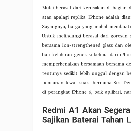
Mulai berasal dari kerusakan di bagian d
atau apalagi replika. IPhone adalah di
Sayangnya, harga yang mahal membuatn
Untuk melindungi berasal dari goresan d
bersama Ion-strengthened glass dan ol
hari kelahiran generasi kelima dari iPhon
memperkenalkan bersamaan bersama de
tentunya sedikit lebih unggul dengan be
pencarian lewat suara bernama Siri. D
di perangkat iPhone 6, baik aplikasi, na
Redmi A1 Akan Segera 
Sajikan Baterai Tahan