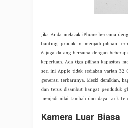
Jika Anda melacak iPhone bersama deng
banting, produk ini menjadi pilihan ter
6 juga datang bersama dengan beberapa 
keperluan. Ada tiga pilihan kapasitas 
seri ini Apple tidak sediakan varian 32
generasi terbarunya. Meski demikian, k
dan terus disambut hangat penduduk gl
menjadi nilai tambah dan daya tarik ters
Kamera Luar Biasa