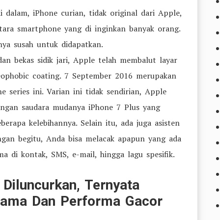
i dalam, iPhone curian, tidak original dari Apple,
antara smartphone yang di inginkan banyak orang.
ya susah untuk didapatkan.
an bekas sidik jari, Apple telah membalut layar
eophobic coating. 7 September 2016 merupakan
e series ini. Varian ini tidak sendirian, Apple
ngan saudara mudanya iPhone 7 Plus yang
berapa kelebihannya. Selain itu, ada juga asisten
engan begitu, Anda bisa melacak apapun yang ada
ma di kontak, SMS, e-mail, hingga lagu spesifik.
Diluncurkan, Ternyata
 Lama Dan Performa Gacor