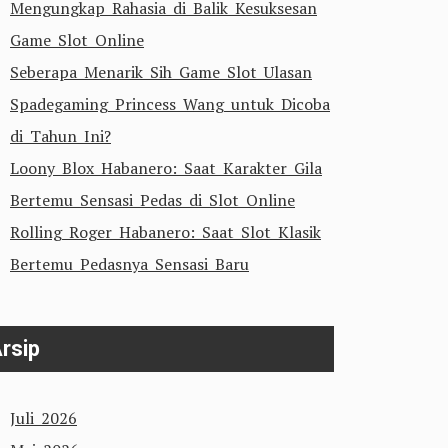
Mengungkap Rahasia di Balik Kesuksesan
Game Slot Online
Seberapa Menarik Sih Game Slot Ulasan
Spadegaming Princess Wang untuk Dicoba
di Tahun Ini?
Loony Blox Habanero: Saat Karakter Gila
Bertemu Sensasi Pedas di Slot Online
Rolling Roger Habanero: Saat Slot Klasik
Bertemu Pedasnya Sensasi Baru
rsip
Juli 2026