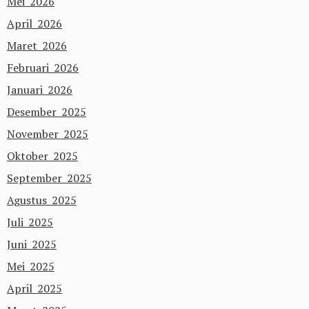
Mei 2026
April 2026
Maret 2026
Februari 2026
Januari 2026
Desember 2025
November 2025
Oktober 2025
September 2025
Agustus 2025
Juli 2025
Juni 2025
Mei 2025
April 2025