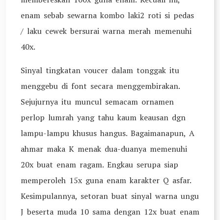
enam sebab sewarna kombo laki2 roti si pedas
/ laku cewek bersurai warna merah memenuhi
40x.
Sinyal tingkatan voucer dalam tonggak itu
menggebu di font secara menggembirakan.
Sejujurnya itu muncul semacam ornamen
perlop lumrah yang tahu kaum keausan dgn
lampu-lampu khusus hangus. Bagaimanapun, A
ahmar maka K menak dua-duanya memenuhi
20x buat enam ragam. Engkau serupa siap
memperoleh 15x guna enam karakter Q asfar.
Kesimpulannya, setoran buat sinyal warna ungu
J beserta muda 10 sama dengan 12x buat enam