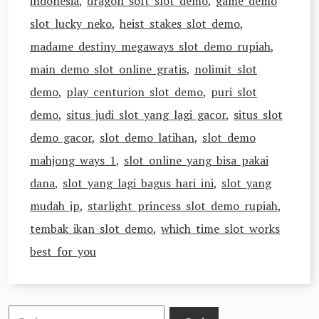
indonesia
,
dragon soft slot demo
,
game demo
slot lucky neko
,
heist stakes slot demo
,
madame destiny megaways slot demo rupiah
,
main demo slot online gratis
,
nolimit slot
demo
,
play centurion slot demo
,
puri slot
demo
,
situs judi slot yang lagi gacor
,
situs slot
demo gacor
,
slot demo latihan
,
slot demo
mahjong ways 1
,
slot online yang bisa pakai
dana
,
slot yang lagi bagus hari ini
,
slot yang
mudah jp
,
starlight princess slot demo rupiah
,
tembak ikan slot demo
,
which time slot works
best for you
Cari