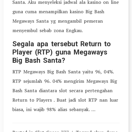
Santa. Aku menyeleksi jadwal ala kasino on line
guna cuma menampilkan kasino Big Bash
Megaways Santa yg mengambil pemeran
menyembul sebab zona Engkau.
Segala apa tersebut Return to
Player (RTP) guna Megaways
Big Bash Santa?
RTP Megaways Big Bash Santa yaitu 96, 04%.
RTP sejumlah 96. 04% mengirim Megaways Big
Bash Santa diantara slot secara pertengahan
Return to Players . Buat jadi slot RTP nan luar
biasa, ini wajib 98% alias sebanyak. …