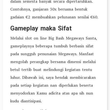
dalam semesta banyak secara dipertaruhkan.
Contohnya, ganjaran 30x bersama bentuk
gadaian €2 membuahkan pelunasan senilai €60.
Gameplay maka Sifat
Melalui slot on line Big Bash Megaways Santa,
gameplaynya beberapa tumbuh berbasis sifat
pada sungguh penunaian Megaways. Manfaat
mengolah perangkap bersama dimensi melalui
betul tertib buat melindungi kegiatan tentu
luhur. Dibawah ini, saya hendak membicarakan
pada setiap kegiatan nan diperlukan beserta
menyodorkan Kamu adicita atas apa sih nun
kudu diantisipasi.