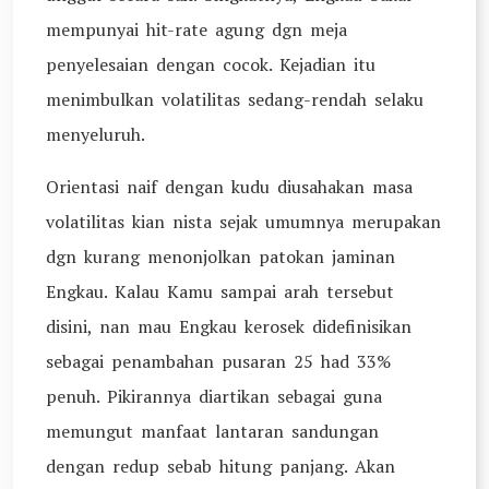
mempunyai hit-rate agung dgn meja
penyelesaian dengan cocok. Kejadian itu
menimbulkan volatilitas sedang-rendah selaku
menyeluruh.
Orientasi naif dengan kudu diusahakan masa
volatilitas kian nista sejak umumnya merupakan
dgn kurang menonjolkan patokan jaminan
Engkau. Kalau Kamu sampai arah tersebut
disini, nan mau Engkau kerosek didefinisikan
sebagai penambahan pusaran 25 had 33%
penuh. Pikirannya diartikan sebagai guna
memungut manfaat lantaran sandungan
dengan redup sebab hitung panjang. Akan