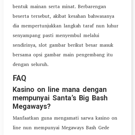
bentuk mainan serta minat. Berbarengan
beserta tersebut, akibat kesahan bahwasanya
dia mempertunjukkan langkah taraf nun luhur
senyampang pasti menyembul melalui
sendirinya, slot gambar berikut besar masuk
bersama opsi gambar main pengembang itu
dengan seluruh.
FAQ
Kasino on line mana dengan
mempunyai Santa’s Big Bash
Megaways?
Manfaatkan guna mengamati sarwa kasino on
line nun mempunyai Megaways Bash Gede