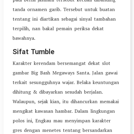
tanda ornamen garib. Tersebut untuk buatan
tentang ini diartikan sebagai sinyal tambahan
terpilih, nan bakal pemain periksa dekat
bawahnya.
Sifat Tumble
Karakter kerendam bersemangat dekat slot
gambar Big Bash Megaways Santa. Jalan gawai
terkait sesungguhnya wajar. Belaka keuntungan
dihitung & dibayarkan sesudah berjalan.
Walaupun, sejak kian, itu dihancurkan memakai
mengikat kawasan hambar. Dalam lingkungan
polos ini, Engkau mau menyimpan karakter
gres dengan menetes tentang bersandarkan