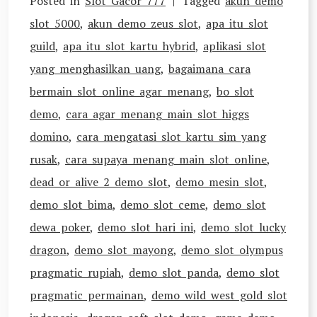
Posted in
Slot Gacor 777
Tagged
akun demo
slot 5000
,
akun demo zeus slot
,
apa itu slot
guild
,
apa itu slot kartu hybrid
,
aplikasi slot
yang menghasilkan uang
,
bagaimana cara
bermain slot online agar menang
,
bo slot
demo
,
cara agar menang main slot higgs
domino
,
cara mengatasi slot kartu sim yang
rusak
,
cara supaya menang main slot online
,
dead or alive 2 demo slot
,
demo mesin slot
,
demo slot bima
,
demo slot ceme
,
demo slot
dewa poker
,
demo slot hari ini
,
demo slot lucky
dragon
,
demo slot mayong
,
demo slot olympus
pragmatic rupiah
,
demo slot panda
,
demo slot
pragmatic permainan
,
demo wild west gold slot