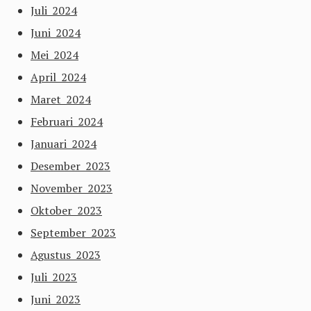
Juli 2024
Juni 2024
Mei 2024
April 2024
Maret 2024
Februari 2024
Januari 2024
Desember 2023
November 2023
Oktober 2023
September 2023
Agustus 2023
Juli 2023
Juni 2023