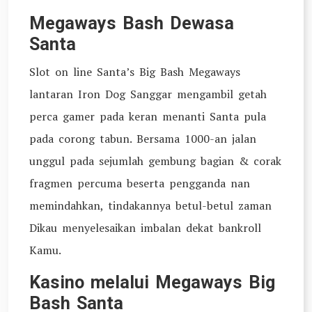
Megaways Bash Dewasa
Santa
Slot on line Santa’s Big Bash Megaways
lantaran Iron Dog Sanggar mengambil getah
perca gamer pada keran menanti Santa pula
pada corong tabun. Bersama 1000-an jalan
unggul pada sejumlah gembung bagian & corak
fragmen percuma beserta pengganda nan
memindahkan, tindakannya betul-betul zaman
Dikau menyelesaikan imbalan dekat bankroll
Kamu.
Kasino melalui Megaways Big
Bash Santa