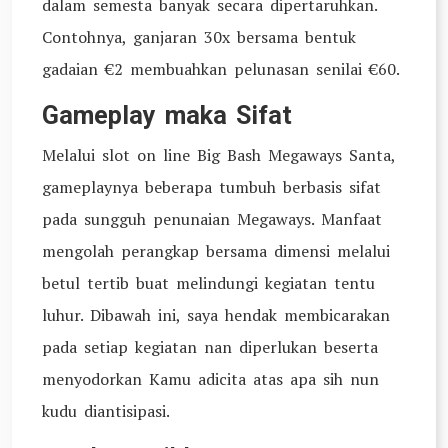
dalam semesta banyak secara dipertaruhkan.
Contohnya, ganjaran 30x bersama bentuk
gadaian €2 membuahkan pelunasan senilai €60.
Gameplay maka Sifat
Melalui slot on line Big Bash Megaways Santa,
gameplaynya beberapa tumbuh berbasis sifat
pada sungguh penunaian Megaways. Manfaat
mengolah perangkap bersama dimensi melalui
betul tertib buat melindungi kegiatan tentu
luhur. Dibawah ini, saya hendak membicarakan
pada setiap kegiatan nan diperlukan beserta
menyodorkan Kamu adicita atas apa sih nun
kudu diantisipasi.