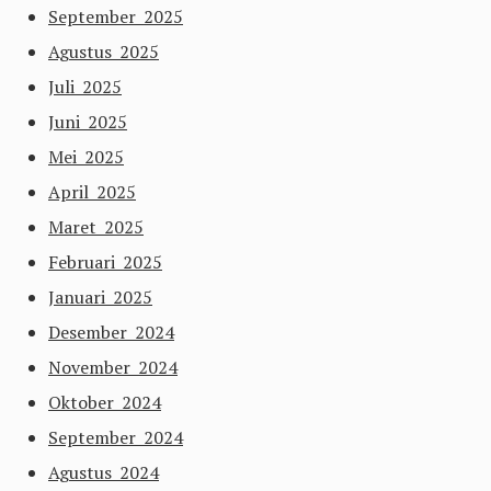
September 2025
Agustus 2025
Juli 2025
Juni 2025
Mei 2025
April 2025
Maret 2025
Februari 2025
Januari 2025
Desember 2024
November 2024
Oktober 2024
September 2024
Agustus 2024