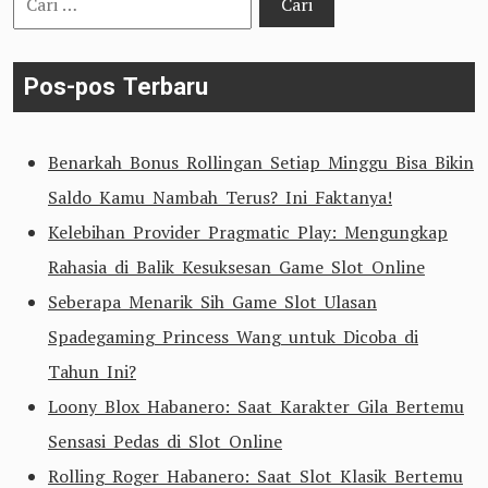
untuk:
Pos-pos Terbaru
Benarkah Bonus Rollingan Setiap Minggu Bisa Bikin
Saldo Kamu Nambah Terus? Ini Faktanya!
Kelebihan Provider Pragmatic Play: Mengungkap
Rahasia di Balik Kesuksesan Game Slot Online
Seberapa Menarik Sih Game Slot Ulasan
Spadegaming Princess Wang untuk Dicoba di
Tahun Ini?
Loony Blox Habanero: Saat Karakter Gila Bertemu
Sensasi Pedas di Slot Online
Rolling Roger Habanero: Saat Slot Klasik Bertemu