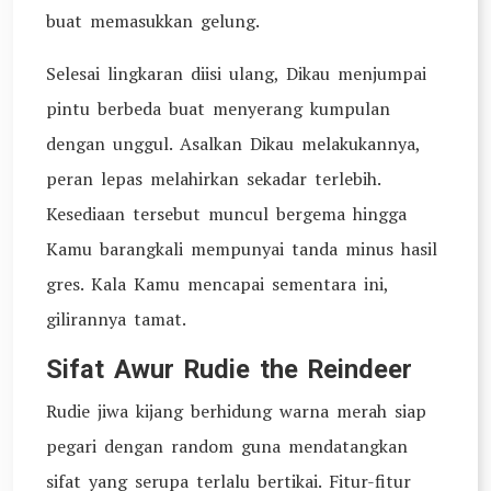
buat memasukkan gelung.
Selesai lingkaran diisi ulang, Dikau menjumpai
pintu berbeda buat menyerang kumpulan
dengan unggul. Asalkan Dikau melakukannya,
peran lepas melahirkan sekadar terlebih.
Kesediaan tersebut muncul bergema hingga
Kamu barangkali mempunyai tanda minus hasil
gres. Kala Kamu mencapai sementara ini,
gilirannya tamat.
Sifat Awur Rudie the Reindeer
Rudie jiwa kijang berhidung warna merah siap
pegari dengan random guna mendatangkan
sifat yang serupa terlalu bertikai. Fitur-fitur