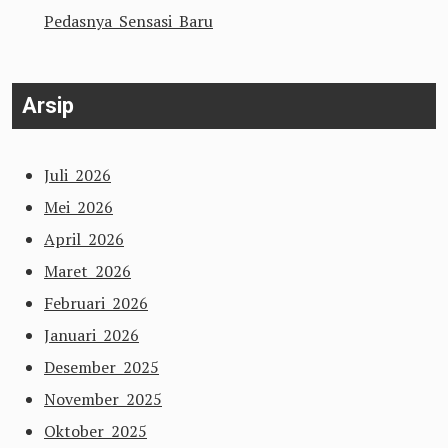
Pedasnya Sensasi Baru
Arsip
Juli 2026
Mei 2026
April 2026
Maret 2026
Februari 2026
Januari 2026
Desember 2025
November 2025
Oktober 2025