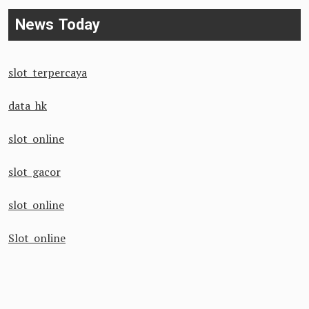
News Today
slot terpercaya
data hk
slot online
slot gacor
slot online
Slot online