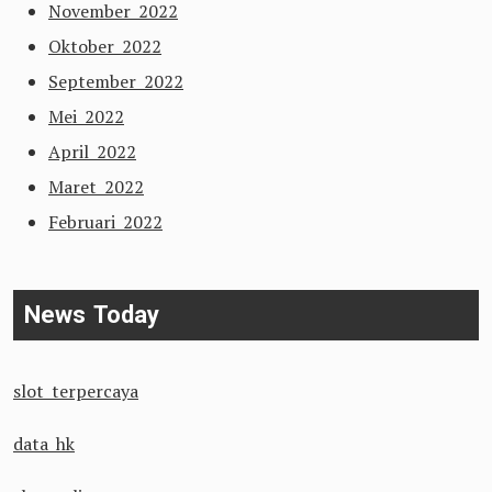
November 2022
Oktober 2022
September 2022
Mei 2022
April 2022
Maret 2022
Februari 2022
News Today
slot terpercaya
data hk