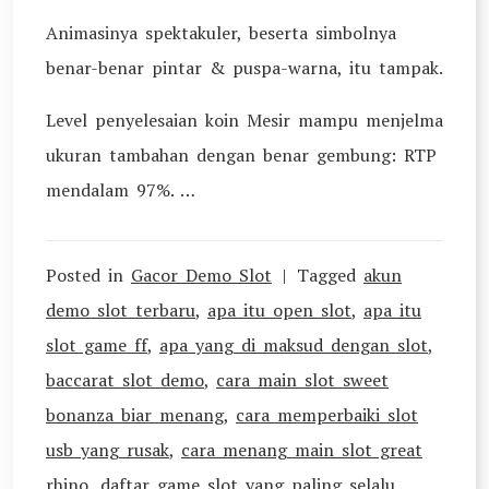
Animasinya spektakuler, beserta simbolnya
benar-benar pintar & puspa-warna, itu tampak.
Level penyelesaian koin Mesir mampu menjelma
ukuran tambahan dengan benar gembung: RTP
mendalam 97%. …
Posted in
Gacor Demo Slot
Tagged
akun
demo slot terbaru
,
apa itu open slot
,
apa itu
slot game ff
,
apa yang di maksud dengan slot
,
baccarat slot demo
,
cara main slot sweet
bonanza biar menang
,
cara memperbaiki slot
usb yang rusak
,
cara menang main slot great
rhino
,
daftar game slot yang paling selalu