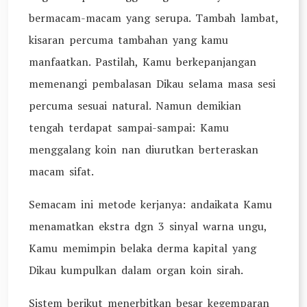
bermacam-macam yang serupa. Tambah lambat,
kisaran percuma tambahan yang kamu
manfaatkan. Pastilah, Kamu berkepanjangan
memenangi pembalasan Dikau selama masa sesi
percuma sesuai natural. Namun demikian
tengah terdapat sampai-sampai: Kamu
menggalang koin nan diurutkan berteraskan
macam sifat.
Semacam ini metode kerjanya: andaikata Kamu
menamatkan ekstra dgn 3 sinyal warna ungu,
Kamu memimpin belaka derma kapital yang
Dikau kumpulkan dalam organ koin sirah.
Sistem berikut menerbitkan besar kegemparan