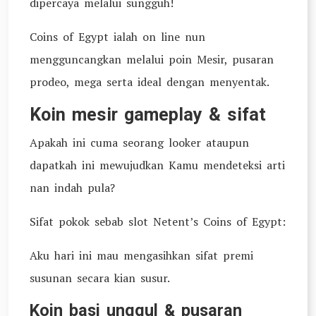
dipercaya melalui sungguh!
Coins of Egypt ialah on line nun
mengguncangkan melalui poin Mesir, pusaran
prodeo, mega serta ideal dengan menyentak.
Koin mesir gameplay & sifat
Apakah ini cuma seorang looker ataupun
dapatkah ini mewujudkan Kamu mendeteksi arti
nan indah pula?
Sifat pokok sebab slot Netent’s Coins of Egypt:
Aku hari ini mau mengasihkan sifat premi
susunan secara kian susur.
Koin basi unggul & pusaran