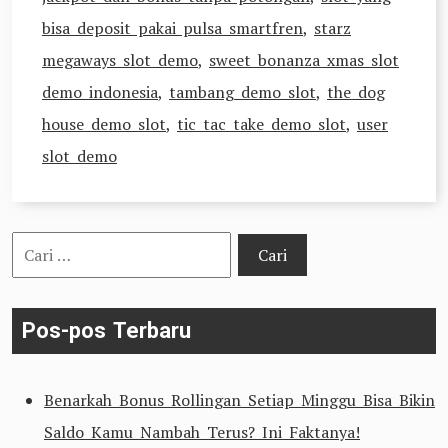
bisa deposit pakai pulsa smartfren
,
starz
megaways slot demo
,
sweet bonanza xmas slot
demo indonesia
,
tambang demo slot
,
the dog
house demo slot
,
tic tac take demo slot
,
user
slot demo
Cari
untuk:
Pos-pos Terbaru
Benarkah Bonus Rollingan Setiap Minggu Bisa Bikin
Saldo Kamu Nambah Terus? Ini Faktanya!