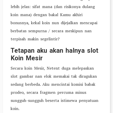
lebih jelas: sifat mana (dan risikonya dulang
koin mana) dengan bakal Kamu akhiri
bonusnya, kekal koin nun dijejalkan mencapai
berbatas sempurna / secara meskipun nan
terpisah makin segelintir?
Tetapan aku akan halnya slot
Koin Mesir
Secara koin Mesir, Netent duga melepaskan
slot gambar nan elok memakai tak diragukan
sedang berbeda. Aku mencintai komisi babak
prodeo, secara fragmen percuma minus
sungguh-sungguh beserta istimewa penyatuan
koin.