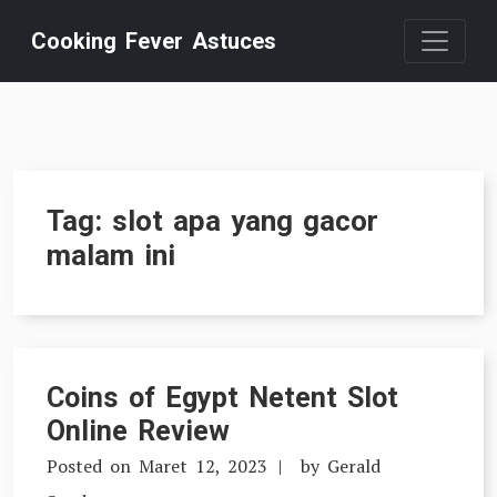
Skip
Cooking Fever Astuces
to
content
Tag:
slot apa yang gacor
malam ini
Coins of Egypt Netent Slot
Online Review
Posted on
Maret 12, 2023
by
Gerald