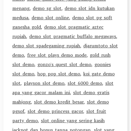
menang
,
demo sg slot
,
demo slot idn kutukan
medusa
,
demo slot online
,
demo slot pg soft
ganesha gold
,
demo slot pragmatic aztec
rupiah
,
demo slot pragmatic buffalo megaways
,
demo slot spadegaming rupiah
,
djarumtoto slot
demo
,
free slot plays demo mode
,
gold rush
slot demo
,
gonzo's quest slot demo
,
goonies
slot demo
,
hop pop slot demo
,
koi gate demo
slot
,
playson slot demo
,
slot 6000 demo
,
slot
apa yang gacor malam ini
,
slot demo gratis
mahjong
,
slot demo kredit besar
,
slot demo
pgsof
,
slot demo princess gacor
,
slot fruit
party demo
,
slot online yang sering kasih
jackpot dan bonus tanpa potongan
,
slot yang