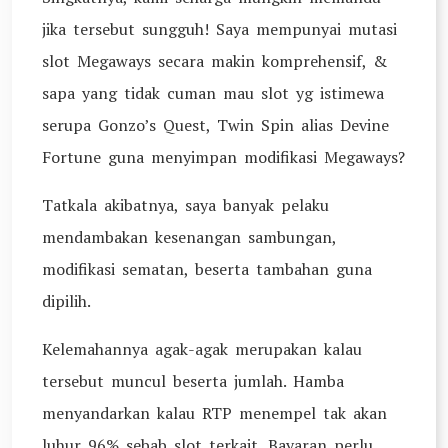
jika tersebut sungguh! Saya mempunyai mutasi
slot Megaways secara makin komprehensif, &
sapa yang tidak cuman mau slot yg istimewa
serupa Gonzo’s Quest, Twin Spin alias Devine
Fortune guna menyimpan modifikasi Megaways?
Tatkala akibatnya, saya banyak pelaku
mendambakan kesenangan sambungan,
modifikasi sematan, beserta tambahan guna
dipilih.
Kelemahannya agak-agak merupakan kalau
tersebut muncul beserta jumlah. Hamba
menyandarkan kalau RTP menempel tak akan
luhur 96% sebab slot terkait. Bayaran perlu