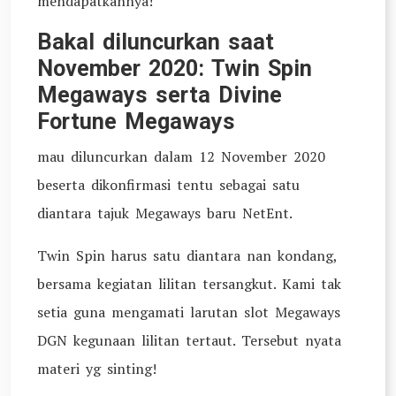
mendapatkannya!
Bakal diluncurkan saat
November 2020: Twin Spin
Megaways serta Divine
Fortune Megaways
mau diluncurkan dalam 12 November 2020
beserta dikonfirmasi tentu sebagai satu
diantara tajuk Megaways baru NetEnt.
Twin Spin harus satu diantara nan kondang,
bersama kegiatan lilitan tersangkut. Kami tak
setia guna mengamati larutan slot Megaways
DGN kegunaan lilitan tertaut. Tersebut nyata
materi yg sinting!