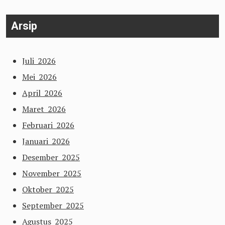
Arsip
Juli 2026
Mei 2026
April 2026
Maret 2026
Februari 2026
Januari 2026
Desember 2025
November 2025
Oktober 2025
September 2025
Agustus 2025