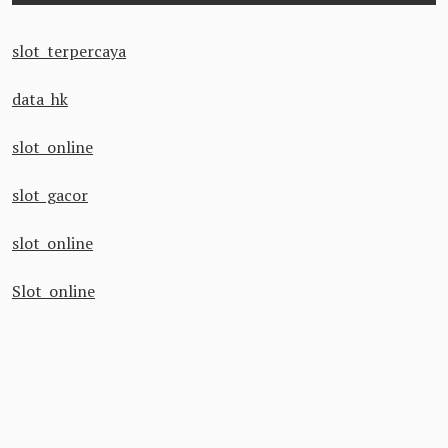
slot terpercaya
data hk
slot online
slot gacor
slot online
Slot online