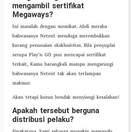
mengambil sertifikat
Megaways?
Ini masalah dengan memikat. Abdi meraba
bahwasanya Netent menduga merembukkan
kurang penunaian eksklusivitas. Bila penyuplai
serupa Play’n GO pun mencapai sertifikat
terkait, Kamu barangkali mampu mengarungi
bahwasanya Netent tak akan terlampau
makmur.
Akan tetapi kurun hendak menyiangi kesalahan!
Apakah tersebut berguna
distribusi pelaku?
Singkatnya, kami seharga mungkin memandu