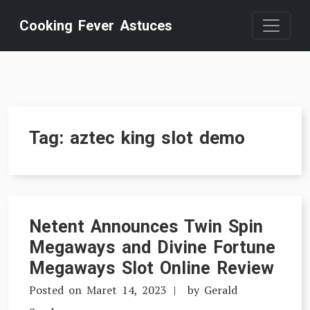
Skip
Cooking Fever Astuces
to
content
Tag:
aztec king slot demo
Netent Announces Twin Spin
Megaways and Divine Fortune
Megaways Slot Online Review
Posted on
Maret 14, 2023
by
Gerald