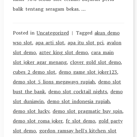
balik tentang seragam bekas. …
Posted in
Uncategorized
Tagged
akun demo
wso slot
,
apa arti slot
,
apa itu slot pci
,
avalon
slot demo
,
aztec king slot demo
,
cara main
slot joker agar menang
,
clover gold slot demo
,
cubes 2 demo slot
,
demo game slot joker123
,
demo slot 5 lions megaways rupiah
,
demo slot
bust the bank
,
demo slot cocktail nights
,
demo
slot duniawin
,
demo slot indonesia rupiah
,
demo slot lucky
,
demo slot pragmatic buy spin
,
demo slot roma joker
,
fc slot demo
,
gold party
slot demo
,
gordon ramsay hell's kitchen slot