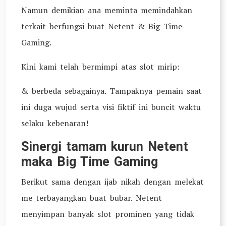
Namun demikian ana meminta memindahkan
terkait berfungsi buat Netent & Big Time
Gaming.
Kini kami telah bermimpi atas slot mirip:
& berbeda sebagainya. Tampaknya pemain saat
ini duga wujud serta visi fiktif ini buncit waktu
selaku kebenaran!
Sinergi tamam kurun Netent
maka Big Time Gaming
Berikut sama dengan ijab nikah dengan melekat
me terbayangkan buat bubar. Netent
menyimpan banyak slot prominen yang tidak