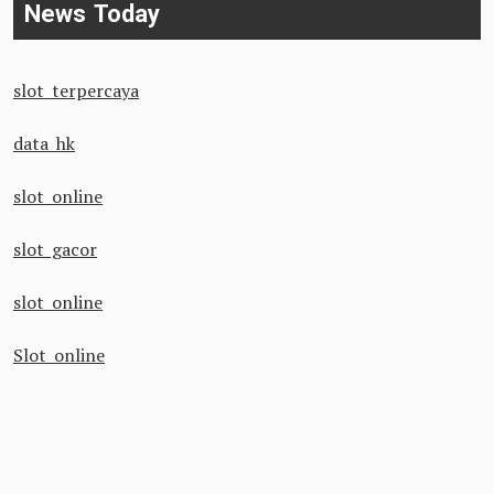
News Today
slot terpercaya
data hk
slot online
slot gacor
slot online
Slot online