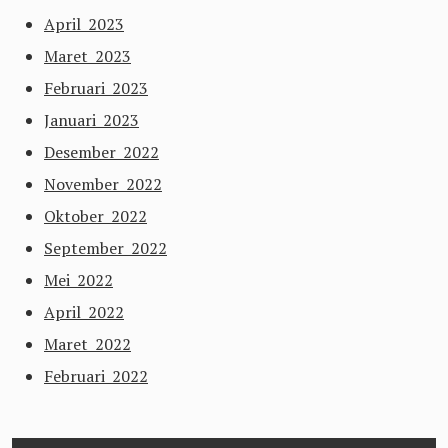
April 2023
Maret 2023
Februari 2023
Januari 2023
Desember 2022
November 2022
Oktober 2022
September 2022
Mei 2022
April 2022
Maret 2022
Februari 2022