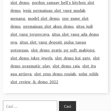
slot demo
,
gordon ramsay hell's kitchen slot
demo
,
jenis permainan slot yang mudah
menang
,
model slot demo
,
one game slot
demo
,
permainan slot akun demo
,
situs judi
slot yang terpercaya
,
situs slot yang ada demo
nya
,
situs slot yang deposit pulsa tanpa
potongan
,
slot demo gratis pg soft mahjong
,
slot demo joker jewels
,
slot demo koi gate
,
slot
demo pragmatic play
,
slot demo raja
,
slot itu
apa artinya
,
slot zeus demo rupiah
,
solar wilds
slot review & demo 2022
Cari