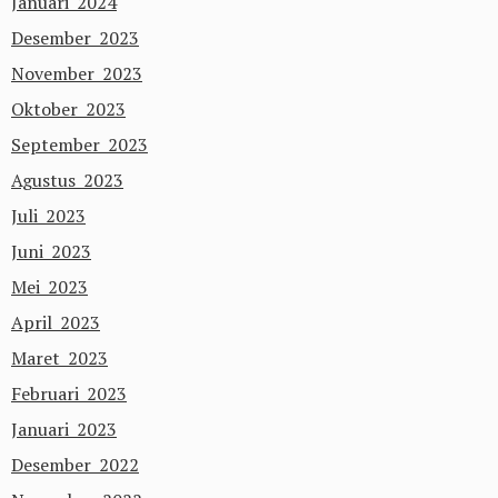
Januari 2024
Desember 2023
November 2023
Oktober 2023
September 2023
Agustus 2023
Juli 2023
Juni 2023
Mei 2023
April 2023
Maret 2023
Februari 2023
Januari 2023
Desember 2022