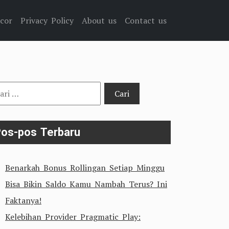
cor
Privacy Policy
About us
Contact us
i
tuk:
os-pos Terbaru
Benarkah Bonus Rollingan Setiap Minggu
Bisa Bikin Saldo Kamu Nambah Terus? Ini
Faktanya!
Kelebihan Provider Pragmatic Play: