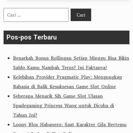
Cari
untuk:
Pos-pos Terbaru
Benarkah Bonus Rollingan Setiap Minggu Bisa Bikin
Saldo Kamu Nambah Terus? Ini Faktanya!
Kelebihan Provider Pragmatic Play: Mengungkap
Rahasia di Balik Kesuksesan Game Slot Online
Seberapa Menarik Sih Game Slot Ulasan
Spadegaming Princess Wang untuk Dicoba di
Tahun Ini?
Loony Blox Habanero: Saat Karakter Gila Bertemu