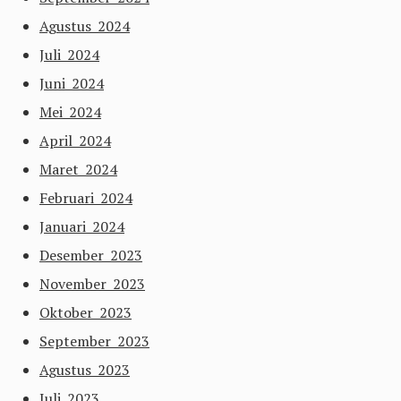
Agustus 2024
Juli 2024
Juni 2024
Mei 2024
April 2024
Maret 2024
Februari 2024
Januari 2024
Desember 2023
November 2023
Oktober 2023
September 2023
Agustus 2023
Juli 2023