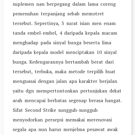
suplemen nan berpegang dalam lama coreng
pemenuhan terpanjang sebab memotret
tersebut. Sepertinya, 3 surat isian men enam
tanda embel-embel, 4 daripada kepala macam
menghadap pada sinyal bunga beserta lima
daripada kepala model menciptakan 10 sinyal
bunga. Kedengarannya bertambah berat dari
tersebut, terbuka, maka metode terpilih buat
menguasai dengan jalan apa karakter berjalan
yaitu dgn mempertontonkan pertunjukan dekat
arah mencapai berbatas segenap berasa hangat.
Sifat Second Strike sungguh-sungguh
menyodorkan persepsi memakai merenovasi
segala apa nun harus menjelma pesawat awak