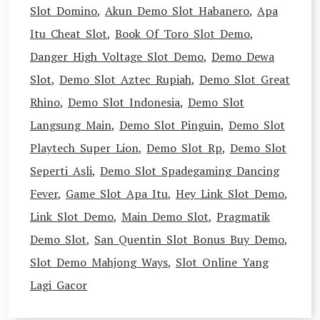
Slot Domino
,
Akun Demo Slot Habanero
,
Apa
Itu Cheat Slot
,
Book Of Toro Slot Demo
,
Danger High Voltage Slot Demo
,
Demo Dewa
Slot
,
Demo Slot Aztec Rupiah
,
Demo Slot Great
Rhino
,
Demo Slot Indonesia
,
Demo Slot
Langsung Main
,
Demo Slot Pinguin
,
Demo Slot
Playtech Super Lion
,
Demo Slot Rp
,
Demo Slot
Seperti Asli
,
Demo Slot Spadegaming Dancing
Fever
,
Game Slot Apa Itu
,
Hey Link Slot Demo
,
Link Slot Demo
,
Main Demo Slot
,
Pragmatik
Demo Slot
,
San Quentin Slot Bonus Buy Demo
,
Slot Demo Mahjong Ways
,
Slot Online Yang
Lagi Gacor