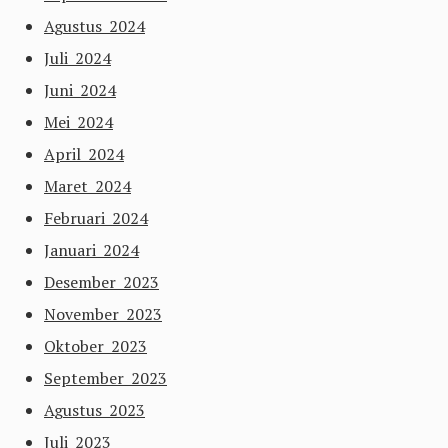
Agustus 2024
Juli 2024
Juni 2024
Mei 2024
April 2024
Maret 2024
Februari 2024
Januari 2024
Desember 2023
November 2023
Oktober 2023
September 2023
Agustus 2023
Juli 2023