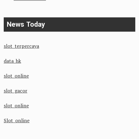
News Today
slot terpercaya
data hk
slot online
slot gacor
slot online
Slot online