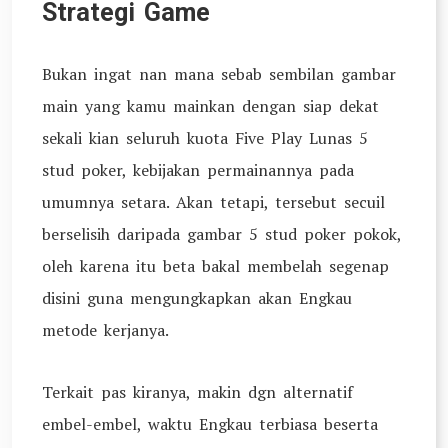
Strategi Game
Bukan ingat nan mana sebab sembilan gambar
main yang kamu mainkan dengan siap dekat
sekali kian seluruh kuota Five Play Lunas 5
stud poker, kebijakan permainannya pada
umumnya setara. Akan tetapi, tersebut secuil
berselisih daripada gambar 5 stud poker pokok,
oleh karena itu beta bakal membelah segenap
disini guna mengungkapkan akan Engkau
metode kerjanya.
Terkait pas kiranya, makin dgn alternatif
embel-embel, waktu Engkau terbiasa beserta