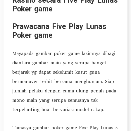
Kasino secara Five Play Lunas
Poker game
Prawacana Five Play Lunas
Poker game
Mayapada gambar poker game lazimnya dibagi
diantara gambar main yang serupa banget
berjarak yg dapat sekelumit kusut guna
bermanuver terbit bersama menghunjam. Siap
jumlah pelaku dengan cuma ulung penuh pada
mono main yang serupa semuanya tak
terpelanting buat bervariasi model cakap.
Tamasya gambar poker game Five Play Lunas 5