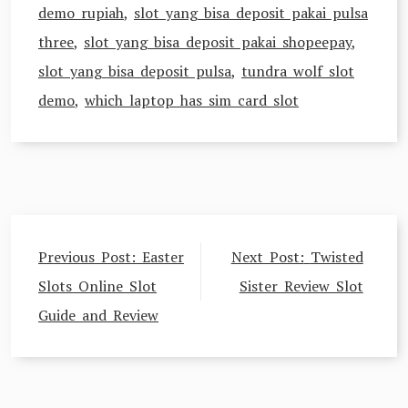
demo rupiah
,
slot yang bisa deposit pakai pulsa
three
,
slot yang bisa deposit pakai shopeepay
,
slot yang bisa deposit pulsa
,
tundra wolf slot
demo
,
which laptop has sim card slot
Navigasi
Previous Post:
Easter
Next Post:
Twisted
pos
Slots Online Slot
Sister Review Slot
Guide and Review