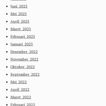
Juni 2023
Mei 2023
April 2023
Maret 2023
Februari 2023
Januari 2023
Desember 2022
November 2022
Oktober 2022
September 2022
Mei 2022
April 2022
Maret 2022
Februari 2022