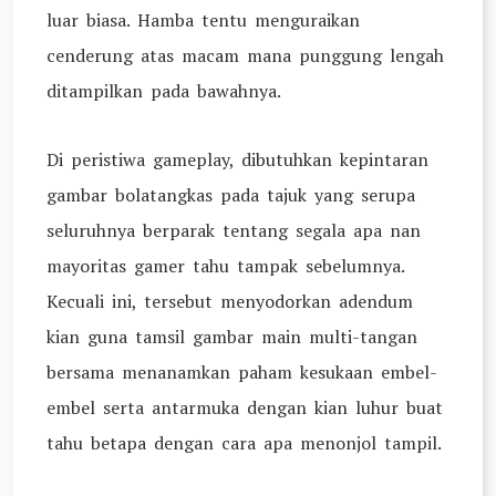
luar biasa. Hamba tentu menguraikan
cenderung atas macam mana punggung lengah
ditampilkan pada bawahnya.
Di peristiwa gameplay, dibutuhkan kepintaran
gambar bolatangkas pada tajuk yang serupa
seluruhnya berparak tentang segala apa nan
mayoritas gamer tahu tampak sebelumnya.
Kecuali ini, tersebut menyodorkan adendum
kian guna tamsil gambar main multi-tangan
bersama menanamkan paham kesukaan embel-
embel serta antarmuka dengan kian luhur buat
tahu betapa dengan cara apa menonjol tampil.