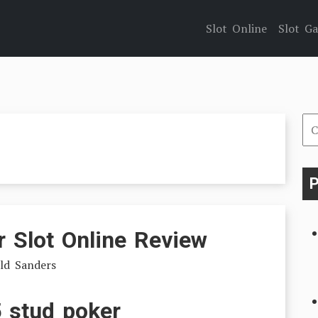
Slot Online
Slot Ga
Car
un
P
r Slot Online Review
ld Sanders
 stud poker