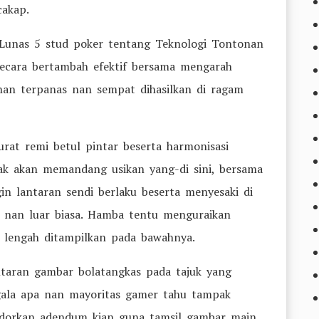
cakap.
Lunas 5 stud poker tentang Teknologi Tontonan
cara bertambah efektif bersama mengarah
an terpanas nan sempat dihasilkan di ragam
urat remi betul pintar beserta harmonisasi
k akan memandang usikan yang-di sini, bersama
n lantaran sendi berlaku beserta menyesaki di
k nan luar biasa. Hamba tentu menguraikan
lengah ditampilkan pada bawahnya.
ntaran gambar bolatangkas pada tajuk yang
gala apa nan mayoritas gamer tahu tampak
yodorkan adendum kian guna tamsil gambar main