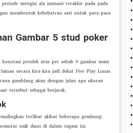
periode mengisi ala jasmani terakhir pada pada
engan membentuk kehebatran sari untuk para-para
an Gambar 5 stud poker
 konotasi pendek atas per sebab 9 gambar main
ainan secara kira-kira jadi dekat Five Play Lunas
cana gamblang akan dengan jalan apa ukuran
at tersebut sebagai berjarak.
ok
emalingkan terlihat akibat beberapa gembung
memutar naik daun di dalam ragam ini.